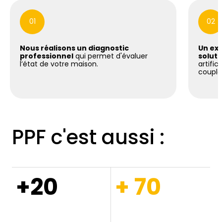
01
02
Nous réalisons un diagnostic
Un exp
professionnel
qui permet d'évaluer
soluti
l’état de votre maison.
artific
coupla
PPF c'est aussi :
+20
+ 70