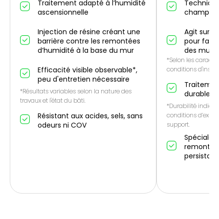
Traitement adapté à l’humidité
Technique
ascensionnelle
champ él
Injection de résine créant une
Agit sur l
barrière contre les remontées
pour favo
d’humidité à la base du mur
des murs
*Selon les caractér
Efficacité visible observable*,
conditions d'instal
peu d'entretien nécessaire
Traitemen
*Résultats variables selon la nature des
durable*
travaux et l'état du bâti.
*Durabilité indicat
Résistant aux acides, sels, sans
conditions d’expos
odeurs ni COV
support.
Spécialem
remontées
persistan