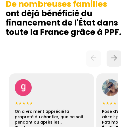
De nombreuses familles
ont déjà bénéficié du
financement de l'État dans
toute la France grâce à PPF.
★★★★★
★★★★★
On a vraiment apprécié la
Pose d'une c
propreté du chantier, que ce soit
air-air par 
pendant ou après les…
Patrimoine 