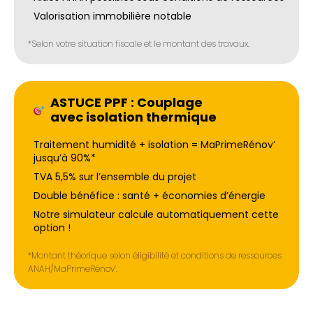
Valorisation immobilière notable
*Selon votre situation fiscale et le montant des travaux.
ASTUCE PPF : Couplage
avec isolation thermique
Traitement humidité + isolation = MaPrimeRénov’
jusqu’à 90%*
TVA 5,5% sur l’ensemble du projet
Double bénéfice : santé + économies d’énergie
Notre simulateur calcule automatiquement cette
option !
*Montant théorique selon éligibilité et conditions de ressources
ANAH/MaPrimeRénov’.