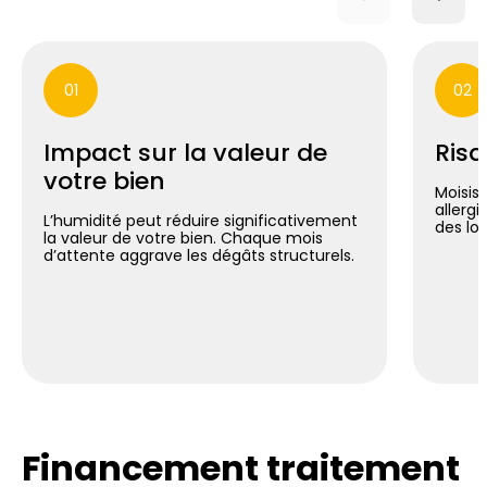
01
02
Impact sur la valeur de
Risq
votre bien
Moisis
allergi
L’humidité peut réduire significativement
des lo
la valeur de votre bien. Chaque mois
d’attente aggrave les dégâts structurels.
Financement traitement