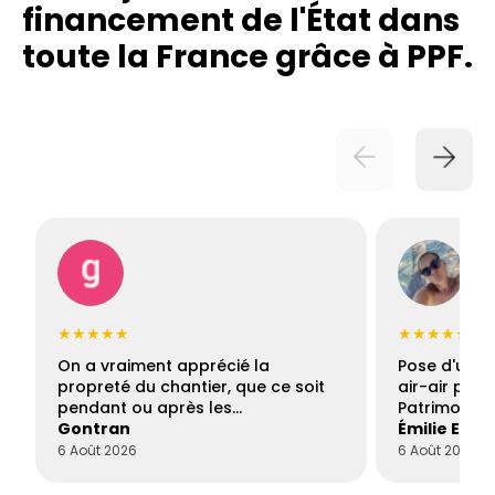
financement de l'État dans
toute la France grâce à PPF.
★★★★★
★★★★★
On a vraiment apprécié la
Pose d'une c
propreté du chantier, que ce soit
air-air par 
pendant ou après les…
Patrimoine 
Gontran
Émilie Este
6 Août 2026
6 Août 2026