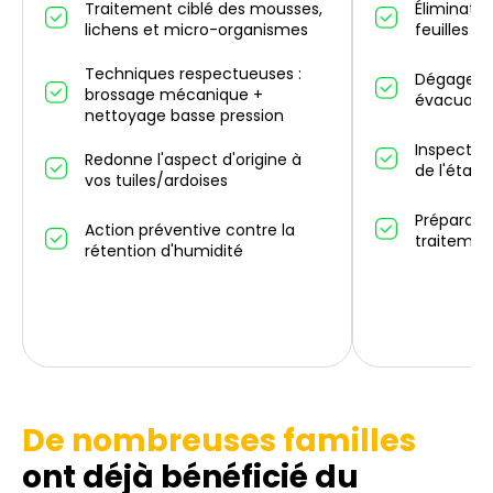
Traitement ciblé des mousses,
Éliminatio
lichens et micro-organismes
feuilles m
Techniques respectueuses :
Dégagemen
brossage mécanique +
évacuatio
nettoyage basse pression
Inspectio
Redonne l'aspect d'origine à
de l'état 
vos tuiles/ardoises
Préparati
Action préventive contre la
traitemen
rétention d'humidité
De nombreuses familles
ont déjà bénéficié du