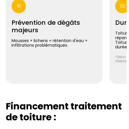
01
02
Prévention de dégâts
Duré
majeurs
Toiture
répara
Mousses + lichens = rétention d'eau +
Toitur
infiltrations problématiques.
durée*
*Selon n
d'exposit
Financement traitement
de toiture :