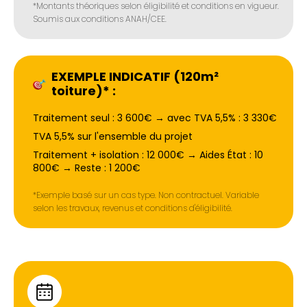
*Montants théoriques selon éligibilité et conditions en vigueur.
Soumis aux conditions ANAH/CEE.
EXEMPLE INDICATIF (120m²
toiture)* :
Traitement seul : 3 600€ → avec TVA 5,5% : 3 330€
TVA 5,5% sur l'ensemble du projet
Traitement + isolation : 12 000€ → Aides État : 10
800€ → Reste : 1 200€
*Exemple basé sur un cas type. Non contractuel. Variable
selon les travaux, revenus et conditions d'éligibilité.