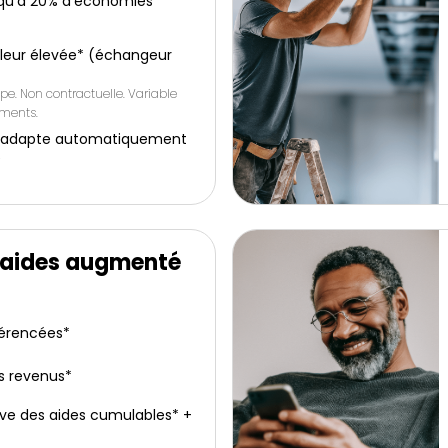
squ’à 20% d’économies
leur élevée* (échangeur
pe. Non contractuelle. Variable
ements.
: s’adapte automatiquement
é
’aides augmenté
férencées*
s revenus*
ive des aides cumulables* +