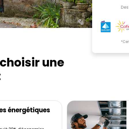
Des 
*Cer
choisir une
:
es énergétiques