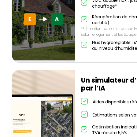
VMC double flux : ju
chauffage*
Récupération de cha
certifié)
*Estimation basée sur un cas ty
selon le logement et les équip
Flux hygroréglable 
au niveau d’humidit
Un simulateur d
par l’IA
Aides disponibles ré
Estimations selon vo
Optimisation indicat
TVA réduite 5,5%