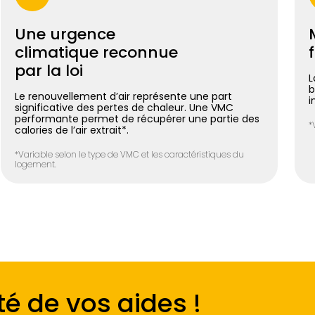
Une urgence
climatique reconnue
par la loi
L
b
Le renouvellement d’air représente une part
i
significative des pertes de chaleur. Une VMC
performante permet de récupérer une partie des
*
calories de l’air extrait*.
*Variable selon le type de VMC et les caractéristiques du
logement.
é de vos aides !