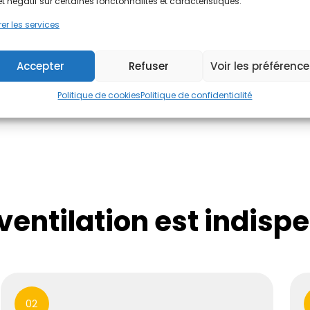
et négatif sur certaines fonctonnalités et caractéristiques.
➝ Gratuit, sans engagem
er les services
J'évalue !
Accepter
Refuser
Voir les préférenc
Politique de cookies
Politique de confidentialité
entilation est indisp
02