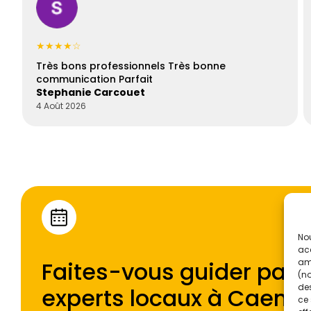
★★★★☆
Très bons professionnels Très bonne
communication Parfait
Stephanie Carcouet
4 Août 2026
Nou
acc
Faites-vous guider par l
amé
(no
des
experts locaux à
Caen
.
ce 