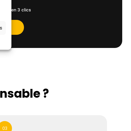
ent, en 3 clics
es
ensable ?
03