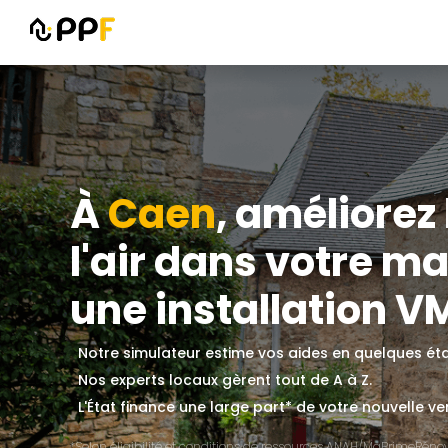
À
Caen
, améliorez 
l'air dans votre m
une installation V
Notre simulateur estime vos aides en quelques ét
Nos experts locaux gèrent tout de A à Z.
L'État finance une large part* de votre nouvelle ve
*Selon éligibilité et conditions de ressources ANAH/MaPrimeRénov'