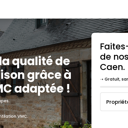
Faites
de nos
la qualité de
Caen
.
aison grâce à
➝ Gratuit, s
MC adaptée !
apes.
Propriét
ntilation VMC.
.