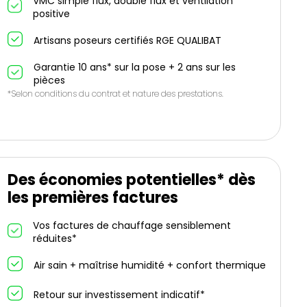
VMC simple flux, double flux et ventilation
positive
Artisans poseurs certifiés RGE QUALIBAT
Garantie 10 ans* sur la pose + 2 ans sur les
pièces
*Selon conditions du contrat et nature des prestations.
Des économies potentielles* dès
les premières factures
Vos factures de chauffage sensiblement
réduites*
Air sain + maîtrise humidité + confort thermique
Retour sur investissement indicatif*