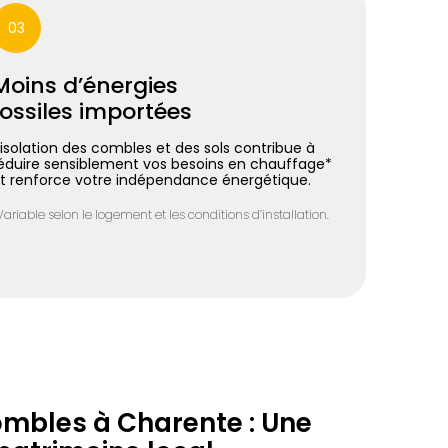
03
Moins d’énergies
fossiles importées
’isolation des combles et des sols contribue à
éduire sensiblement vos besoins en chauffage*
t renforce votre indépendance énergétique.
Variable selon le logement et les conditions d’installation.
ombles à Charente : Une