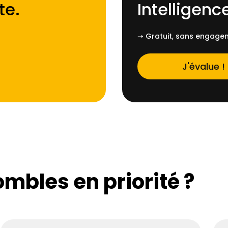
te
.
Intelligence
➝ Gratuit, sans engagem
J'évalue !
ombles en priorité ?