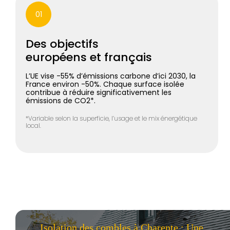
01
Des objectifs
européens et français
L’UE vise -55% d’émissions carbone d’ici 2030, la
France environ -50%. Chaque surface isolée
contribue à réduire significativement les
émissions de CO2*.
*Variable selon la superficie, l’usage et le mix énergétique
local.
Isolation des combles à Charente : Une