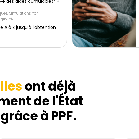
ive des aides cumulables* +
iques. Simulations non
gibilité.
 à Z jusqu’à l’obtention
lles
ont déjà
ment de l'État
 grâce à PPF.