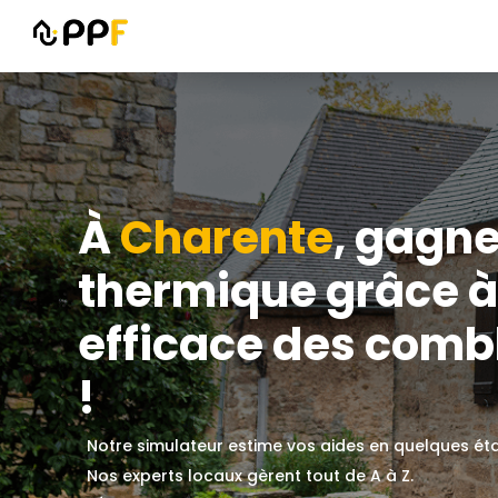
À
Charente
, gagne
thermique grâce à 
efficace des combl
!
Notre simulateur estime vos aides en quelques ét
Nos experts locaux gèrent tout de A à Z.