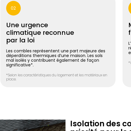
02
Une urgence
climatique reconnue
par la loi
L
r
Les combles représentent une part majeure des
e
déperditions thermiques d’une maison. Les sols
mal isolés y contribuent également de façon
*
significative*.
*Selon les caractéristiques du logement et les matériaux en
place.
Isolation des c