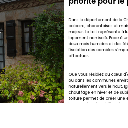
priorité pour le
Dans le département de la Cha
calcaire, charentaises et mai
t
majeur. Le toit représente à 
logement non isolé. Face à u
doux mais humides et des été
l'isolation des combles s'im
effectuer.
Que vous résidiez au cœur d'
ou dans les communes envir
naturellement vers le haut. 
chauffage en hiver et de subir
toiture permet de créer une e
le caractère des vieilles pie
bâti.