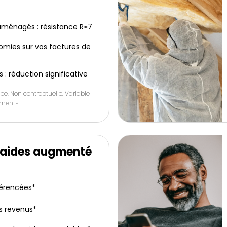
ménagés : résistance R≥7
omies sur vos factures de
s : réduction significative
pe. Non contractuelle. Variable
ements.
’aides augmenté
férencées*
s revenus*