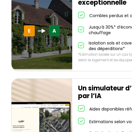
exceptionnelle
Combles perdus et a
Jusqu’à 30%* d’écon
chauffage
Isolation sols et cave
des déperditions*
*Estimation basée sur un cas ty
selon le logement et les équip
Un simulateur d
par l’IA
Aides disponibles ré
Estimations selon vo