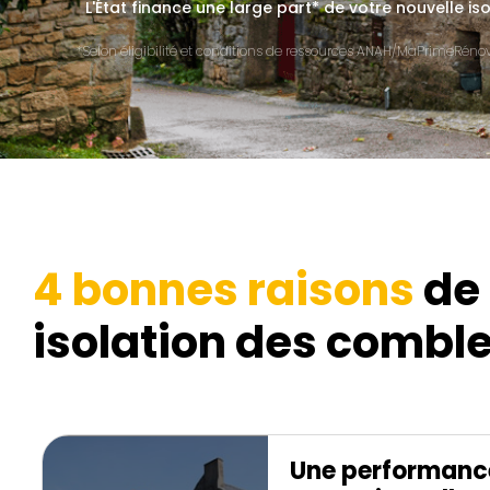
L'État finance une large part* de votre nouvelle is
*Selon éligibilité et conditions de ressources ANAH/MaPrimeRénov'
4 bonnes raisons
de 
isolation des comble
Une performanc