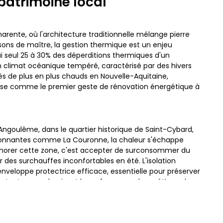
 patrimoine local
rente, où l'architecture traditionnelle mélange pierre
sons de maître, la gestion thermique est un enjeu
lui seul 25 à 30% des déperditions thermiques d'un
n climat océanique tempéré, caractérisé par des hivers
s de plus en plus chauds en Nouvelle-Aquitaine,
pose comme le premier geste de rénovation énergétique à
Angoulême, dans le quartier historique de Saint-Cybard,
onnantes comme La Couronne, la chaleur s'échappe
Ignorer cette zone, c'est accepter de surconsommer du
 des surchauffes inconfortables en été. L'isolation
nveloppe protectrice efficace, essentielle pour préserver
rres tout en modernisant la performance énergétique du