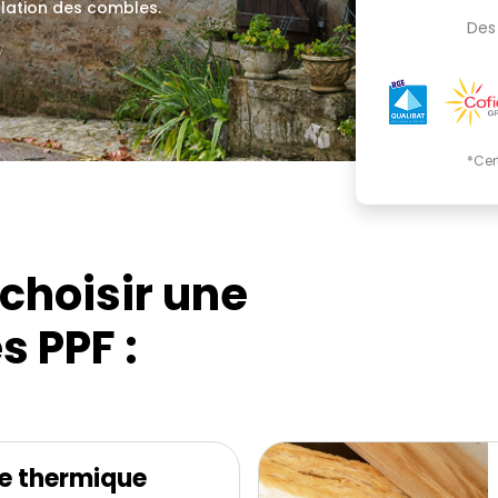
olation des combles.
Des 
.
*Cer
choisir une
s PPF :
e thermique