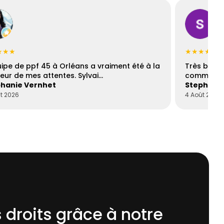
★★★
★★★★☆
uipe de ppf 45 à Orléans a vraiment été à la
Très bons
eur de mes attentes. Sylvai…
communica
hanie Vernhet
Stephani
t 2026
4 Août 2026
 droits grâce à notre