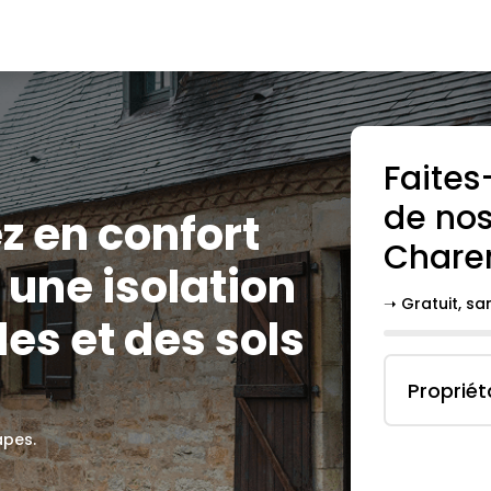
Faites
de nos
z en confort
Chare
une isolation
➝ Gratuit, s
es et des sols
Propriét
apes.