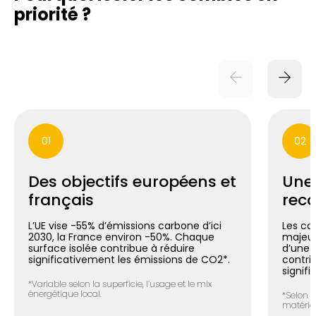
priorité ?
01
02
Des objectifs européens et
Une
français
reco
L’UE vise -55% d’émissions carbone d’ici
Les co
2030, la France environ -50%. Chaque
majeur
surface isolée contribue à réduire
d’une m
significativement les émissions de CO2*.
contri
signifi
*Variable selon la superficie, l’usage et le mix
énergétique local.
*Selon l
matéria