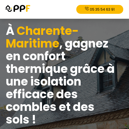
05 35 54 63 91
À
Charente-
Maritime
, gagnez
en confort
thermique grâce à
une isolation
efficace des
combles et des
sols !