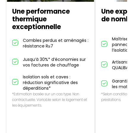
Une performance
Une exper
thermique
de nombr
exceptionnelle
Maîtrise d
Combles perdus et aménagés :
panneaux 
résistance R≥7
l’isolation
Jusqu’à 30%* d’économies sur
Artisans p
vos factures de chauffage
QUALIBAT
Isolation sols et caves :
Garantie 1
réduction significative des
les matér
déperditions*
*Estimation basée sur un cas type. Non
*Selon conditions 
contractuelle. Variable selon le logement et
prestations.
les équipements.