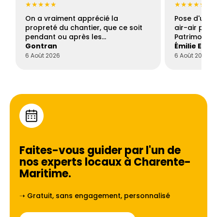
★★★★★
★★★★★
On a vraiment apprécié la
Pose d'une c
propreté du chantier, que ce soit
air-air par 
pendant ou après les…
Patrimoine 
Gontran
Émilie Este
6 Août 2026
6 Août 2026
Faites-vous guider par l'un de
nos experts locaux à
Charente-
Maritime
.
➝ Gratuit, sans engagement, personnalisé