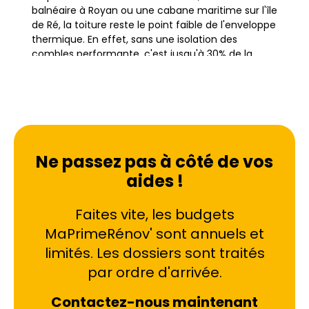
balnéaire à Royan ou une cabane maritime sur l'île
de Ré, la toiture reste le point faible de l'enveloppe
thermique. En effet, sans une isolation des
combles performante, c'est jusqu'à 30% de la
chaleur produite qui s'échappe par le toit en hiver.
L'isolation toiture devient donc une priorité
absolue pour les propriétaires de la région
Nouvelle-Aquitaine. Au-delà de la simple
économie d'énergie, il s'agit de préserver le bâti
Ne passez pas à côté de vos
ancien des infiltrations et de garantir un confort
aides !
de vie sain. Les déperditions thermiques sont
particulièrement sensibles dans les zones
Faites vite, les budgets
limitrophes comme la Vendée ou la Gironde, où
les hivers peuvent être venteux. Agir sur le grenier
MaPrimeRénov' sont annuels et
ou les combles perdus est le premier geste de
limités. Les dossiers sont traités
rénovation énergétique recommandé avant
par ordre d'arrivée.
même de changer de système de chauffage.
Contactez-nous maintenant