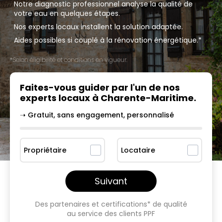
Notre diagnostic professionnel analyse la qualité de
votre eau en quelques étapes.
Nos experts locaux installent la solution adaptée.
Aides possibles si couplé à la rénovation énergétique.*
*Selon éligibilité et conditions en vigueur.
Faites-vous guider par l'un
de nos
experts locaux à
Charente-Maritime
.
➝ Gratuit, sans engagement, personnalisé
Propriétaire
Locataire
Suivant
Des partenaires et certifications* de qualité
au service des clients PPF