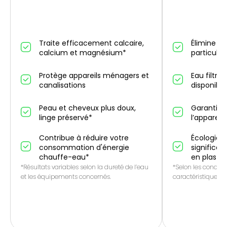
Traite efficacement calcaire,
Élimine un
calcium et magnésium*
particules
Protège appareils ménagers et
Eau filtré
canalisations
disponibl
Peau et cheveux plus doux,
Garantie 
linge préservé*
l’appareil
Contribue à réduire votre
Écologique
consommation d'énergie
significat
chauffe-eau*
en plasti
*Résultats variables selon la dureté de l’eau
*Selon les conditio
et les équipements concernés.
caractéristiques de