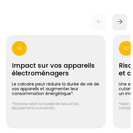
01
02
Impact sur vos appareils
Risq
électroménagers
et c
Le calcaire peut réduire la durée de vie de
Une ea
vos appareils et augmenter leur
cutané 
consommation énergétique*.
un imp
*Variable selon la dureté de l’eau et les
*Selon l
équipements concernés.
individue