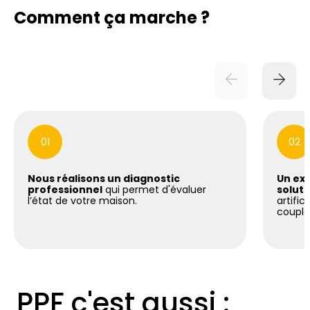
Comment ça marche ?
01
02
Nous réalisons un diagnostic
Un exp
professionnel
qui permet d'évaluer
soluti
l’état de votre maison.
artific
coupla
PPF c'est aussi :