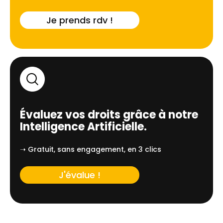
résume pas à une simple commodité, c'est une
nécessité pour préserver le patrimoine immobilier.
Je prends rdv !
Que ce soit pour une cabane maritime rénovée
ou une grande demeure familiale, comprendre les
spécificités locales de l'eau permet de choisir la
solution la plus adaptée, qu'il s'agisse d'adoucir
l'eau pour le lavage ou de la purifier pour la
consommation.
Évaluez vos droits grâce à notre
Intelligence Artificielle.
➝ Gratuit, sans engagement, en 3 clics
J'évalue !