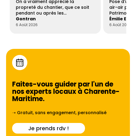
On a vraiment apprécié la
Pose d'une c
propreté du chantier, que ce soit
air-air par 
pendant ou après les…
Patrimoine 
Gontran
Émilie Este
6 Août 2026
6 Août 2026
Faites-vous guider par l'un de
nos experts locaux à
Charente-
Maritime
.
➝ Gratuit, sans engagement, personnalisé
Je prends rdv !