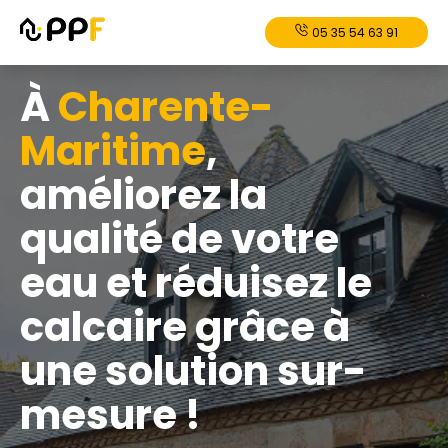
05 35 54 63 91
À
Charente-
Maritime
,
améliorez la
qualité de votre
eau et réduisez le
calcaire grâce à
une solution sur-
mesure !