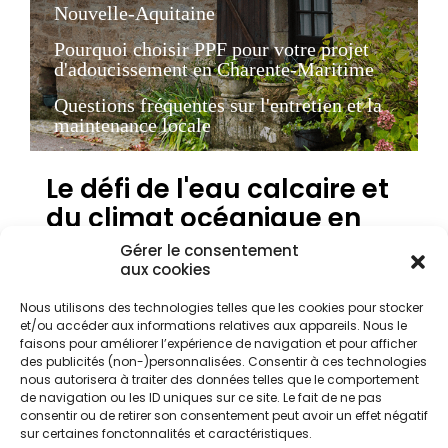
Nouvelle-Aquitaine
Pourquoi choisir PPF pour votre projet
d'adoucissement en Charente-Maritime
Questions fréquentes sur l'entretien et la
maintenance locale
Le défi de l'eau calcaire et
du climat océanique en
Charente-Maritime
Gérer le consentement
aux cookies
Nous utilisons des technologies telles que les cookies pour stocker
La Charente-Maritime, avec son climat océanique
et/ou accéder aux informations relatives aux appareils. Nous le
très doux, attire de nombreux résidents et
faisons pour améliorer l’expérience de navigation et pour afficher
touristes, mais présente des défis spécifiques pour
des publicités (non-)personnalisées. Consentir à ces technologies
l'habitat. L'une des problématiques majeures
nous autorisera à traiter des données telles que le comportement
rencontrées par les propriétaires de villas
de navigation ou les ID uniques sur ce site. Le fait de ne pas
consentir ou de retirer son consentement peut avoir un effet négatif
balnéaires comme des maisons en pierre calcaire
sur certaines fonctonnalités et caractéristiques.
traditionnelles est la qualité de l'eau. Dans des