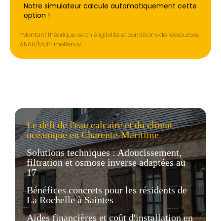
Notre simulateur calcule automatiquement cette
option !
*Montant théorique selon éligibilité et conditions de ressources
ANAH/MaPrimeRénov’.
Le défi de l'eau calcaire et du climat
océanique en Charente-Maritime
Solutions techniques : Adoucissement,
filtration et osmose inverse adaptées au
17
Bénéfices concrets pour les résidents de
La Rochelle à Saintes
Aides financières et coût d'installation en