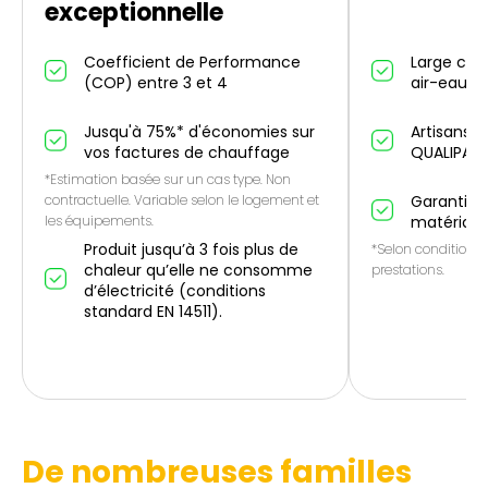
exceptionnelle
Coefficient de Performance
Large cho
(COP) entre 3 et 4
air-eau et
Jusqu'à 75%* d'économies sur
Artisans p
vos factures de chauffage
QUALIPAC
*Estimation basée sur un cas type. Non
contractuelle. Variable selon le logement et
Garantie 1
les équipements.
matériau
Produit jusqu’à 3 fois plus de
*Selon conditions 
chaleur qu’elle ne consomme
prestations.
d’électricité (conditions
standard EN 14511).
De nombreuses familles