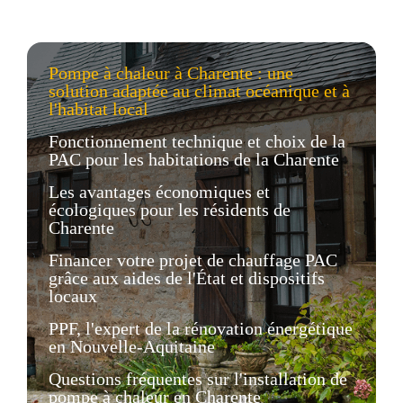
Pompe à chaleur à Charente : une
solution adaptée au climat océanique et à
l'habitat local
Fonctionnement technique et choix de la
PAC pour les habitations de la Charente
Les avantages économiques et
écologiques pour les résidents de
Charente
Financer votre projet de chauffage PAC
grâce aux aides de l'État et dispositifs
locaux
PPF, l'expert de la rénovation énergétique
en Nouvelle-Aquitaine
Questions fréquentes sur l'installation de
pompe à chaleur en Charente