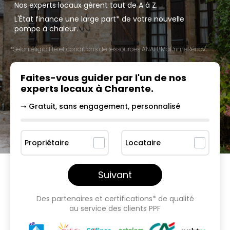
Nos experts locaux gèrent tout de A à Z.
L'État finance une large part* de votre nouvelle
pompe à chaleur.
*Selon éligibilité et conditions de ressources ANAH/MaPrimeRénov'.
Faites-vous guider par l'un
de nos
experts locaux à
Charente
.
➝ Gratuit, sans engagement, personnalisé
Propriétaire
Locataire
Suivant
Des partenaires et certifications* de qualité
au service des clients PPF