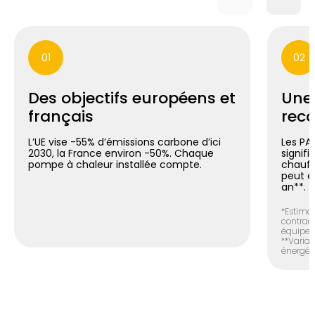
01
02
Des objectifs européens et
Une
français
reco
L’UE vise -55% d’émissions carbone d’ici
Les PA
2030, la France environ -50%. Chaque
signif
pompe à chaleur installée compte.
chauff
peut é
an**.
*Estimat
contract
équipem
**Variab
énergéti