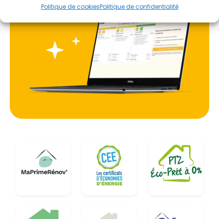
Politique de cookies
Politique de confidentialité
PPF accompagne les habitants de la Charente
dans cette transition énergétique. L'objectif est de
remplacer les anciennes chaudières fioul ou gaz
énergivores par des solutions durables. En tenant
compte des particularités géographiques, comme
la proximité avec la Charente-Maritime ou la
Dordogne, PPF propose des études personnalisées
pour identifier le modèle de PAC le plus pertinent.
Cette approche locale permet de garantir que
l'installation réponde parfaitement aux besoins de
chauffage et de rafraîchissement des logements,
qu'il s'agisse de maisons individuelles ou de petits
collectifs.