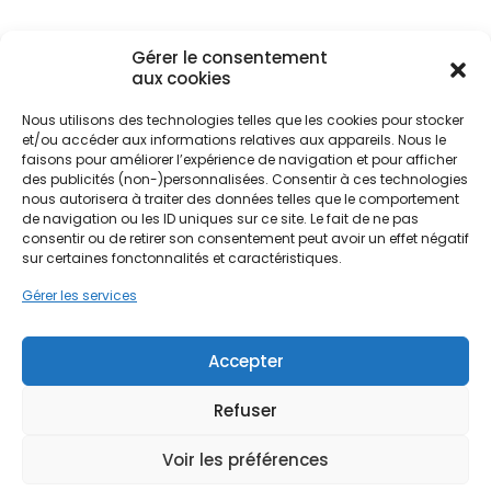
fonctionnement optimale pour les pompes à
chaleur, garantissant un coefficient de
performance (COP) élevé tout au long de l'année.
Gérer le consentement
aux cookies
L'habitat charentais se distingue par son
Nous utilisons des technologies telles que les cookies pour stocker
authenticité, composé majoritairement de
et/ou accéder aux informations relatives aux appareils. Nous le
Ne passez pas à côté de vos
faisons pour améliorer l’expérience de navigation et pour afficher
maisons en pierre calcaire, de demeures
des publicités (non-)personnalisées. Consentir à ces technologies
charentaises traditionnelles et de maisons de
aides !
nous autorisera à traiter des données telles que le comportement
maître. Ces constructions, bien que charmantes,
de navigation ou les ID uniques sur ce site. Le fait de ne pas
peuvent parfois présenter des défis en termes
consentir ou de retirer son consentement peut avoir un effet négatif
Faites vite, les budgets
d'isolation thermique. L'intégration d'une pompe à
sur certaines fonctonnalités et caractéristiques.
MaPrimeRénov' sont annuels et
chaleur permet de moderniser le chauffage de
Gérer les services
ces bâtiments sans en altérer le caractère. Que
limités. Les dossiers sont traités
ce soit pour une rénovation complète à
par ordre d'arrivée.
Angoulême centre ou pour une mise aux normes
Accepter
énergétiques à Cognac centre, cette technologie
Contactez-nous maintenant
s'adapte aux spécificités du sol calcaire et à
pour maximiser vos aides !
Refuser
l'architecture locale, offrant un confort thermique
supérieur aux systèmes de chauffage
Voir les préférences
Je prends rdv !
traditionnels.