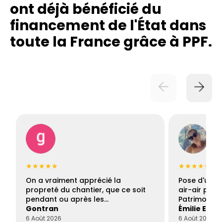
ont déjà bénéficié du
financement de l'État dans
toute la France grâce à PPF.
★★★★★
★★★★★
On a vraiment apprécié la
Pose d'une c
propreté du chantier, que ce soit
air-air par 
pendant ou après les…
Patrimoine 
Gontran
Émilie Este
6 Août 2026
6 Août 2026