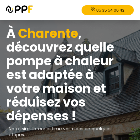
05 35 54 06 42
À
Charente
,
découvrez quelle
pompe à chaleur
est adaptée à
votre maison et
réduisez vos
dépenses !
Notre simulateur estime vos aides en quelques
étapes.