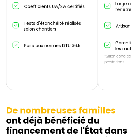
Large cho
Coefficients Uw/Sw certifiés
fenêtres/
Tests d'étanchéité réalisés
Artisans p
selon chantiers
Garantie 1
Pose aux normes DTU 36.5
les matér
*Selon conditions 
prestations.
De nombreuses familles
ont déjà bénéficié du
financement de l'État dans