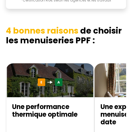
*Certification RGE selon les agences et les travaux
4 bonnes raisons
de choisir
les menuiseries PPF :
Une performance
Une exper
thermique optimale
menuiseri
date