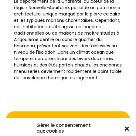
Le département de la Charente, au cœur de la
région Nouvelle-Aquitaine, possède un patrimoine
architectural unique marqué par la pierre calcaire
et les typiques maisons charentaises. Cependant,
ces habitations, qu'il s'agisse de longères
traditionnelles ou de maisons de maître situées à
Angoulême centre ou dans le quartier du
Houmeau, présentent souvent des faiblesses au
niveau de l'isolation. Dans un climat océanique
tempéré, caractérisé par des hivers doux mais
humides et des étés parfois chauds, les anciennes
menuiseries deviennent rapidement le point faible
de l'enveloppe thermique du logement.
Le remplacement des fenêtres et des portes
constitue une étape cruciale pour moderniser ces
biens immobiliers. Les déperditions de chaleur par
les vitrages et les cadres mal isolés peuvent être
significatives, impactant directement le confort
Gérer le consentement
Ne passez pas à côté de vos
des occupants et le budget énergétique. Pour les
aux cookies
propriétaires résidant à La Couronne ou à Cognac