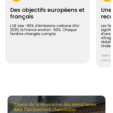
Des objectifs européens et
Une
français
reco
L’UE vise -55% d’émissions carbone d’ici
Les fe
2030, la France environ -50%. Chaque
signif
fenêtre changée compte.
d’une 
vitrag
réduir
chaleu
*Selon l
menuiser
Enjeux de la rénovation des menuiseries
dans l'architecture charentaise