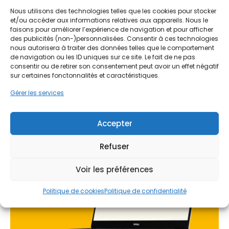
aides !
centre, rénover ses menuiseries n'est pas
Nous utilisons des technologies telles que les cookies pour stocker
et/ou accéder aux informations relatives aux appareils. Nous le
seulement une question d'esthétique, c'est une
Faites vite, les budgets
faisons pour améliorer l’expérience de navigation et pour afficher
nécessité technique pour adapter le logement
MaPrimeRénov' sont annuels et
des publicités (non-)personnalisées. Consentir à ces technologies
aux standards de confort actuels tout en
nous autorisera à traiter des données telles que le comportement
limités. Les dossiers sont traités
préservant le charme de la pierre locale.
de navigation ou les ID uniques sur ce site. Le fait de ne pas
par ordre d'arrivée.
consentir ou de retirer son consentement peut avoir un effet négatif
sur certaines fonctonnalités et caractéristiques.
L'intervention sur les menuiseries permet de
Contactez-nous maintenant
Gérer les services
traiter efficacement les problèmes d'infiltrations
pour maximiser vos aides !
d'air et d'humidité, fréquents dans les vieilles
constructions en pierre. Une étude précise du bâti
Accepter
Je prends rdv !
est donc indispensable pour proposer des
solutions adaptées, qu'il s'agisse de conserver
Refuser
l'aspect d'origine pour les bâtiments classés ou
d'opter pour des designs plus contemporains dans
Voir les préférences
les zones pavillonnaires récentes.
Politique de cookies
Politique de confidentialité