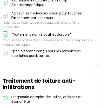
Technique innovante par champ
électromagnétique
Agit sur les molécules d'eau pour favoriser
l'assèchement des murs*
*Selon les caractéristiques du support et les conditions
d'installation.
Traitement non-invasif et durable*
*Durabilité indicative. Variable selon les conditions d’exposition et
la nature du support.
Spécialement conçu pour les remontées
capillaires persistantes
Traitement de toiture anti-
infiltrations
Diagnostic complet des tuiles, ardoises et
étanchéité