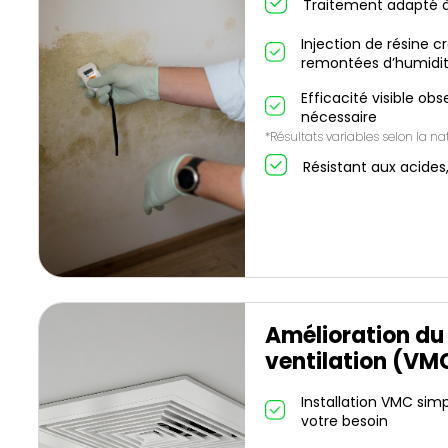
Traitement adapté à
Injection de résine c
remontées d’humidit
Efficacité visible ob
nécessaire
*Résultats variables selon la nat
Résistant aux acides
Amélioration du
ventilation (VM
Installation VMC simp
votre besoin