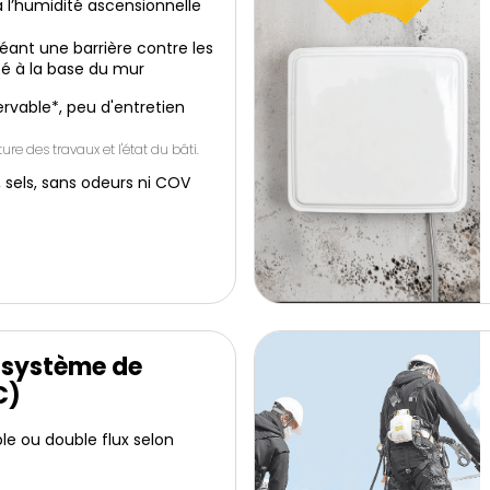
 l’humidité ascensionnelle
réant une barrière contre les
é à la base du mur
servable*, peu d'entretien
ure des travaux et l'état du bâti.
, sels, sans odeurs ni COV
 système de
C)
le ou double flux selon