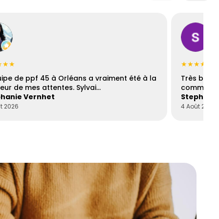
★★★
★★★★☆
uipe de ppf 45 à Orléans a vraiment été à la
Très bons
eur de mes attentes. Sylvai…
communica
hanie Vernhet
Stephani
t 2026
4 Août 2026