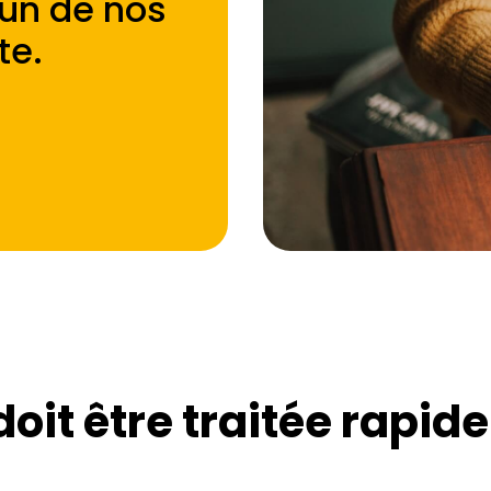
'un de nos
te
.
doit être traitée rapid