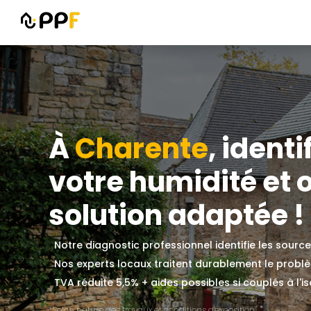
À
Charente
, identi
votre humidité et 
solution adaptée !
Notre diagnostic professionnel identifie les sourc
Nos experts locaux traitent durablement le probl
TVA réduite 5,5% + aides possibles si couplés à l'is
*Selon nature des travaux et conditions d'exposition.