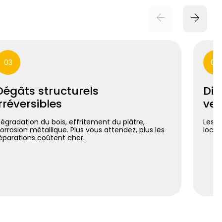
03
04
Dégâts structurels
Dif
irréversibles
ven
égradation du bois, effritement du plâtre,
Les a
orrosion métallique. Plus vous attendez, plus les
locat
éparations coûtent cher.