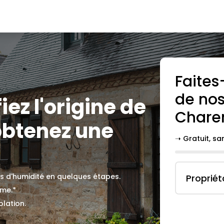
Faites
de nos
fiez l'origine de
Chare
obtenez une
➝ Gratuit, s
es d'humidité en quelques étapes.
Propriét
ème.*
olation.