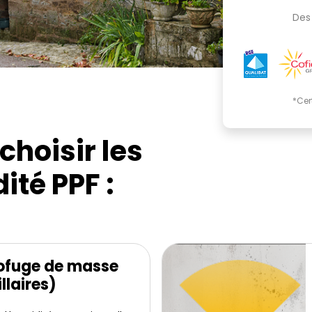
Des 
*Cer
choisir les
ité PPF :
rofuge de masse
llaires)