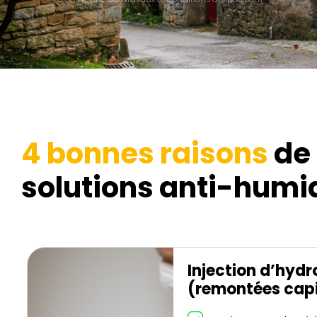
4 bonnes raisons
de 
solutions anti-humid
Injection d’hyd
(remontées capi