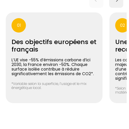
01
02
Des objectifs européens et
Une
français
reco
L’UE vise -55% d’émissions carbone d’ici
Les co
2030, la France environ -50%. Chaque
majeur
surface isolée contribue à réduire
d’une m
significativement les émissions de CO2*.
contri
signifi
*Variable selon la superficie, l’usage et le mix
énergétique local.
*Selon l
matéria