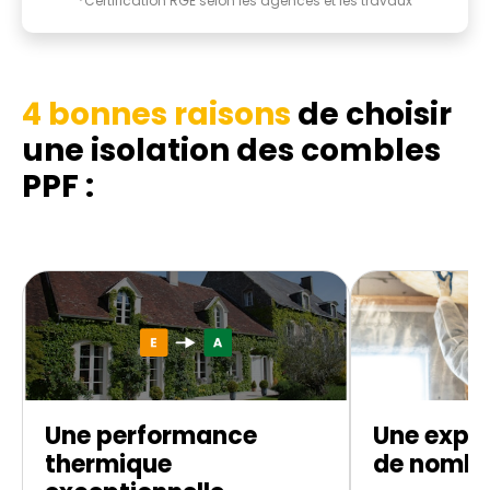
*Certification RGE selon les agences et les travaux
4 bonnes raisons
de choisir
une isolation des combles
PPF :
Une performance
Une exper
thermique
de nombr