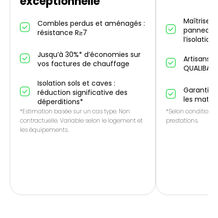
exceptionnelle
Maîtrise d
Combles perdus et aménagés :
panneaux 
résistance R≥7
l’isolation
Jusqu’à 30%* d’économies sur
Artisans p
vos factures de chauffage
QUALIBAT
Isolation sols et caves :
Garantie 1
réduction significative des
les matér
déperditions*
*Estimation basée sur un cas type. Non
*Selon conditions 
contractuelle. Variable selon le logement et
prestations.
les équipements.