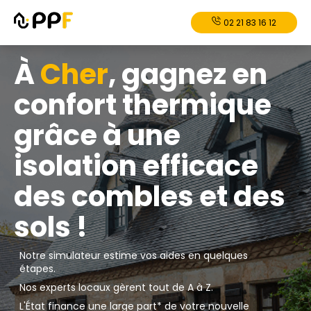
02 21 83 16 12
À
Cher
, gagnez en
confort thermique
grâce à une
isolation efficace
des combles et des
sols !
Notre simulateur estime vos aides en quelques
étapes.
Nos experts locaux gèrent tout de A à Z.
L'État finance une large part* de votre nouvelle