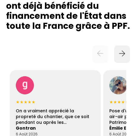
ont déjà bénéficié du
financement de l'État dans
toute la France grâce à PPF.
★★★★★
★★★★★
On a vraiment apprécié la
Pose d'une c
propreté du chantier, que ce soit
air-air par 
pendant ou après les…
Patrimoine 
Gontran
Émilie Este
6 Août 2026
6 Août 2026