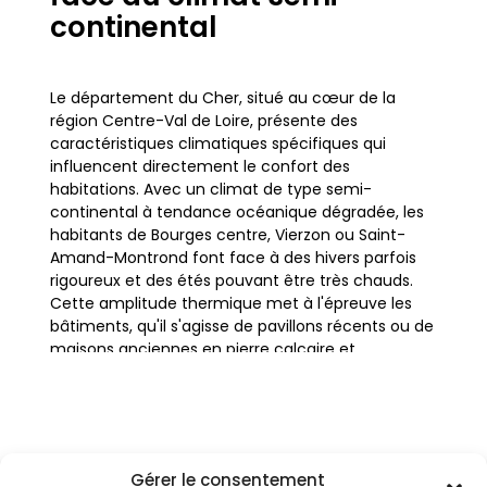
continental
Le département du Cher, situé au cœur de la
région Centre-Val de Loire, présente des
caractéristiques climatiques spécifiques qui
influencent directement le confort des
habitations. Avec un climat de type semi-
continental à tendance océanique dégradée, les
habitants de Bourges centre, Vierzon ou Saint-
Amand-Montrond font face à des hivers parfois
rigoureux et des étés pouvant être très chauds.
Cette amplitude thermique met à l'épreuve les
bâtiments, qu'il s'agisse de pavillons récents ou de
maisons anciennes en pierre calcaire et
colombages typiques du Berry. L'isolation
thermique par l'intérieur (ITI) ou par l'extérieur
(ITE) devient alors une nécessité absolue pour
garantir un habitat sain et économe en énergie.
Gérer le consentement