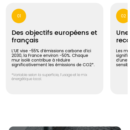
01
02
Des objectifs européens et
Une
français
reco
L’UE vise -55% d’émissions carbone d’ici
Les mu
2030, la France environ -50%. Chaque
signif
mur isolé contribue à réduire
d’une 
significativement les émissions de CO2*.
sensib
*Variable selon la superficie, l’usage et le mix
énergétique local.