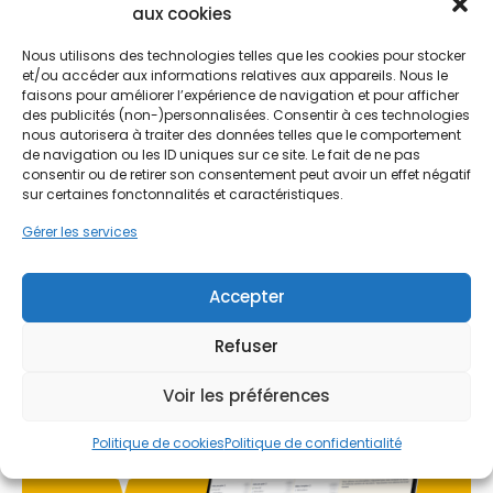
aux cookies
Dans un contexte où les prix de l'énergie fluctuent,
Ne passez pas à côté de vos
la rénovation énergétique ne se limite plus à une
aides !
Nous utilisons des technologies telles que les cookies pour stocker
simple option de confort, mais constitue un
et/ou accéder aux informations relatives aux appareils. Nous le
investissement stratégique pour les propriétaires.
faisons pour améliorer l’expérience de navigation et pour afficher
Faites vite, les budgets
des publicités (non-)personnalisées. Consentir à ces technologies
Que ce soit à Mehun-sur-Yèvre ou dans les zones
nous autorisera à traiter des données telles que le comportement
plus rurales proches de la Sologne, les déperditions
MaPrimeRénov' sont annuels et
de navigation ou les ID uniques sur ce site. Le fait de ne pas
de chaleur par les murs peuvent représenter une
limités. Les dossiers sont traités
consentir ou de retirer son consentement peut avoir un effet négatif
part significative de la facture de chauffage. Une
sur certaines fonctonnalités et caractéristiques.
par ordre d'arrivée.
isolation mal réalisée ou inexistante laisse entrer le
froid en hiver et la chaleur en été, rendant la
Gérer les services
Contactez-nous maintenant
régulation de la température intérieure difficile et
pour maximiser vos aides !
coûteuse. C'est pourquoi l'intervention d'une
Accepter
entreprise spécialisée comme PPF est cruciale
pour analyser les besoins spécifiques de chaque
Je prends rdv !
Refuser
logement dans le Cher.
Voir les préférences
Politique de cookies
Politique de confidentialité