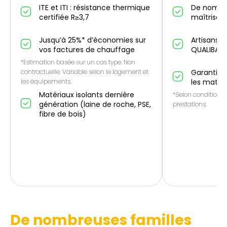
ITE et ITI : résistance thermique
De nombr
certifiée R≥3,7
maîtrise IT
Jusqu’à 25%* d’économies sur
Artisans p
vos factures de chauffage
QUALIBAT
*Estimation basée sur un cas type. Non
contractuelle. Variable selon le logement et
Garantie 1
les équipements.
les matér
Matériaux isolants dernière
*Selon conditions 
génération (laine de roche, PSE,
prestations.
fibre de bois)
De nombreuses familles