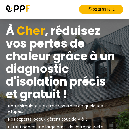
02 21 83 16 12
À
Cher
, réduisez
vos pertes de
chaleur grâce à un
diagnostic
d'isolation précis
et gratuit !
Notre simulateur estime vos aides en quelques
étapes.
Nos experts locaux gèrent tout de A à Z.
L'État finance une large part* de votre nouvelle