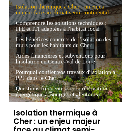
Isolation thermique à Cher : un enjeu
majeur face au climat semi-continental
Comprendre les solutions techniques :
ITE et ITI adaptées à l'habitat local
Les bénéfices concrets de l'isolation des
murs pour les habitants du Cher
Aides financières et subventions pour
l'isolation en Centre-Val de Loire
Pourquoi confier vos travaux d'isolation à
PPF dans le Cher
Questions fréquentes sur la rénovation
énergétique à Bourges et alentours
Isolation thermique à
Cher : un enjeu majeur
face au climat semi-