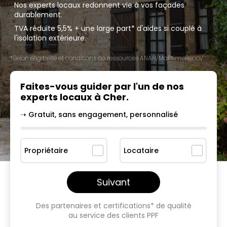
Nos experts locaux redonnent vie à vos façades
durablement.
TVA réduite 5,5% + une large part* d'aides si couplé à
l'isolation extérieure.
*Selon éligibilité et conditions de ressources ANAH/MaPrimeRénov'.
Faites-vous guider par l'un
de nos
experts locaux à
Cher
.
➝ Gratuit, sans engagement, personnalisé
Propriétaire
Locataire
Suivant
Des partenaires et certifications* de qualité
au service des clients PPF