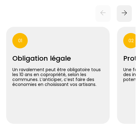
01
02
Obligation légale
Prot
Un ravalement peut être obligatoire tous
Une fa
les 10 ans en copropriété, selon les
des inf
communes. L’anticiper, c’est faire des
potent
économies en choisissant vos artisans.