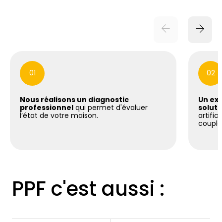
01
02
Nous réalisons un diagnostic
Un exp
professionnel
qui permet d'évaluer
soluti
l’état de votre maison.
artific
coupla
PPF c'est aussi :