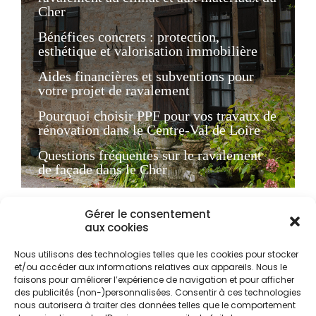
Cher
Bénéfices concrets : protection,
esthétique et valorisation immobilière
Aides financières et subventions pour
votre projet de ravalement
Pourquoi choisir PPF pour vos travaux de
rénovation dans le Centre-Val de Loire
Questions fréquentes sur le ravalement
de façade dans le Cher
Le ravalement de façade
Gérer le consentement
aux cookies
dans le Cher : obligation
légale et enjeux locaux
Nous utilisons des technologies telles que les cookies pour stocker
et/ou accéder aux informations relatives aux appareils. Nous le
faisons pour améliorer l’expérience de navigation et pour afficher
des publicités (non-)personnalisées. Consentir à ces technologies
Dans le département du Cher, situé au cœur de la
nous autorisera à traiter des données telles que le comportement