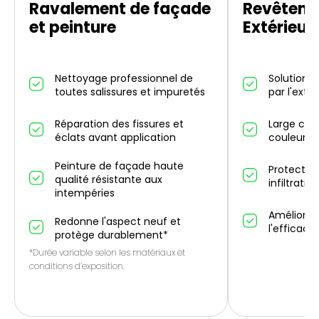
Ravalement de façade
Revêteme
et peinture
Extérieur
Nettoyage professionnel de
Solution d
toutes salissures et impuretés
par l'exté
Réparation des fissures et
Large choi
éclats avant application
couleurs 
Peinture de façade haute
Protectio
qualité résistante aux
infiltrati
intempéries
Améliorati
Redonne l'aspect neuf et
l'efficaci
protège durablement*
*Durée variable selon les matériaux et
conditions d’exposition.