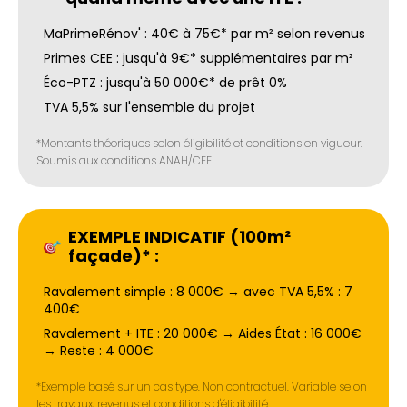
MaPrimeRénov' : 40€ à 75€* par m² selon revenus
Primes CEE : jusqu'à 9€* supplémentaires par m²
Éco-PTZ : jusqu'à 50 000€* de prêt 0%
TVA 5,5% sur l'ensemble du projet
*Montants théoriques selon éligibilité et conditions en vigueur.
Soumis aux conditions ANAH/CEE.
EXEMPLE INDICATIF (100m²
façade)* :
Ravalement simple : 8 000€ → avec TVA 5,5% : 7
400€
Ravalement + ITE : 20 000€ → Aides État : 16 000€
→ Reste : 4 000€
*Exemple basé sur un cas type. Non contractuel. Variable selon
les travaux, revenus et conditions d'éligibilité.