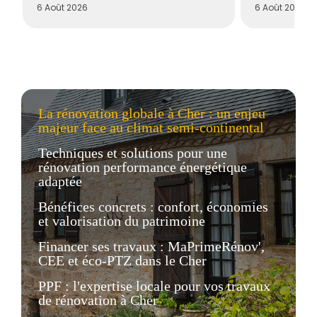
6 Août 2026
6 Août 2026
La rénovation globale à Cher : un enjeu
majeur face au climat semi-continental
Techniques et solutions pour une
rénovation performance énergétique
adaptée
Bénéfices concrets : confort, économies
et valorisation du patrimoine
Financer ses travaux : MaPrimeRénov',
CEE et éco-PTZ dans le Cher
PPF : l'expertise locale pour vos travaux
de rénovation à Cher