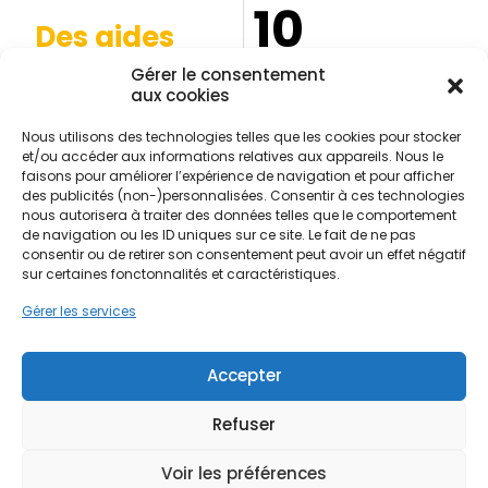
10
Des aides
Gérer le consentement
financières
Ans de garantie
aux cookies
décennale*
Possibles pour votre
projet*
Nous utilisons des technologies telles que les cookies pour stocker
*Selon la nature des
et/ou accéder aux informations relatives aux appareils. Nous le
*Selon éligibilité et conditions
prestations réalisées et les
faisons pour améliorer l’expérience de navigation et pour afficher
en vigueur.
conditions du contrat.
des publicités (non-)personnalisées. Consentir à ces technologies
nous autorisera à traiter des données telles que le comportement
de navigation ou les ID uniques sur ce site. Le fait de ne pas
consentir ou de retirer son consentement peut avoir un effet négatif
sur certaines fonctonnalités et caractéristiques.
Contactez-nous
Gérer les services
40 Avenue de la prospective 18000
Accepter
Bourges
Refuser
02 21 83 16 12
Voir les préférences