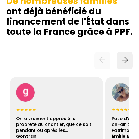
De nombreuses familles
ont déjà bénéficié du
financement de l'État dans
toute la France grâce à PPF.
★★★★★
★★★★★
On a vraiment apprécié la
Pose d'une c
propreté du chantier, que ce soit
air-air par 
pendant ou après les…
Patrimoine 
Gontran
Émilie Este