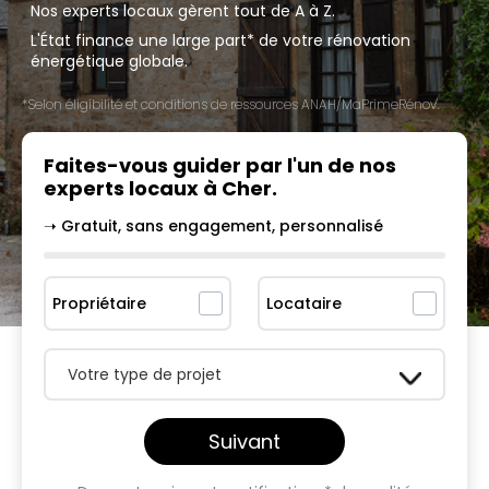
Nos experts locaux gèrent tout de A à Z.
L'État finance une large part* de votre rénovation
énergétique globale.
*Selon éligibilité et conditions de ressources ANAH/MaPrimeRénov'.
Faites-vous guider par l'un
de nos
experts locaux à
Cher
.
➝ Gratuit, sans engagement, personnalisé
Propriétaire
Locataire
Votre type de projet
Suivant