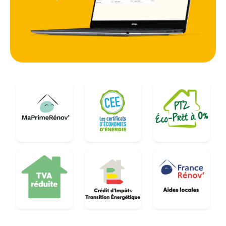
ventilation dans le Cher, c'est prendre le risque de
voir sa facture de chauffage augmenter et sa
santé se détériorer face aux polluants intérieurs
accumulés.