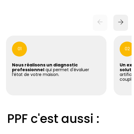
01
02
Nous réalisons un diagnostic
Un exp
professionnel
qui permet d'évaluer
soluti
l’état de votre maison.
artific
coupla
PPF c'est aussi :