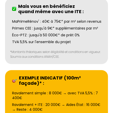
Mais vous en bénéficiez
quand même avec une ITE :
MaPrimeRénov' : 40€ à 75€* par m² selon revenus
Primes CEE : jusqu'à 9€* supplémentaires par m²
Éco-PTZ : jusqu'à 50 000€* de prêt 0%
TVA 5,5% sur l'ensemble du projet
*Montants théoriques selon éligibilité et conditions en vigueur.
Soumis aux conditions ANAH/CEE.
EXEMPLE INDICATIF (100m²
façade)* :
Ravalement simple : 8 000€ → avec TVA 5,5% : 7
400€
Ravalement + ITE : 20 000€ → Aides État : 16 000€
→ Reste : 4 000€