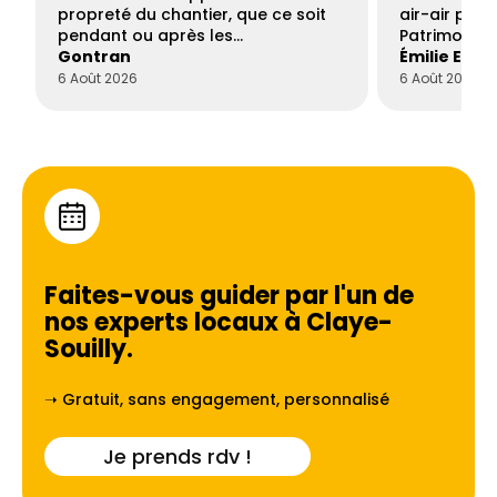
propreté du chantier, que ce soit
air-air par 
pendant ou après les…
Patrimoine 
Gontran
Émilie Este
6 Août 2026
6 Août 2026
Faites-vous guider par l'un de
nos experts locaux à
Claye-
Souilly
.
➝ Gratuit, sans engagement, personnalisé
Je prends rdv !