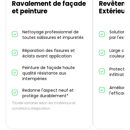
Ravalement de façade
Revêteme
et peinture
Extérieur
Nettoyage professionnel de
Solution d
toutes salissures et impuretés
par l'exté
Réparation des fissures et
Large choi
éclats avant application
couleurs 
Peinture de façade haute
Protectio
qualité résistante aux
infiltrati
intempéries
Améliorati
Redonne l'aspect neuf et
l'efficaci
protège durablement*
*Durée variable selon les matériaux et
conditions d’exposition.