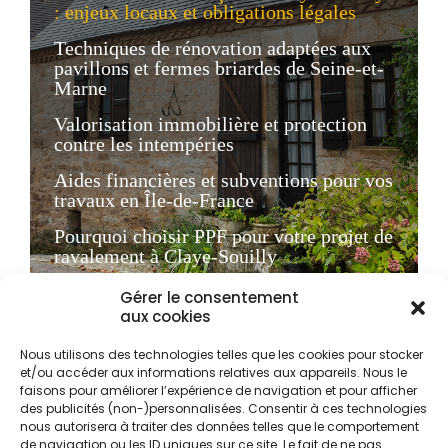
: enjeux locaux et obligations légales
Techniques de rénovation adaptées aux
pavillons et fermes briardes de Seine-et-
Marne
Valorisation immobilière et protection
contre les intempéries
Aides financières et subventions pour vos
travaux en Île-de-France
Pourquoi choisir PPF pour votre projet de
ravalement à Claye-Souilly
Gérer le consentement
Le ravalement de façade
aux cookies
à Claye-Souilly : enjeux
Nous utilisons des technologies telles que les cookies pour stocker
locaux et obligations
et/ou accéder aux informations relatives aux appareils. Nous le
faisons pour améliorer l’expérience de navigation et pour afficher
légales
des publicités (non-)personnalisées. Consentir à ces technologies
nous autorisera à traiter des données telles que le comportement
de navigation ou les ID uniques sur ce site. Le fait de ne pas