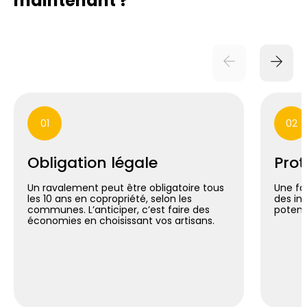
maintenant ?
01
02
Obligation légale
Prot
Un ravalement peut être obligatoire tous
Une fa
les 10 ans en copropriété, selon les
des inf
communes. L’anticiper, c’est faire des
potent
économies en choisissant vos artisans.