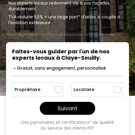
Nos experts locaux redonnent vie à vos façades
durablement.
TVA réduite 5,5% + une large part* d'aides si couplé à
l'isolation extérieure.
*Selon éligibilité et conditions de ressources ANAH/MaPrimeRénov'.
Faites-vous guider par l'un
de nos
experts locaux à
Claye-Souilly
.
➝ Gratuit, sans engagement, personnalisé
Propriétaire
Locataire
Suivant
Des partenaires et certifications* de qualité
au service des clients PPF