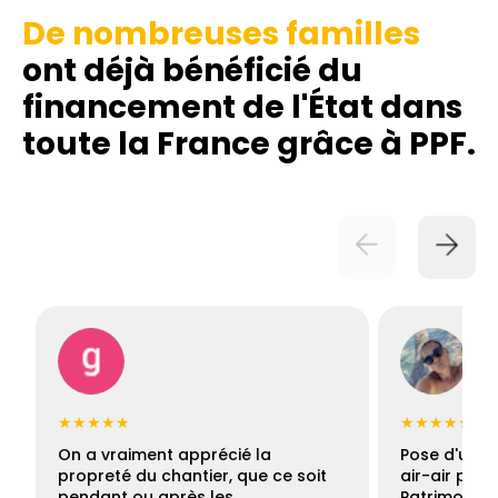
De nombreuses familles
ont déjà bénéficié du
financement de l'État dans
toute la France grâce à PPF.
★★★★★
★★★★★
On a vraiment apprécié la
Pose d'une c
propreté du chantier, que ce soit
air-air par 
pendant ou après les…
Patrimoine 