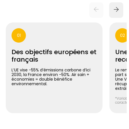
01
02
Des objectifs européens et
Une
français
reco
L’UE vise -55% d’émissions carbone d’ici
Le ren
2030, la France environ -50%. Air sain +
part si
économies = double bénéfice
Une V
environnemental.
récupér
extrait
*Variabl
caracté