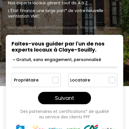
Nos experts locaux gèrent tout de A à Z.
L'État finance une large part* de votre nouvelle
ventilation VMC.
*Selon éligibilité et conditions de ressources ANAH/MaPrimeRénov'.
Faites-vous guider par l'un
de nos
experts locaux à
Claye-Souilly
.
➝ Gratuit, sans engagement, personnalisé
Propriétaire
Locataire
Suivant
Des partenaires et certifications* de qualité
au service des clients PPF