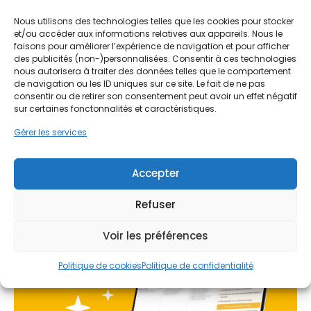
de l'aéroport CDG et du Val de Marne, les
nuisances sonores et la pollution atmosphérique
Nous utilisons des technologies telles que les cookies pour stocker
Ne passez pas à côté de vos
extérieure peuvent impacter le confort des
et/ou accéder aux informations relatives aux appareils. Nous le
aides !
faisons pour améliorer l’expérience de navigation et pour afficher
habitants. Une VMC bien dimensionnée agit
des publicités (non-)personnalisées. Consentir à ces technologies
comme un filtre, empêchant les polluants et le
nous autorisera à traiter des données telles que le comportement
bruit excessif de pénétrer dans le logement tout
Faites vite, les budgets
de navigation ou les ID uniques sur ce site. Le fait de ne pas
en assurant une extraction efficace de l'air vicié.
consentir ou de retirer son consentement peut avoir un effet négatif
MaPrimeRénov' sont annuels et
Pour les propriétaires souhaitant remplacer un
sur certaines fonctonnalités et caractéristiques.
limités. Les dossiers sont traités
système obsolète ou installer une ventilation
Gérer les services
neuve, il est essentiel de considérer ces
par ordre d'arrivée.
paramètres locaux pour garantir une efficacité
durable et un confort optimal au quotidien.
Contactez-nous maintenant
Accepter
pour maximiser vos aides !
Refuser
Je prends rdv !
Voir les préférences
Politique de cookies
Politique de confidentialité