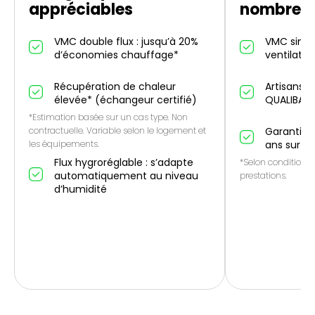
appréciables
nombreus
VMC double flux : jusqu’à 20%
VMC simple
d’économies chauffage*
ventilatio
Récupération de chaleur
Artisans p
élevée* (échangeur certifié)
QUALIBAT
*Estimation basée sur un cas type. Non
contractuelle. Variable selon le logement et
Garantie 1
les équipements.
ans sur le
Flux hygroréglable : s’adapte
*Selon conditions 
automatiquement au niveau
prestations.
d’humidité