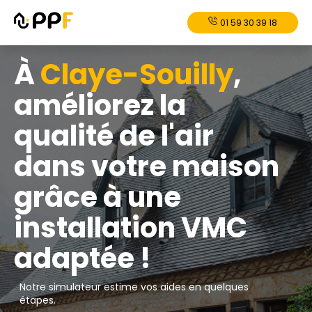
01 59 30 39 18
À
Claye-Souilly
,
améliorez la
qualité de l'air
dans votre maison
grâce à une
installation VMC
adaptée !
Notre simulateur estime vos aides en quelques
étapes.