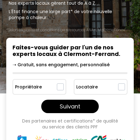
Nos experts locaux gèrent tout de A à Z.
L'État finance une large part* de votre nouvelle
pompe à chaleur.
*Selon éligibilité et conditions de ressources ANAH/MaPrimeRénov'.
Faites-vous guider par l'un
de nos
experts locaux à
Clermont-Ferrand
.
➝ Gratuit, sans engagement, personnalisé
Propriétaire
Locataire
Suivant
Des partenaires et certifications* de qualité
au service des clients PPF