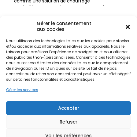
comme une solution de chauffage
particulièrement pertinente pour assurer le
confort thermique toute l'année. Que ce soit pour
une maison en pierre de Volvic dans le quartier de
Gérer le consentement
La Gauthière ou une villa récente à La Plaine,
aux cookies
l'adaptation du système de chauffage aux
spécificités du bâti local est cruciale.
Nous utilisons des technologies telles que les cookies pour stocker
et/ou accéder aux informations relatives aux appareils. Nous le
Ne passez pas à côté de vos
faisons pour améliorer l’expérience de navigation et pour afficher
des publicités (non-)personnalisées. Consentir à ces technologies
L'habitat clermontois présente une grande
aides !
nous autorisera à traiter des données telles que le comportement
diversité architecturale, allant des immeubles
de navigation ou les ID uniques sur ce site. Le fait de ne pas
haussmanniens du centre-ville et du secteur
consentir ou de retirer son consentement peut avoir un effet négatif
Faites vite, les budgets
Jaude aux maisons individuelles en basalte ou en
sur certaines fonctonnalités et caractéristiques.
MaPrimeRénov' sont annuels et
lave des communes limitrophes comme
Gérer les services
Beaumont et Romagnat. Ces matériaux, bien
limités. Les dossiers sont traités
qu'esthétiques et durables, possèdent des
par ordre d'arrivée.
propriétés d'inertie thermique particulières qui
Accepter
nécessitent un équipement de chauffe réactif et
Contactez-nous maintenant
efficace. L'installation d'une pompe à chaleur
pour maximiser vos aides !
Refuser
permet de répondre à ces exigences tout en
modernisant le logement. C'est une transition
Voir les préférences
Je prends rdv !
énergétique intelligente qui s'adapte aussi bien