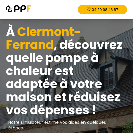
04 20 98 43 87
À
Clermont-
Ferrand
, découvrez
quelle pompe à
chaleur est
adaptée à votre
maison et réduisez
vos dépenses !
Notre simulateur estime vos aides en quelques
étapes.