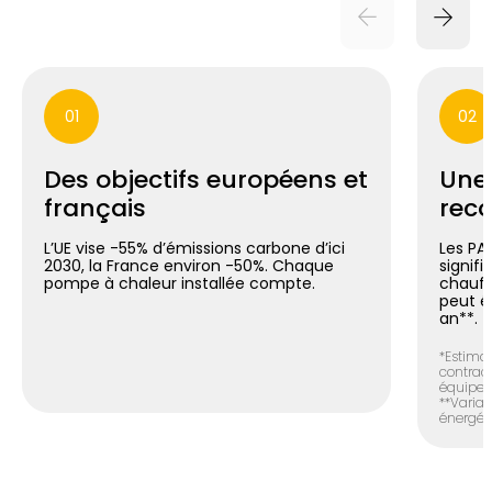
01
02
Des objectifs européens et
Une
français
reco
L’UE vise -55% d’émissions carbone d’ici
Les PA
2030, la France environ -50%. Chaque
signif
pompe à chaleur installée compte.
chauff
peut é
an**.
*Estimat
contract
équipem
**Variab
énergéti