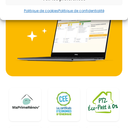
aux rénovations complètes qu'aux constructions
Politique de cookies
Politique de confidentialité
neuves sur le sol volcanique de l'agglomération.
Opter pour une PAC à Clermont-Ferrand, c'est
également anticiper les variations climatiques. Le
système permet non seulement de chauffer
efficacement lors des gelées hivernales
fréquentes en Auvergne, mais offre aussi la
possibilité de rafraîchir l'intérieur durant les
canicules estivales de plus en plus courantes.
Cette polyvalence est essentielle pour maintenir
un niveau de confort optimal dans des logements
situés à proximité immédiate de la Chaîne des
Puys, classée au patrimoine mondial de l'UNESCO,
où la préservation de l'environnement est une
priorité pour les habitants.