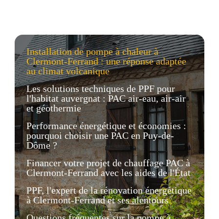
Installation de pompe à chaleur à
Clermont-Ferrand : une réponse adaptée
au climat volcanique
Les solutions techniques de PPF pour
l'habitat auvergnat : PAC air-eau, air-air
et géothermie
Performance énergétique et économies :
pourquoi choisir une PAC en Puy-de-
Dôme ?
Financer votre projet de chauffage PAC à
Clermont-Ferrand avec les aides de l'État
PPF, l'expert de la rénovation énergétique
à Clermont-Ferrand et ses alentours
Questions fréquentes sur la pompe à