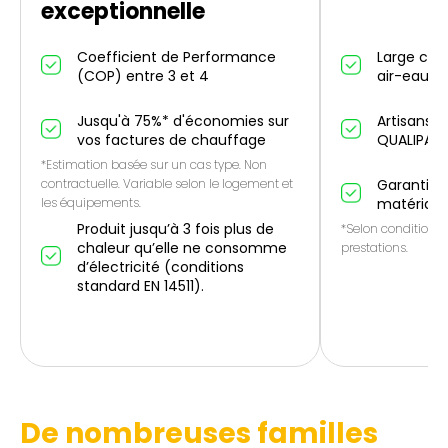
exceptionnelle
Coefficient de Performance
Large cho
(COP) entre 3 et 4
air-eau et
Jusqu'à 75%* d'économies sur
Artisans p
vos factures de chauffage
QUALIPAC
*Estimation basée sur un cas type. Non
contractuelle. Variable selon le logement et
Garantie 1
les équipements.
matériau
Produit jusqu’à 3 fois plus de
*Selon conditions 
chaleur qu’elle ne consomme
prestations.
d’électricité (conditions
standard EN 14511).
De nombreuses familles