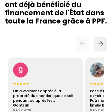
ont déjà bénéficié du
financement de l'État dans
toute la France grâce à PPF.
★★★★★
★★★★★
On a vraiment apprécié la
Pose d'une c
propreté du chantier, que ce soit
air-air par 
pendant ou après les…
Patrimoine 
Gontran
Émilie Este
6 Août 2026
6 Août 2026