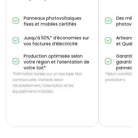
Panneaux photovoltaïques
Des millier
fixes et mobiles certifiés
photovolt
Jusqu’à 50%* d’économies sur
Artisans p
vos factures d’électricité
et QualiP
Production optimisée selon
Garantie 1
votre région et l’orientation de
garantie f
votre toit*
panneaux
*Estimation basée sur un cas type. Non
*Selon conditions 
contractuelle. Variable selon
prestations.
l’ensoleillement, l’orientation et les
équipements installés.