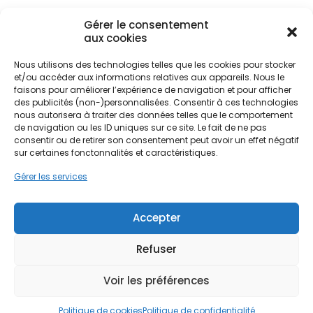
Pour les propriétaires de maisons individuelles, qu'il
Gérer le consentement
s'agisse de résidences principales à Brive centre
aux cookies
ou de chalets en montagne près d'Ussel,
l'installation de panneaux solaires représente un
Nous utilisons des technologies telles que les cookies pour stocker
levier puissant d'indépendance énergétique. Face
Ne passez pas à côté de vos
et/ou accéder aux informations relatives aux appareils. Nous le
à la volatilité des prix de l'électricité, produire sa
faisons pour améliorer l’expérience de navigation et pour afficher
aides !
des publicités (non-)personnalisées. Consentir à ces technologies
propre énergie devient une stratégie économique
nous autorisera à traiter des données telles que le comportement
rationnelle. PPF accompagne les habitants de la
de navigation ou les ID uniques sur ce site. Le fait de ne pas
Faites vite, les budgets
Corrèze et des départements limitrophes comme
consentir ou de retirer son consentement peut avoir un effet négatif
la Haute-Vienne ou la Creuse dans cette
MaPrimeRénov' sont annuels et
sur certaines fonctonnalités et caractéristiques.
démarche, en proposant des solutions sur mesure
limités. Les dossiers sont traités
qui respectent l'architecture locale et les
Gérer les services
par ordre d'arrivée.
contraintes environnementales spécifiques au
territoire.
Accepter
Contactez-nous maintenant
pour maximiser vos aides !
Refuser
Je prends rdv !
Voir les préférences
Politique de cookies
Politique de confidentialité