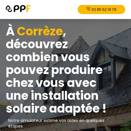
02 85 52 19 79
À
Corrèze
,
découvrez
combien vous
pouvez produire
chez vous avec
une installation
solaire adaptée !
Notre simulateur estime vos aides en quelques
étapes.