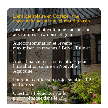
L'énergie solaire en Corrèze : une
opportunité adaptée au climat limousin
Installation photovoltaïque : adaptation
aux toitures en ardoise et granit
Autoconsommation et revente :
maximiser les revenus à Brive, Tulle et
Ussel
Aides financières et subventions pour
l'installation solaire en Nouvelle-
Aquitaine
Pourquoi confier son projet solaire à PPF
en Corrèze
Questions fréquentes sur le
photovoltaïque dans le 19