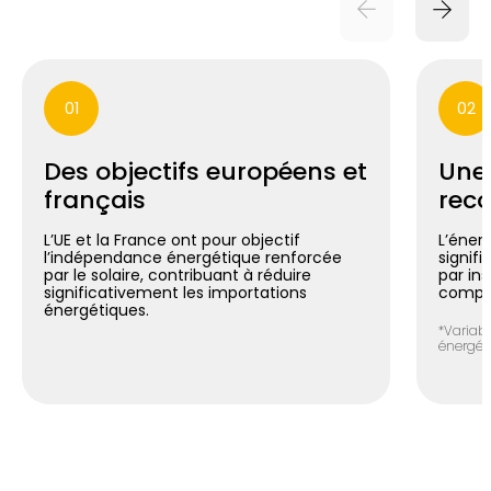
01
02
Des objectifs européens et
Une
français
reco
L’UE et la France ont pour objectif
L’énerg
l’indépendance énergétique renforcée
signif
par le solaire, contribuant à réduire
par in
significativement les importations
compte
énergétiques.
*Variabl
énergéti