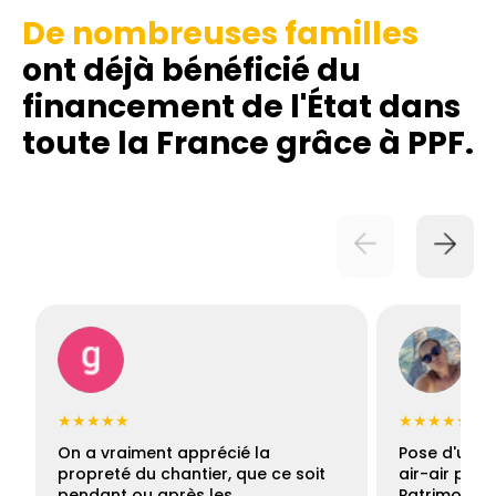
De nombreuses familles
ont déjà bénéficié du
financement de l'État dans
toute la France grâce à PPF.
★★★★★
★★★★★
On a vraiment apprécié la
Pose d'une c
propreté du chantier, que ce soit
air-air par 
pendant ou après les…
Patrimoine 