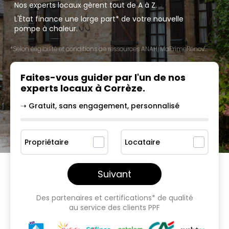
Nos experts locaux gèrent tout de A à Z.
L'État finance une large part* de votre nouvelle
pompe à chaleur.
*Selon éligibilité et conditions de ressources ANAH/MaPrimeRénov'.
Faites-vous guider par l'un
de nos
experts locaux à
Corrèze
.
➝ Gratuit, sans engagement, personnalisé
Propriétaire
Locataire
Suivant
Des partenaires et certifications* de qualité
au service des clients PPF