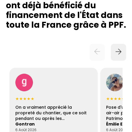
ont déjà bénéficié du
financement de l'État dans
toute la France grâce à PPF.
★★★★★
★★★★★
On a vraiment apprécié la
Pose d'une c
propreté du chantier, que ce soit
air-air par 
pendant ou après les…
Patrimoine 
Gontran
Émilie Este
6 Août 2026
6 Août 2026