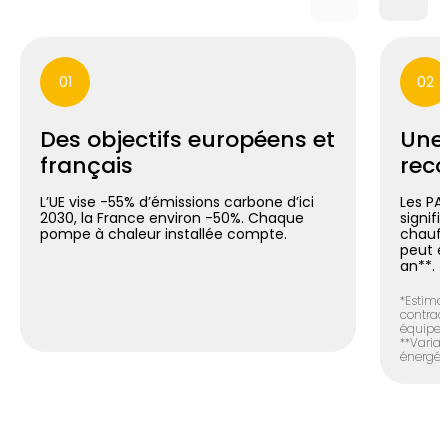
01
02
Des objectifs européens et
Une
français
reco
L’UE vise -55% d’émissions carbone d’ici
Les PA
2030, la France environ -50%. Chaque
signif
pompe à chaleur installée compte.
chauff
peut é
an**.
*Estimat
contract
équipem
**Variab
énergéti