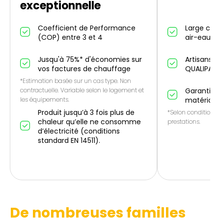
exceptionnelle
Coefficient de Performance
Large cho
(COP) entre 3 et 4
air-eau et
Jusqu'à 75%* d'économies sur
Artisans p
vos factures de chauffage
QUALIPAC
*Estimation basée sur un cas type. Non
contractuelle. Variable selon le logement et
Garantie 1
les équipements.
matériau
Produit jusqu’à 3 fois plus de
*Selon conditions 
chaleur qu’elle ne consomme
prestations.
d’électricité (conditions
standard EN 14511).
De nombreuses familles