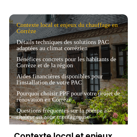
Contexte local et enjeux du chauffage en
Corrèze
Détails techniques des solutions PAC
adaptées au climat corrézien
Bénéfices concrets pour les habitants de
Corrèze et de la région
Aides financières disponibles pour
l'installation de votre PAC
Pourquoi choisir PPF pour votre projet de
rénovation en Corrèze
Questions fréquentes sur la pompe à
chaleur en zone montagneuse
Contexte local et enjeux