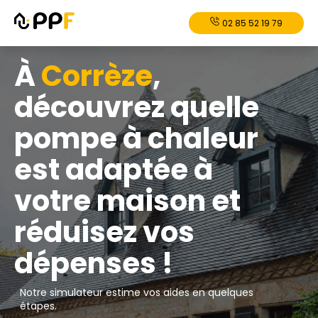
02 85 52 19 79
À
Corrèze
,
découvrez quelle
pompe à chaleur
est adaptée à
votre maison et
réduisez vos
dépenses !
Notre simulateur estime vos aides en quelques
étapes.