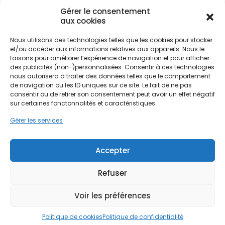
charme, elles souffrent souvent d'une isolation
thermique perfectible, rendant les anciens
Gérer le consentement
aux cookies
systèmes de chauffage au fioul ou électriques
énergivores et coûteux.
Nous utilisons des technologies telles que les cookies pour stocker
Ne passez pas à côté de vos
et/ou accéder aux informations relatives aux appareils. Nous le
aides !
faisons pour améliorer l’expérience de navigation et pour afficher
Dans ce contexte, la rénovation énergétique
des publicités (non-)personnalisées. Consentir à ces technologies
devient une priorité pour les propriétaires
nous autorisera à traiter des données telles que le comportement
Faites vite, les budgets
souhaitant maîtriser leur budget tout en valorisant
de navigation ou les ID uniques sur ce site. Le fait de ne pas
consentir ou de retirer son consentement peut avoir un effet négatif
MaPrimeRénov' sont annuels et
leur bien. L'installation d'une pompe à chaleur à
sur certaines fonctonnalités et caractéristiques.
Corrèze représente une réponse technique
limités. Les dossiers sont traités
adaptée aux défis locaux. Elle permet de
Gérer les services
par ordre d'arrivée.
remplacer les vieilles chaudières polluantes par un
système moderne qui puise l'énergie gratuite
Contactez-nous maintenant
dans l'environnement. Que vous résidiez à
Accepter
pour maximiser vos aides !
Malemort, Donzenac ou dans les communes
limitrophes de la Creuse et du Cantal, l'adaptation
Refuser
de votre système de chauffage est cruciale pour
Je prends rdv !
faire face aux fortes pluviométries et aux baisses
Voir les préférences
de températures hivernales. PPF accompagne les
habitants dans cette transition, en proposant des
Politique de cookies
Politique de confidentialité
solutions sur mesure qui respectent l'esthétique