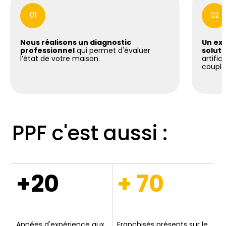
01
02
Nous réalisons un diagnostic
Un exp
professionnel
qui permet d'évaluer
soluti
l’état de votre maison.
artific
coupla
PPF c'est aussi :
+20
+ 70
Années d'expérience aux
Franchisés présents sur le