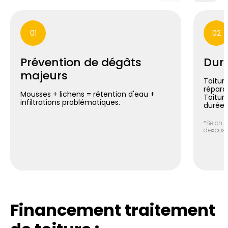
01
02
Prévention de dégâts
Duré
majeurs
Toiture
répara
Mousses + lichens = rétention d'eau +
Toitur
infiltrations problématiques.
durée*
*Selon n
d'exposit
Financement traitement