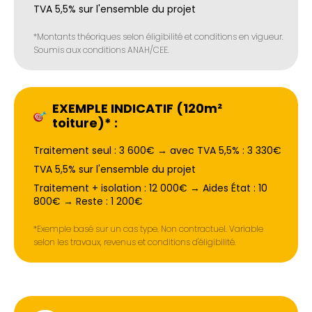
TVA 5,5% sur l'ensemble du projet
*Montants théoriques selon éligibilité et conditions en vigueur.
Soumis aux conditions ANAH/CEE.
EXEMPLE INDICATIF (120m²
toiture)* :
Traitement seul : 3 600€ → avec TVA 5,5% : 3 330€
TVA 5,5% sur l'ensemble du projet
Traitement + isolation : 12 000€ → Aides État : 10
800€ → Reste : 1 200€
*Exemple basé sur un cas type. Non contractuel. Variable
selon les travaux, revenus et conditions d'éligibilité.