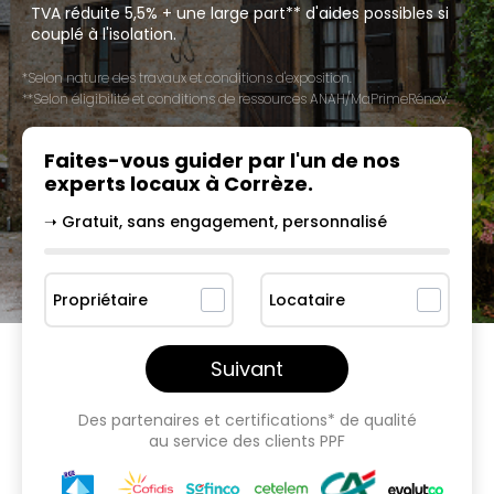
TVA réduite 5,5% + une large part** d'aides possibles si
couplé à l'isolation.
*Selon nature des travaux et conditions d'exposition.
**Selon éligibilité et conditions de ressources ANAH/MaPrimeRénov'.
Faites-vous guider par l'un
de nos
experts locaux à
Corrèze
.
➝ Gratuit, sans engagement, personnalisé
Propriétaire
Locataire
Suivant
Des partenaires et certifications* de qualité
au service des clients PPF