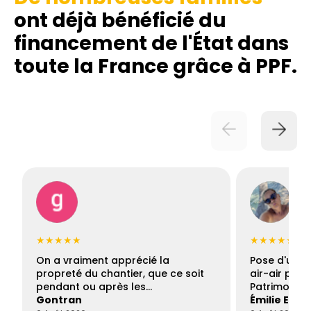
ont déjà bénéficié du
financement de l'État dans
toute la France grâce à PPF.
★★★★★
★★★★★
On a vraiment apprécié la
Pose d'une c
propreté du chantier, que ce soit
air-air par 
pendant ou après les…
Patrimoine 
Gontran
Émilie Este