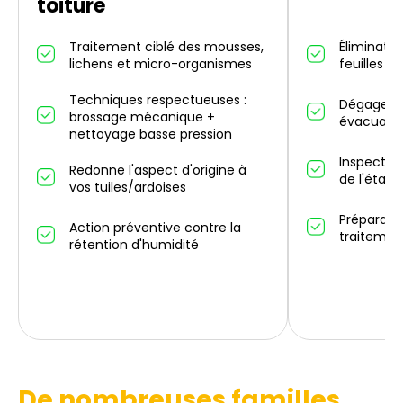
toiture
Traitement ciblé des mousses,
Éliminatio
lichens et micro-organismes
feuilles m
Techniques respectueuses :
Dégagemen
brossage mécanique +
évacuatio
nettoyage basse pression
Inspectio
Redonne l'aspect d'origine à
de l'état 
vos tuiles/ardoises
Préparati
Action préventive contre la
traitemen
rétention d'humidité
De nombreuses familles