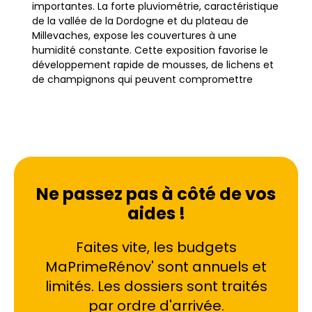
importantes. La forte pluviométrie, caractéristique
de la vallée de la Dordogne et du plateau de
Millevaches, expose les couvertures à une
humidité constante. Cette exposition favorise le
développement rapide de mousses, de lichens et
de champignons qui peuvent compromettre
l'étanchéité des toits.
Dans des villes comme Tulle centre, Ussel ou
encore Brive centre, les propriétaires constatent
souvent une dégradation accélérée de leurs
matériaux de couverture. Le traitement de toiture
Ne passez pas à côté de vos
devient alors une nécessité technique et non plus
aides !
un simple choix esthétique. Ignorer ces signes
avant-coureurs peut entraîner des infiltrations
d'eau sournoises, endommageant l'isolation et la
Faites vite, les budgets
structure même du bâtiment. Agir
MaPrimeRénov' sont annuels et
préventivement permet de sécuriser le
limités. Les dossiers sont traités
patrimoine immobilier contre les aléas d'un
environnement parfois hostile.
par ordre d'arrivée.