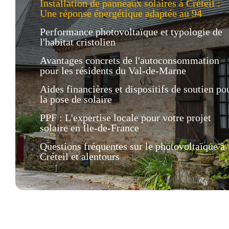
Installation de panneaux solaires à Créteil :
Une réponse énergétique adaptée au 94
Performance photovoltaïque et typologie de
l'habitat cristolien
Avantages concrets de l'autoconsommation
pour les résidents du Val-de-Marne
Aides financières et dispositifs de soutien po
la pose de solaire
PPF : L'expertise locale pour votre projet
solaire en Île-de-France
Questions fréquentes sur le photovoltaïque à
Créteil et alentours