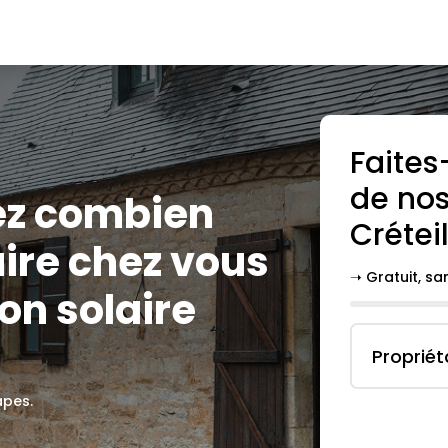
Faites
de nos
ez combien
Crétei
ire chez vous
➝ Gratuit, s
on solaire
Propriét
apes.