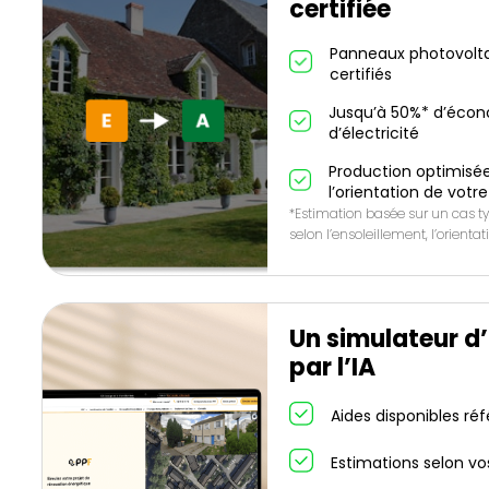
certifiée
Panneaux photovolta
certifiés
Jusqu’à 50%* d’écon
d’électricité
Production optimisée
l’orientation de votre
*Estimation basée sur un cas ty
selon l’ensoleillement, l’orienta
Un simulateur d
par l’IA
Aides disponibles ré
Estimations selon vo