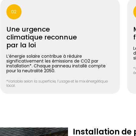
02
Une urgence
climatique reconnue
par la loi
L
d
L’énergie solaire contribue à réduire
s
significativement les émissions de CO2 par
installation*. Chaque panneau installé compte
*
pour la neutralité 2050.
é
*Variable selon la superficie, l’usage et le mix énergétique
local.
Installation de 