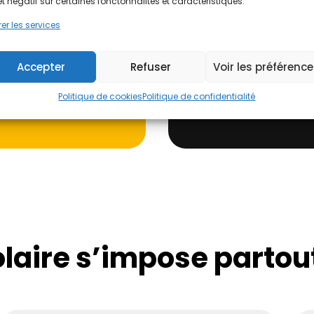
et négatif sur certaines fonctonnalités et caractéristiques.
Intelligence
er les services
➝ Gratuit, sans engagem
Accepter
Refuser
Voir les préférenc
Politique de cookies
Politique de confidentialité
J'évalue !
olaire s’impose partout