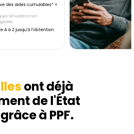
ive des aides cumulables* +
iques. Simulations non
gibilité.
 à Z jusqu’à l’obtention
lles
ont déjà
ment de l'État
 grâce à PPF.