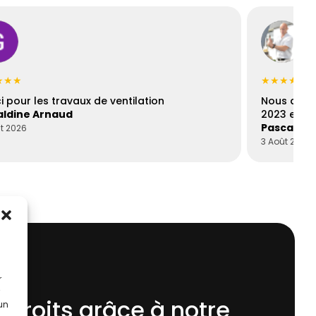
★★★
★★★★★
i pour les travaux de ventilation
Nous avon
ldine Arnaud
2023 et no
Pascal Pé
t 2026
3 Août 2026
r
 droits grâce à notre
 un