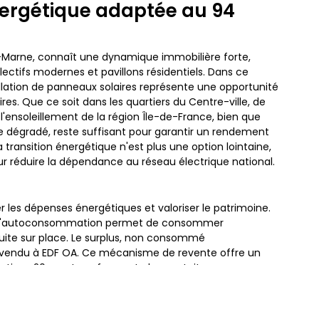
ergétique adaptée au 94
e-Marne, connaît une dynamique immobilière forte,
lectifs modernes et pavillons résidentiels. Dans ce
allation de panneaux solaires représente une opportunité
ires. Que ce soit dans les quartiers du Centre-ville, de
l'ensoleillement de la région Île-de-France, bien que
 dégradé, reste suffisant pour garantir un rendement
 transition énergétique n'est plus une option lointaine,
r réduire la dépendance au réseau électrique national.
ser les dépenses énergétiques et valoriser le patrimoine.
il, l'autoconsommation permet de consommer
duite sur place. Le surplus, non consommé
evendu à EDF OA. Ce mécanisme de revente offre un
ti sur 20 ans, transformant chaque toiture en une
 C'est une solution particulièrement pertinente face à la
églementés de l'électricité.