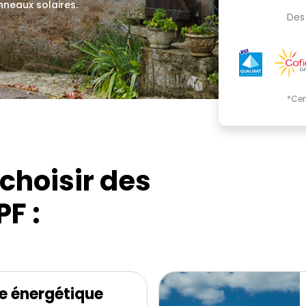
nneaux solaires.
Des 
.
*Cer
choisir des
F :
e énergétique