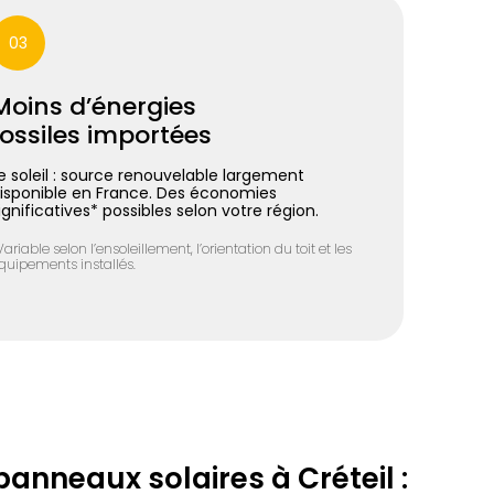
03
Moins d’énergies
fossiles importées
e soleil : source renouvelable largement
isponible en France. Des économies
ignificatives* possibles selon votre région.
Variable selon l’ensoleillement, l’orientation du toit et les
quipements installés.
panneaux solaires à Créteil :