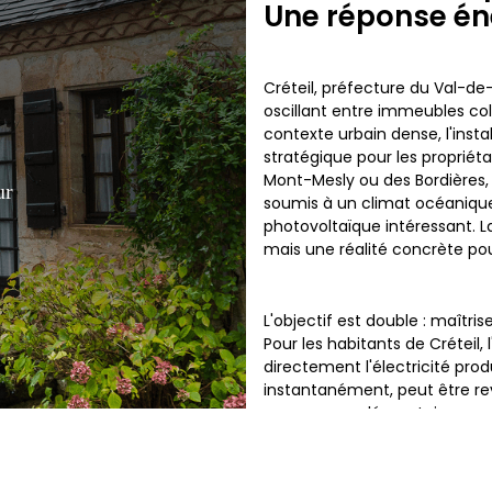
Une réponse én
Créteil, préfecture du Val-d
oscillant entre immeubles col
contexte urbain dense, l'inst
stratégique pour les propriéta
Mont-Mesly ou des Bordières, 
ur
soumis à un climat océanique
photovoltaïque intéressant. La
mais une réalité concrète pou
L'objectif est double : maîtri
Pour les habitants de Créte
directement l'électricité pro
instantanément, peut être r
revenu complémentaire garan
micro-centrale de production.
hausse constante des tarifs r