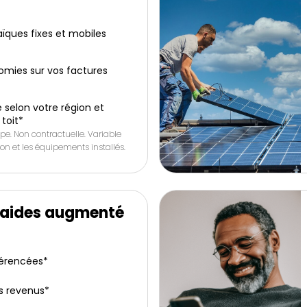
ïques fixes et mobiles
omies sur vos factures
 selon votre région et
 toit*
pe. Non contractuelle. Variable
tion et les équipements installés.
’aides augmenté
férencées*
s revenus*