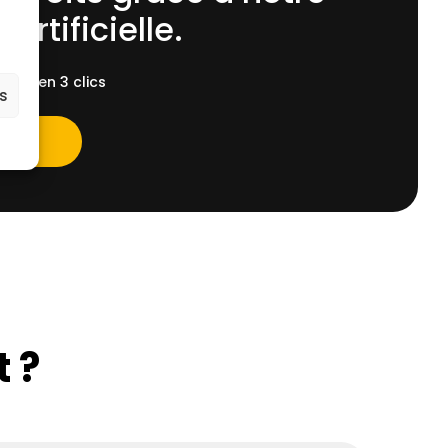
 Artificielle.
ent, en 3 clics
es
 ?