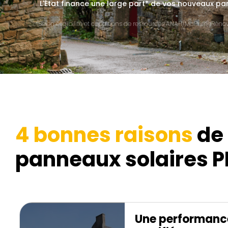
L'État finance une large part* de vos nouveaux pa
*Selon éligibilité et conditions de ressources ANAH/MaPrimeRénov'
4 bonnes raisons
de 
panneaux solaires PP
Une performanc