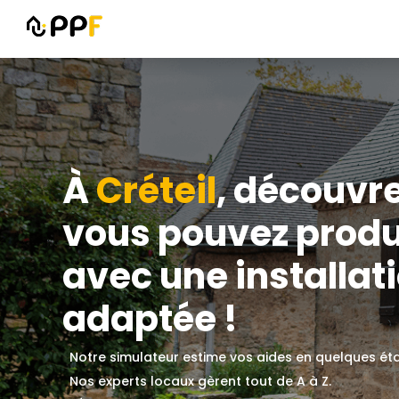
À
Créteil
, découvr
vous pouvez produ
avec une installati
adaptée !
Notre simulateur estime vos aides en quelques ét
Nos experts locaux gèrent tout de A à Z.