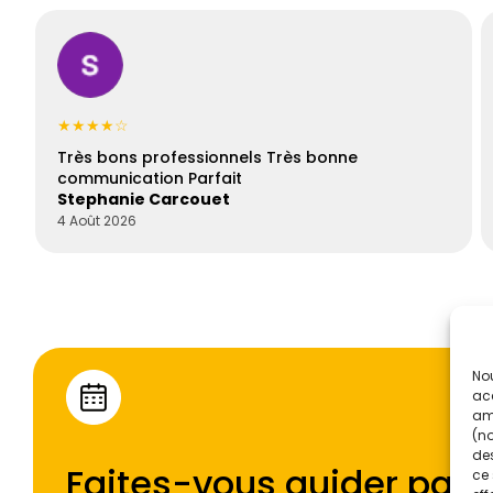
★★★★☆
Très bons professionnels Très bonne
communication Parfait
Stephanie Carcouet
4 Août 2026
Nou
acc
amé
(no
des
Faites-vous guider par l
ce 