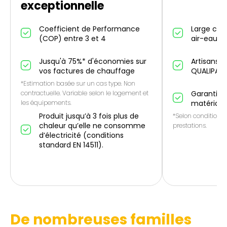
exceptionnelle
Coefficient de Performance
Large cho
(COP) entre 3 et 4
air-eau et
Jusqu'à 75%* d'économies sur
Artisans p
vos factures de chauffage
QUALIPAC
*Estimation basée sur un cas type. Non
contractuelle. Variable selon le logement et
Garantie 1
les équipements.
matériau
Produit jusqu’à 3 fois plus de
*Selon conditions 
chaleur qu’elle ne consomme
prestations.
d’électricité (conditions
standard EN 14511).
De nombreuses familles