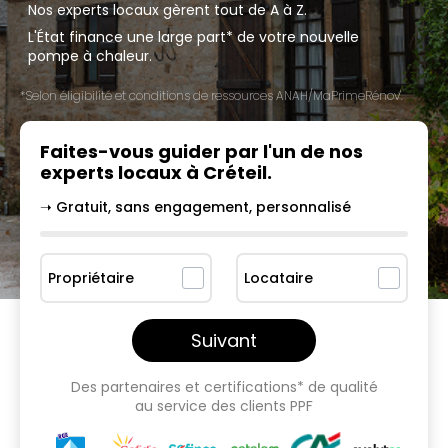
Nos experts locaux gèrent tout de A à Z.
L'État finance une large part* de votre nouvelle
pompe à chaleur.
*Selon éligibilité et conditions de ressources ANAH/MaPrimeRénov'.
Faites-vous guider par l'un
de nos
experts locaux à
Créteil
.
➝ Gratuit, sans engagement, personnalisé
Propriétaire
Locataire
Suivant
Des partenaires et certifications* de qualité
au service des clients PPF