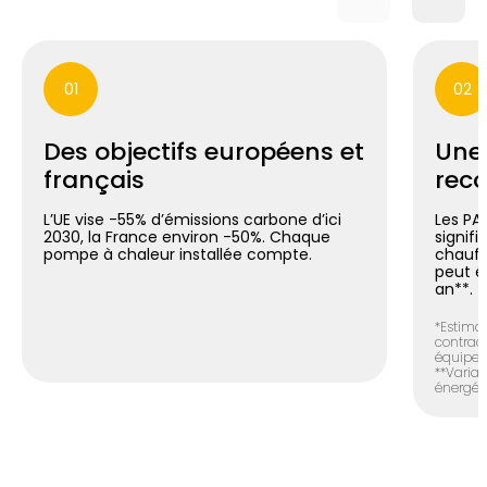
01
02
Des objectifs européens et
Une
français
reco
L’UE vise -55% d’émissions carbone d’ici
Les PA
2030, la France environ -50%. Chaque
signif
pompe à chaleur installée compte.
chauff
peut é
an**.
*Estimat
contract
équipem
**Variab
énergéti