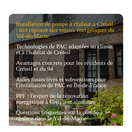
Installation de pompe à chaleur à Créteil
: une réponse aux enjeux énergétiques du
Val-de-Marne
Technologies de PAC adaptées au climat
et à l'habitat de Créteil
Avantages concrets pour les résidents de
Créteil et du 94
Aides financières et subventions pour
l'installation de PAC en Île-de-France
PPF : l'expert de la rénovation
énergétique à Créteil et alentours
Questions fréquentes sur la pompe à
chaleur dans le Val-de-Marne