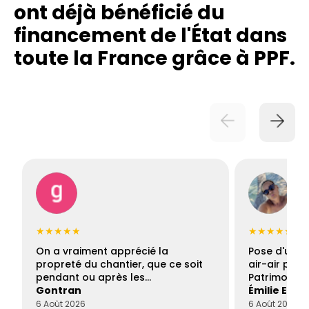
ont déjà bénéficié du
financement de l'État dans
toute la France grâce à PPF.
★★★★★
★★★★★
On a vraiment apprécié la
Pose d'une c
propreté du chantier, que ce soit
air-air par 
pendant ou après les…
Patrimoine 
Gontran
Émilie Este
6 Août 2026
6 Août 2026