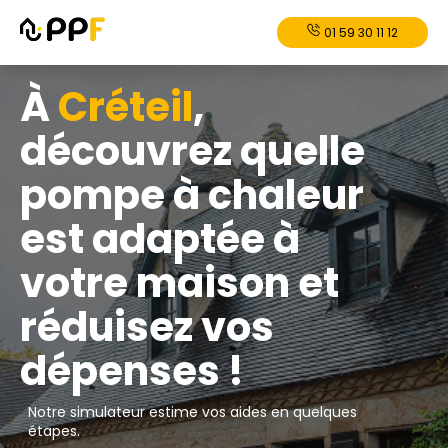
01 59 30 11 12
À
Créteil
,
découvrez quelle
pompe à chaleur
est adaptée à
votre maison et
réduisez vos
dépenses !
Notre simulateur estime vos aides en quelques
étapes.