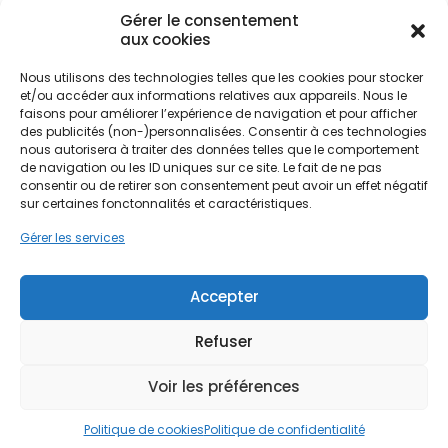
les logements franciliens tout en réduisant
Gérer le consentement
l'empreinte carbone.
aux cookies
Nous utilisons des technologies telles que les cookies pour stocker
L'habitat créteilois est diversifié, allant des grands
et/ou accéder aux informations relatives aux appareils. Nous le
Ne passez pas à côté de vos
ensembles aux maisons individuelles situées près
faisons pour améliorer l’expérience de navigation et pour afficher
du lac. Cette variété architecturale nécessite une
aides !
des publicités (non-)personnalisées. Consentir à ces technologies
nous autorisera à traiter des données telles que le comportement
approche sur mesure pour l'installation de
de navigation ou les ID uniques sur ce site. Le fait de ne pas
chauffage PAC. Le climat océanique dégradé de
Faites vite, les budgets
consentir ou de retirer son consentement peut avoir un effet négatif
la région Île-de-France, caractérisé par des hivers
sur certaines fonctonnalités et caractéristiques.
MaPrimeRénov' sont annuels et
relativement doux mais humides et des étés
parfois chauds, est particulièrement propice au
limités. Les dossiers sont traités
Gérer les services
fonctionnement des pompes à chaleur. Opter
par ordre d'arrivée.
pour ce système à Créteil, c'est choisir une
Accepter
technologie adaptée aux spécificités locales,
Contactez-nous maintenant
capable de fournir un confort thermique optimal
pour maximiser vos aides !
toute l'année, du quartier des Bordières à celui de
Refuser
Chenevier.
Je prends rdv !
Voir les préférences
Politique de cookies
Politique de confidentialité