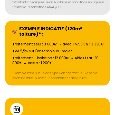
*Montants théoriques selon éligibilité et conditions en vigueur.
Soumis aux conditions ANAH/CEE.
EXEMPLE INDICATIF (120m²
toiture)* :
Traitement seul : 3 600€ → avec TVA 5,5% : 3 330€
TVA 5,5% sur l'ensemble du projet
Traitement + isolation : 12 000€ → Aides État : 10
800€ → Reste : 1 200€
*Exemple basé sur un cas type. Non contractuel. Variable
selon les travaux, revenus et conditions d'éligibilité.