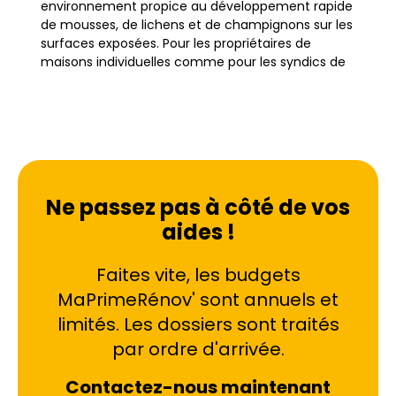
environnement propice au développement rapide
de mousses, de lichens et de champignons sur les
surfaces exposées. Pour les propriétaires de
maisons individuelles comme pour les syndics de
copropriété gérant des résidences entières, le
traitement de toiture devient une nécessité
technique et esthétique majeure.
Que ce soit dans le quartier du Centre-ville, à
Mont-Mesly ou dans le secteur des Bordières, les
Ne passez pas à côté de vos
toitures subissent les assauts des intempéries
aides !
toute l'année. Une couverture négligée peut
rapidement devenir poreuse, laissant l'eau
s'infiltrer et menaçant l'intégrité structurelle de la
Faites vite, les budgets
charpente. Le nettoyage toit régulier n'est donc
MaPrimeRénov' sont annuels et
pas une simple question de cosmétique, mais un
limités. Les dossiers sont traités
impératif de préservation du patrimoine
immobilier. Dans un marché immobilier tendu
par ordre d'arrivée.
comme celui de Créteil, maintenir l'état de sa
toiture est crucial pour conserver la valeur de son
Contactez-nous maintenant