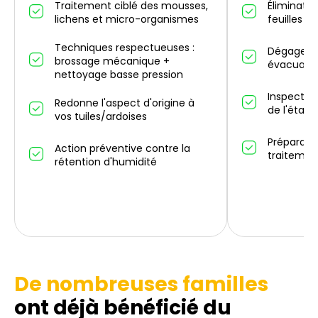
Traitement ciblé des mousses,
Éliminatio
lichens et micro-organismes
feuilles m
Techniques respectueuses :
Dégagemen
brossage mécanique +
évacuatio
nettoyage basse pression
Inspectio
Redonne l'aspect d'origine à
de l'état 
vos tuiles/ardoises
Préparati
Action préventive contre la
traitemen
rétention d'humidité
De nombreuses familles
ont déjà bénéficié du