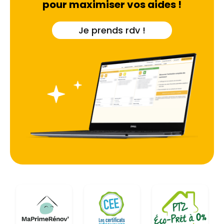
bien face à la concurrence des villes limitrophes
pour maximiser vos aides !
telles que Saint-Maur-des-Fossés ou Valenton.
Je prends rdv !