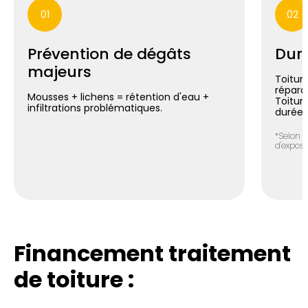
01
02
Prévention de dégâts
Duré
majeurs
Toiture
répara
Mousses + lichens = rétention d'eau +
Toitur
infiltrations problématiques.
durée*
*Selon n
d'exposit
Financement traitement
de toiture :