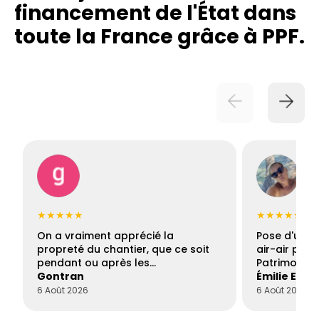
financement de l'État dans
toute la France grâce à PPF.
★★★★★
★★★★★
On a vraiment apprécié la
Pose d'une c
propreté du chantier, que ce soit
air-air par 
pendant ou après les…
Patrimoine 
Gontran
Émilie Este
6 Août 2026
6 Août 2026