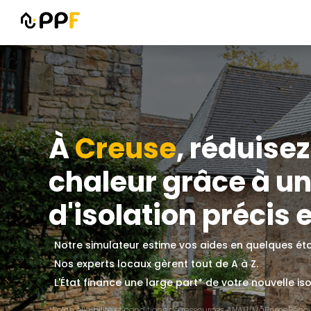
À
Creuse
, réduise
chaleur grâce à un
d'isolation précis e
Notre simulateur estime vos aides en quelques ét
Nos experts locaux gèrent tout de A à Z.
L'État finance une large part* de votre nouvelle iso
*Selon éligibilité et conditions de ressources ANAH/MaPrimeRénov'