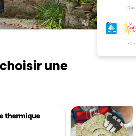
Des 
*Cer
choisir une
e thermique