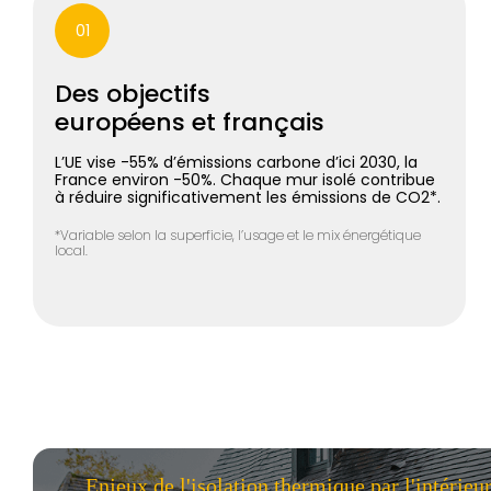
01
Des objectifs
européens et français
L’UE vise -55% d’émissions carbone d’ici 2030, la
France environ -50%. Chaque mur isolé contribue
à réduire significativement les émissions de CO2*.
*Variable selon la superficie, l’usage et le mix énergétique
local.
Enjeux de l'isolation thermique par l'intérieu