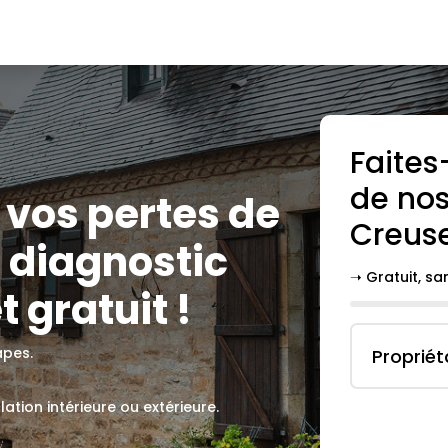
Faites
de nos
z vos pertes de
Creus
 diagnostic
➝ Gratuit, s
t gratuit !
apes.
Propriét
lation intérieure ou extérieure.
.