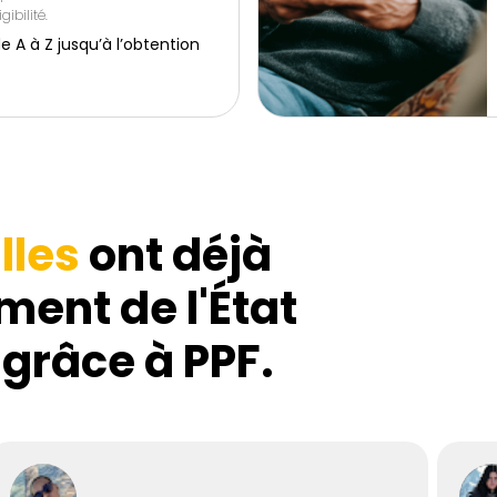
gibilité.
 à Z jusqu’à l’obtention
lles
ont déjà
ment de l'État
 grâce à PPF.