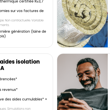
e thermique certifiée R≥3,7
omies sur vos factures de
pe. Non contractuelle. Variable
ements.
rnière génération (laine de
ois)
aides isolation
IA
férencées*
s revenus*
ive des aides cumulables* +
iques. Simulations non