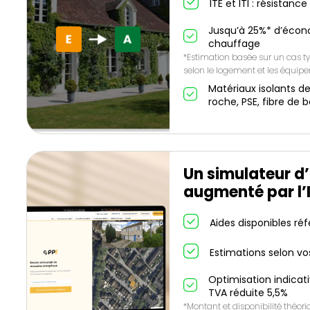
ITE et ITI : résistanc
Jusqu’à 25%* d’écon
chauffage
*Estimation basée sur un cas ty
selon le logement et les équip
Matériaux isolants de
roche, PSE, fibre de b
Un simulateur d’
augmenté par l’
Aides disponibles ré
Estimations selon vo
Optimisation indicat
TVA réduite 5,5%
*Montant et disponibilité théor