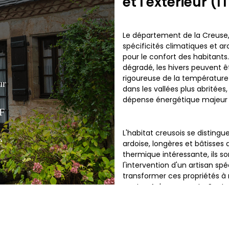
et l'extérieur (
Le département de la Creuse, 
spécificités climatiques et ar
pour le confort des habitant
dégradé, les hivers peuvent êt
rigoureuse de la température 
ur
dans les vallées plus abritées
dépense énergétique majeur p
PF
L'habitat creusois se distingu
e
ardoise, longères et bâtisses 
thermique intéressante, ils s
l'intervention d'un artisan sp
transformer ces propriétés 
centre, Aubusson ou La Sout
énergie, sans dénaturer leur 