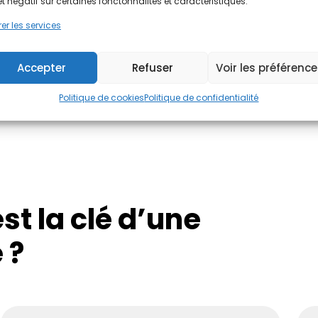
et négatif sur certaines fonctonnalités et caractéristiques.
➝ Gratuit, sans engagem
er les services
J'évalue !
Accepter
Refuser
Voir les préférenc
Politique de cookies
Politique de confidentialité
st la clé d’une
 ?