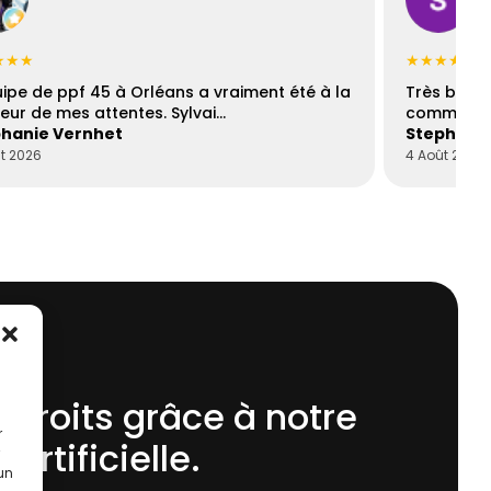
★★★
★★★★☆
uipe de ppf 45 à Orléans a vraiment été à la
Très bons
eur de mes attentes. Sylvai…
communica
hanie Vernhet
Stephani
t 2026
4 Août 2026
 droits grâce à notre
r
 Artificielle.
 un