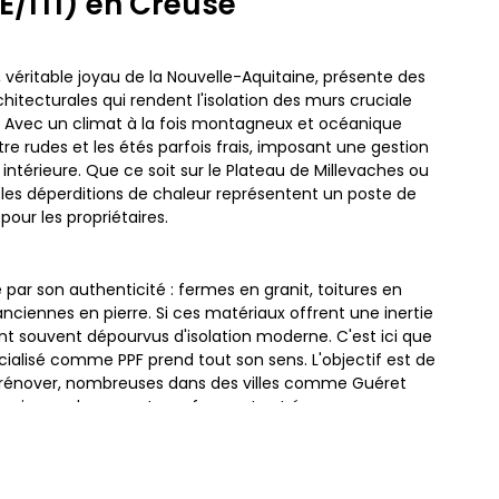
ITE/ITI) en Creuse
véritable joyau de la Nouvelle-Aquitaine, présente des
chitecturales qui rendent l'isolation des murs cruciale
s. Avec un climat à la fois montagneux et océanique
re rudes et les étés parfois frais, imposant une gestion
intérieure. Que ce soit sur le Plateau de Millevaches ou
, les déperditions de chaleur représentent un poste de
our les propriétaires.
e par son authenticité : fermes en granit, toitures en
anciennes en pierre. Si ces matériaux offrent une inertie
ont souvent dépourvus d'isolation moderne. C'est ici que
écialisé comme PPF prend tout son sens. L'objectif est de
à rénover, nombreuses dans des villes comme Guéret
erraine, en logements performants et économes en
charme architectural.