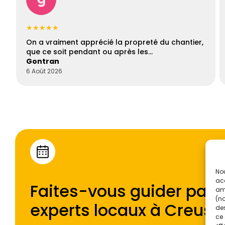
★★★★★
On a vraiment apprécié la propreté du chantier,
que ce soit pendant ou après les…
Gontran
6 Août 2026
Nou
acc
Faites-vous guider par l
amé
(no
experts locaux à
Creuse
des
ce 