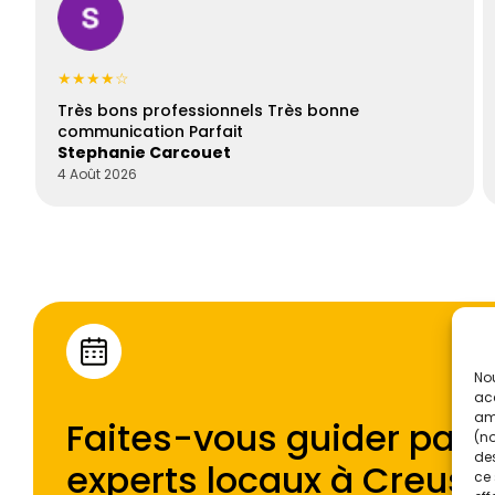
★★★★☆
Très bons professionnels Très bonne
communication Parfait
Stephanie Carcouet
4 Août 2026
Nou
acc
amé
Faites-vous guider par l
(no
des
experts locaux à
Creuse
ce 