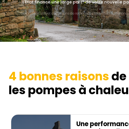
L'État finance une large part* de votre nouvelle p
*Selon éligibilité et conditions de ressources ANAH/MaPrimeRénov'
4 bonnes raisons
de 
les pompes à chaleur
Une performanc