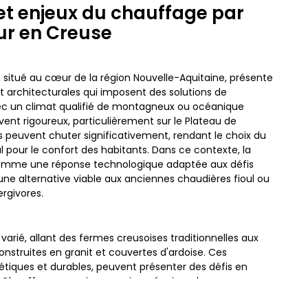
et enjeux du chauffage par
r en Creuse
 situé au cœur de la région Nouvelle-Aquitaine, présente
et architecturales qui imposent des solutions de
c un climat qualifié de montagneux ou océanique
vent rigoureux, particulièrement sur le Plateau de
 peuvent chuter significativement, rendant le choix du
pour le confort des habitants. Dans ce contexte, la
omme une réponse technologique adaptée aux défis
une alternative viable aux anciennes chaudières fioul ou
ergivores.
t varié, allant des fermes creusoises traditionnelles aux
nstruites en granit et couvertes d'ardoise. Ces
étiques et durables, peuvent présenter des défis en
. Chauffer une maison en pierre épaisse dans une zone
 demande une puissance calorifique stable et