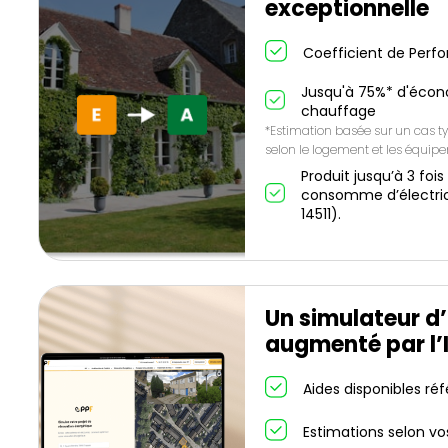
exceptionnelle
Coefficient de Perf
Jusqu'à 75%* d'écon
chauffage
*Estimation basée sur un cas ty
selon le logement et les équip
Produit jusqu’à 3 fois
consomme d’électric
14511).
Un simulateur d
augmenté par l’
Aides disponibles ré
Estimations selon vo