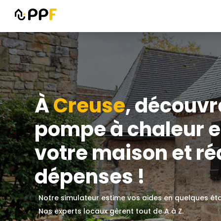
À
Creuse
, découvr
pompe à chaleur e
votre maison et ré
dépenses !
Notre simulateur estime vos aides en quelques ét
Nos experts locaux gèrent tout de A à Z.