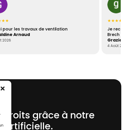
★★★
★★★★★
i pour les travaux de ventilation
Je recomm
ldine Arnaud
Brech est 
Graziella
t 2026
4 Août 2026
 droits grâce à notre
r
 Artificielle.
 un