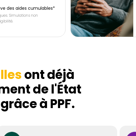
ive des aides cumulables*
iques. Simulations non
gibilité.
lles
ont déjà
ment de l'État
 grâce à PPF.