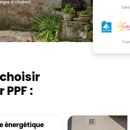
ompe à chaleur.
Des 
.
*Cer
choisir
 PPF :
e énergétique