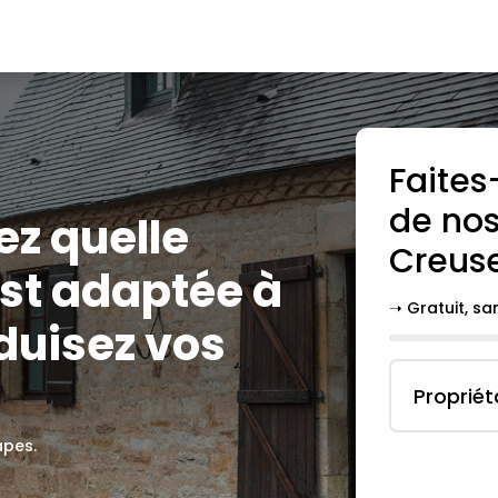
Faites
de nos
ez quelle
Creus
st adaptée à
➝ Gratuit, s
duisez vos
Propriét
apes.