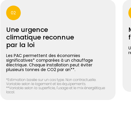
02
Une urgence
climatique reconnue
par la loi
U
r
Les PAC permettent des économies
significatives* comparées à un chauffage
électrique. Chaque installation peut éviter
plusieurs tonnes de CO2 par an**.
*Estimation basée sur un cas type. Non contractuelle.
Variable selon le logement et les équipements.
**Variable selon la superficie, l'usage et le mix énergétique
local.