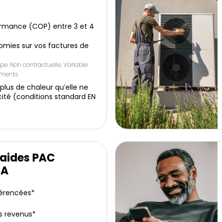
ormance (COP) entre 3 et 4
omies sur vos factures de
pe. Non contractuelle. Variable
ements.
 plus de chaleur qu’elle ne
ité (conditions standard EN
’aides PAC
IA
férencées*
s revenus*