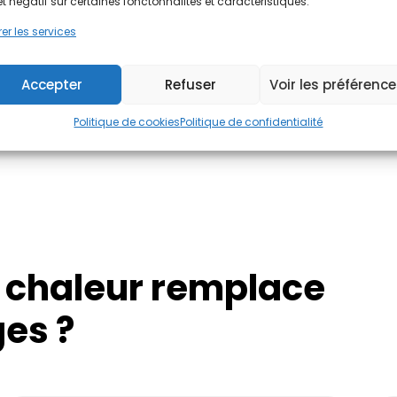
et négatif sur certaines fonctonnalités et caractéristiques.
er les services
➝ Gratuit, sans engagem
Accepter
Refuser
Voir les préférenc
J'évalue !
Politique de cookies
Politique de confidentialité
 chaleur remplace
ges ?