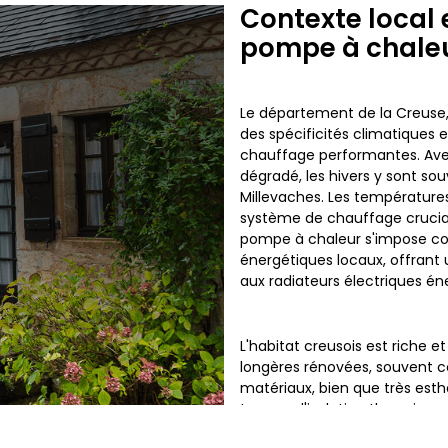
Contexte local 
pompe à chaleu
Le département de la Creuse,
des spécificités climatiques 
chauffage performantes. Ave
dégradé, les hivers y sont sou
Millevaches. Les températures
système de chauffage crucial 
pompe à chaleur s'impose c
énergétiques locaux, offrant 
aux radiateurs électriques én
L'habitat creusois est riche e
longères rénovées, souvent co
matériaux, bien que très esth
termes d'isolation thermique
peu peuplée comme la Creuse