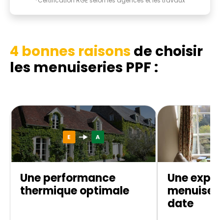
*Certification RGE selon les agences et les travaux
4 bonnes raisons
de choisir
les menuiseries PPF :
Une performance
Une exper
thermique optimale
menuiseri
date