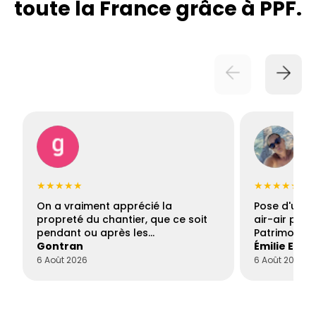
toute la France grâce à PPF.
★★★★★
★★★★★
On a vraiment apprécié la
Pose d'une c
propreté du chantier, que ce soit
air-air par 
pendant ou après les…
Patrimoine 
Gontran
Émilie Este
6 Août 2026
6 Août 2026