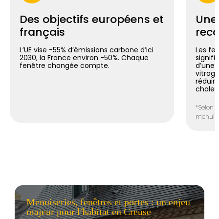
Des objectifs européens et
Une
français
reco
L’UE vise -55% d’émissions carbone d’ici
Les fe
2030, la France environ -50%. Chaque
signif
fenêtre changée compte.
d’une 
vitrag
réduir
chaleu
*Selon l
menuiser
Menuiseries, fenêtres et portes : un enjeu
majeur pour l'habitat en Creuse