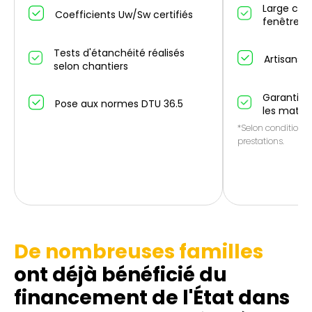
Large cho
Coefficients Uw/Sw certifiés
fenêtres/
Tests d'étanchéité réalisés
Artisans p
selon chantiers
Garantie 1
Pose aux normes DTU 36.5
les matér
*Selon conditions 
prestations.
De nombreuses familles
ont déjà bénéficié du
financement de l'État dans