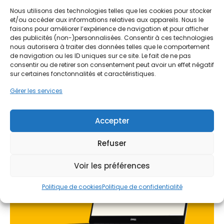
aides !
menuiseries, souvent en simple vitrage ou en bois
Nous utilisons des technologies telles que les cookies pour stocker
et/ou accéder aux informations relatives aux appareils. Nous le
usé par le temps, laissent passer l'air froid et
Faites vite, les budgets
faisons pour améliorer l’expérience de navigation et pour afficher
l'humidité, augmentant considérablement la
MaPrimeRénov' sont annuels et
des publicités (non-)personnalisées. Consentir à ces technologies
facture de chauffage. Intervenir sur ces points
nous autorisera à traiter des données telles que le comportement
limités. Les dossiers sont traités
faibles permet non seulement de réduire les
de navigation ou les ID uniques sur ce site. Le fait de ne pas
pertes de chaleur, mais aussi de valoriser
par ordre d'arrivée.
consentir ou de retirer son consentement peut avoir un effet négatif
l'esthétique de la maison, qu'il s'agisse d'une
sur certaines fonctonnalités et caractéristiques.
rénovation complète ou d'un rafraîchissement
Contactez-nous maintenant
Gérer les services
ciblé dans des villes comme La Souterraine ou
pour maximiser vos aides !
Dun-le-Palestel.
Accepter
Je prends rdv !
Refuser
Voir les préférences
Politique de cookies
Politique de confidentialité