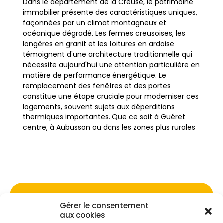
Dans le département de la Creuse, le patrimoine
immobilier présente des caractéristiques uniques,
façonnées par un climat montagneux et
océanique dégradé. Les fermes creusoises, les
longères en granit et les toitures en ardoise
témoignent d'une architecture traditionnelle qui
nécessite aujourd'hui une attention particulière en
matière de performance énergétique. Le
remplacement des fenêtres et des portes
constitue une étape cruciale pour moderniser ces
logements, souvent sujets aux déperditions
thermiques importantes. Que ce soit à Guéret
centre, à Aubusson ou dans les zones plus rurales
comme Bourganeuf, l'isolation des menuiseries
devient une priorité pour les propriétaires
souhaitant améliorer leur confort de vie.
La spécificité du climat local, marqué par des
hivers rigoureux sur le Plateau de Millevaches et
Gérer le consentement
Ne passez pas à côté de vos
des vents fréquents, impose des exigences
aux cookies
strictes en termes d'étanchéité. Les anciennes