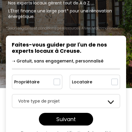
Nos experts locaux gèrent tout de A à Z.
L'État finance une large part* pour une rénovation
énergétique.
*Selon éligibilité et conditions de ressources ANAH/MaPrimeRénov'.
Faites-vous guider par l'un
de nos
experts locaux à
Creuse
.
➝ Gratuit, sans engagement, personnalisé
Propriétaire
Locataire
Votre type de projet
Suivant