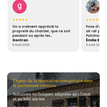
★★★★★
★★★★★
On a vraiment apprécié la
Pose d'une c
propreté du chantier, que ce soit
air-air par 
pendant ou après les…
Patrimoine 
Gontran
Émilie Este
6 Août 2026
6 Août 2026
Enjeux de la rénovation énergétique dans
le patrimoine creusois
Solutions techniques adaptées au climat
et au bâti ancien