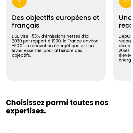
01
02
Des objectifs européens et
Une
français
reco
L’UE vise -55% d’émissions nettes d’ici
Depuis 
2030 par rapport à 1990, la France environ
reconn
-50%. La rénovation énergétique est un
climat
levier essentiel pour atteindre ces
2050. C
objectifs.
élevée
énergé
Choisissez parmi toutes
nos
expertises.