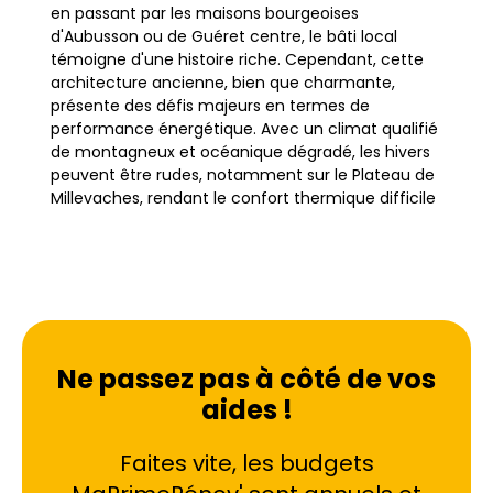
en passant par les maisons bourgeoises
d'Aubusson ou de Guéret centre, le bâti local
témoigne d'une histoire riche. Cependant, cette
architecture ancienne, bien que charmante,
présente des défis majeurs en termes de
performance énergétique. Avec un climat qualifié
de montagneux et océanique dégradé, les hivers
peuvent être rudes, notamment sur le Plateau de
Millevaches, rendant le confort thermique difficile
à atteindre sans travaux d'envergure.
La rénovation énergétique à Creuse devient donc
une priorité absolue pour les propriétaires
souhaitant maîtriser leur budget et améliorer leur
cadre de vie. De nombreuses propriétés dans ce
Ne passez pas à côté de vos
zona peu peuplé sont classées comme passoires
aides !
thermiques, affichant des étiquettes DPE de
classe F ou G. Ces logements, souvent mal isolés
et équipés de systèmes de chauffage obsolètes,
Faites vite, les budgets
entraînent des déperditions de chaleur