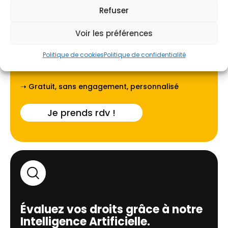
Refuser
Voir les préférences
Faites-vous guider par l'un de
Politique de cookies
Politique de confidentialité
nos experts locaux à
Creuse
.
➝ Gratuit, sans engagement, personnalisé
Je prends rdv !
Évaluez vos droits grâce à notre
Intelligence Artificielle.