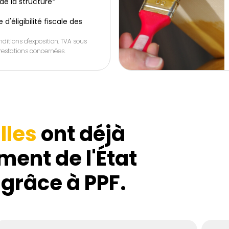
de la structure*
d'éligibilité fiscale des
ditions d'exposition. TVA sous
 prestations concernées.
lles
ont déjà
ment de l'État
 grâce à PPF.