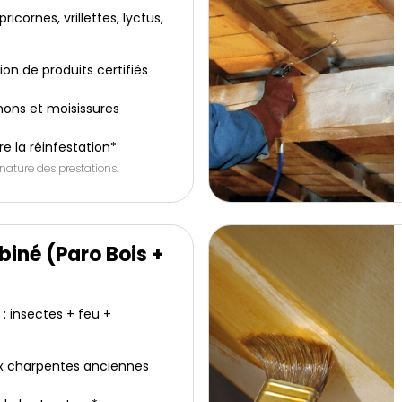
ricornes, vrillettes, lyctus,
tion de produits certifiés
ons et moisissures
e la réinfestation*
 nature des prestations.
iné (Paro Bois +
: insectes + feu +
x charpentes anciennes