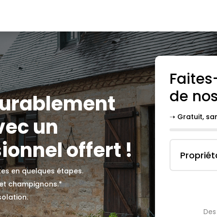
Faites
de nos
 durablement
➝ Gratuit, s
vec un
onnel offert !
Propriét
ites en quelques étapes.
 et champignons.*
solation.
Des 