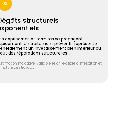
03
Dégâts structurels
exponentiels
es capricornes et termites se propagent
apidement. Un traitement préventif représente
énéralement un investissement bien inférieur au
oût des réparations structurelles*.
Estimation indicative. Variable selon le degré d’infestation et
a nature des travaux.