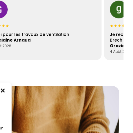
★★★
★★★★★
i pour les travaux de ventilation
Je recomm
ldine Arnaud
Brech est 
Graziella
t 2026
4 Août 2026
r
 un