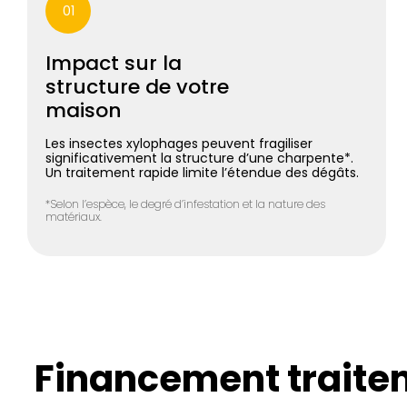
01
Impact sur la
structure de votre
maison
Les insectes xylophages peuvent fragiliser
significativement la structure d’une charpente*.
Un traitement rapide limite l’étendue des dégâts.
*Selon l’espèce, le degré d’infestation et la nature des
matériaux.
Financement traite