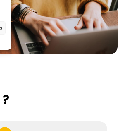
es
 ?