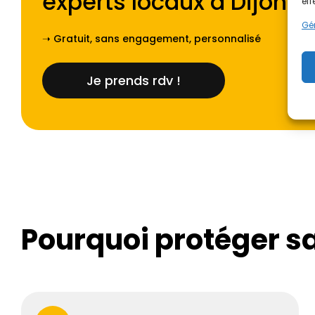
experts locaux à
Dijon
.
eff
Gér
➝ Gratuit, sans engagement, personnalisé
Je prends rdv !
Pourquoi protéger sa