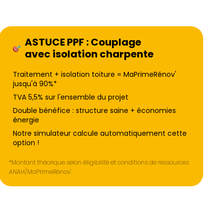
ASTUCE PPF : Couplage
avec isolation charpente
Traitement + isolation toiture = MaPrimeRénov'
jusqu'à 90%*
TVA 5,5% sur l'ensemble du projet
Double bénéfice : structure saine + économies
énergie
Notre simulateur calcule automatiquement cette
option !
*Montant théorique selon éligibilité et conditions de ressources
ANAH/MaPrimeRénov'.