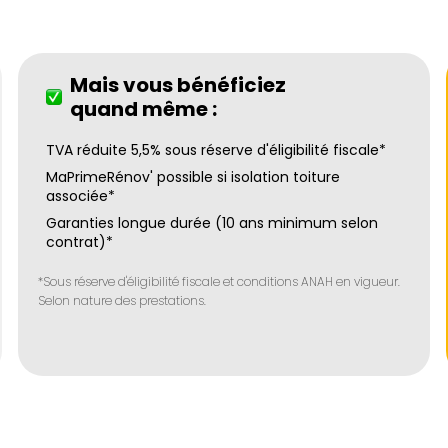
Mais vous bénéficiez
quand même :
TVA réduite 5,5% sous réserve d'éligibilité fiscale*
MaPrimeRénov' possible si isolation toiture
associée*
Garanties longue durée (10 ans minimum selon
contrat)*
*Sous réserve d'éligibilité fiscale et conditions ANAH en vigueur.
Selon nature des prestations.