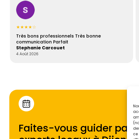
★★★★☆
Très bons professionnels Très bonne
communication Parfait
Stephanie Carcouet
4 Août 2026
Nou
acc
amé
(no
Faites-vous guider par l
des
ce 