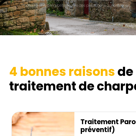
**Sous réserve d'éligibilité fiscale des prestations concernées.
4 bonnes raisons
de 
traitement de charpe
Traitement Paro 
préventif)