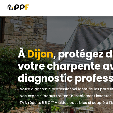
À
Dijon
, protégez
votre charpente a
diagnostic professi
Notre diagnostic professionnel identifie les paras
Nos experts locaux traitent durablement insectes
TVA réduite 5,5%** + aides possibles si couplé à l'i
*Selon nature des travaux et conditions d'exposition.