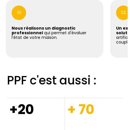
01
02
Nous réalisons un diagnostic
Un exp
professionnel
qui permet d'évaluer
soluti
l’état de votre maison.
artific
coupla
PPF c'est aussi :
+20
+ 70