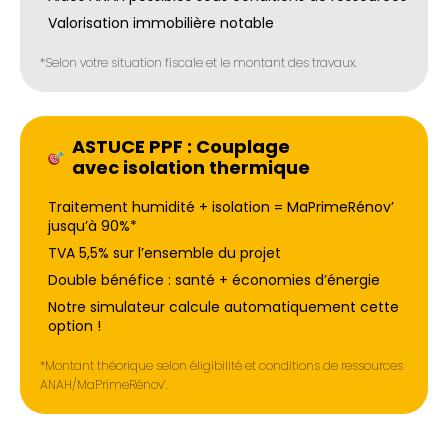
Valorisation immobilière notable
*Selon votre situation fiscale et le montant des travaux.
ASTUCE PPF : Couplage
avec isolation thermique
Traitement humidité + isolation = MaPrimeRénov’
jusqu’à 90%*
TVA 5,5% sur l’ensemble du projet
Double bénéfice : santé + économies d’énergie
Notre simulateur calcule automatiquement cette
option !
*Montant théorique selon éligibilité et conditions de ressources
ANAH/MaPrimeRénov’.