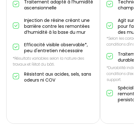
Traitement adapté à l’humidité
Technique
ascensionnelle
champ él
Injection de résine créant une
Agit sur l
barrière contre les remontées
pour favo
d’humidité à la base du mur
des murs
*Selon les caractér
Efficacité visible observable*,
conditions d'instal
peu d'entretien nécessaire
Traitemen
*Résultats variables selon la nature des
durable*
travaux et l'état du bâti.
*Durabilité indicat
Résistant aux acides, sels, sans
conditions d’expos
odeurs ni COV
support.
Spécialem
remontées
persistan