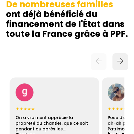
De nombreuses familles
ont déjà bénéficié du
financement de l'État dans
toute la France grâce à PPF.
★★★★★
★★★★★
On a vraiment apprécié la
Pose d'une c
propreté du chantier, que ce soit
air-air par 
pendant ou après les…
Patrimoine 