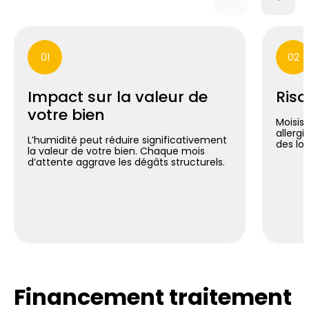
01
02
Impact sur la valeur de
Risq
votre bien
Moisis
allergi
L’humidité peut réduire significativement
des lo
la valeur de votre bien. Chaque mois
d’attente aggrave les dégâts structurels.
Financement traitement