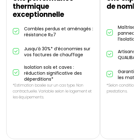
thermique
de nombr
exceptionnelle
Maîtrise d
Combles perdus et aménagés :
panneaux 
résistance R≥7
l’isolation
Jusqu’à 30%* d’économies sur
Artisans p
vos factures de chauffage
QUALIBAT
Isolation sols et caves :
Garantie 1
réduction significative des
les matér
déperditions*
*Estimation basée sur un cas type. Non
*Selon conditions 
contractuelle. Variable selon le logement et
prestations.
les équipements.