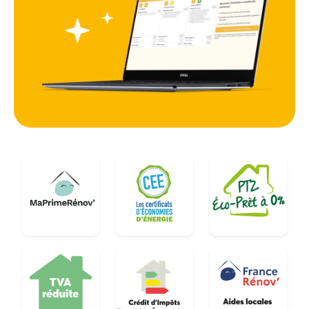
augmenter la température pour un confort relatif.
Une isolation performante est donc la première
étape logique pour tout projet de rénovation
habitat dans le 25, permettant de sécuriser le bâti
contre les aléas climatiques tout en valorisant le
patrimoine local.