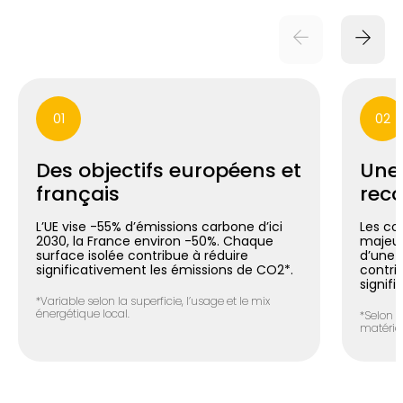
01
02
Des objectifs européens et
Une
français
reco
L’UE vise -55% d’émissions carbone d’ici
Les co
2030, la France environ -50%. Chaque
majeur
surface isolée contribue à réduire
d’une m
significativement les émissions de CO2*.
contri
signifi
*Variable selon la superficie, l’usage et le mix
énergétique local.
*Selon l
matéria