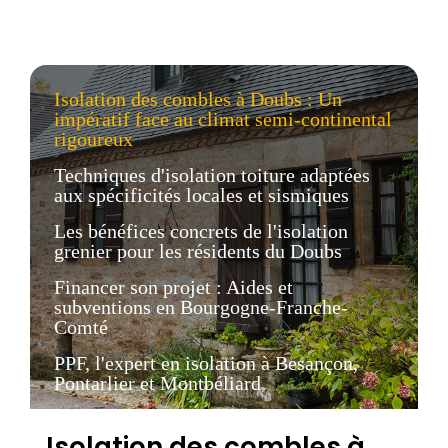
Isolation des combles à Doubs : Un
impératif face au climat semi-continental
rigoureux
Techniques d'isolation toiture adaptées
aux spécificités locales et sismiques
Les bénéfices concrets de l'isolation
grenier pour les résidents du Doubs
Financer son projet : Aides et
subventions en Bourgogne-Franche-
Comté
PPF, l'expert en isolation à Besançon,
Pontarlier et Montbéliard
Isolation des combles à