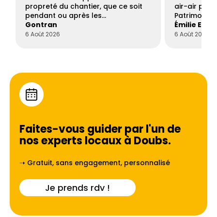
propreté du chantier, que ce soit
air-air par 
pendant ou après les…
Patrimoine 
Gontran
Émilie Este
6 Août 2026
6 Août 2026
Faites-vous guider par l'un de
nos experts locaux à
Doubs
.
➝ Gratuit, sans engagement, personnalisé
Je prends rdv !