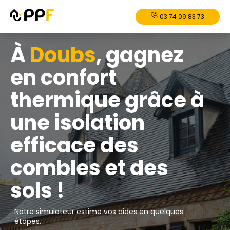
03 74 09 83 73
À
Doubs
, gagnez
en confort
thermique grâce à
une isolation
efficace des
combles et des
sols !
Notre simulateur estime vos aides en quelques
étapes.