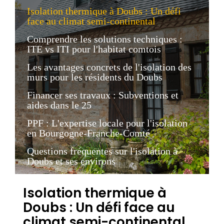
Isolation thermique à Doubs : Un défi
face au climat semi-continental
Comprendre les solutions techniques :
ITE vs ITI pour l'habitat comtois
Les avantages concrets de l'isolation des
murs pour les résidents du Doubs
Financer ses travaux : Subventions et
aides dans le 25
PPF : L'expertise locale pour l'isolation
en Bourgogne-Franche-Comté
Questions fréquentes sur l'isolation à
Doubs et ses environs
Isolation thermique à
Doubs : Un défi face au
climat semi-continental