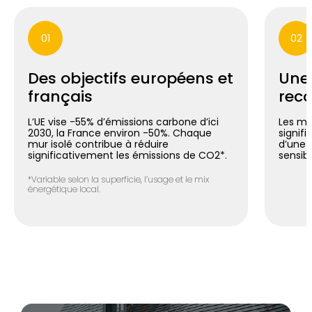
01
02
Des objectifs européens et
Une
français
reco
L’UE vise -55% d’émissions carbone d’ici
Les mu
2030, la France environ -50%. Chaque
signif
mur isolé contribue à réduire
d’une 
significativement les émissions de CO2*.
sensib
*Variable selon la superficie, l’usage et le mix
énergétique local.