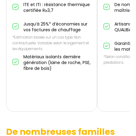
ITE et ITI : résistance thermique
De nombr
certifiée R≥3,7
maîtrise IT
Jusqu’à 25%* d’économies sur
Artisans p
vos factures de chauffage
QUALIBAT
*Estimation basée sur un cas type. Non
contractuelle. Variable selon le logement et
Garantie 1
les équipements.
les matér
Matériaux isolants dernière
*Selon conditions 
génération (laine de roche, PSE,
prestations.
fibre de bois)
De nombreuses familles