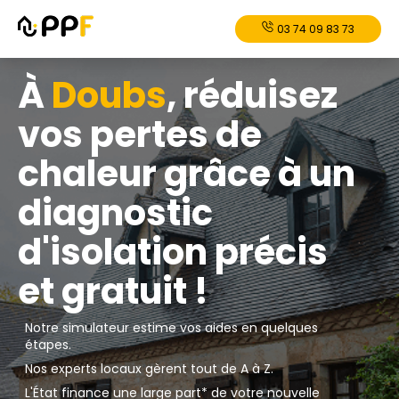
03 74 09 83 73
À
Doubs
, réduisez
vos pertes de
chaleur grâce à un
diagnostic
d'isolation précis
et gratuit !
Notre simulateur estime vos aides en quelques
étapes.
Nos experts locaux gèrent tout de A à Z.
L'État finance une large part* de votre nouvelle