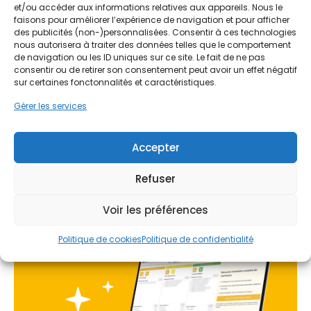
et/ou accéder aux informations relatives aux appareils. Nous le
isolé. À Doubs, comme dans les villes limitrophes
Ne passez pas à côté de vos
faisons pour améliorer l’expérience de navigation et pour afficher
telles que Pontarlier ou Besançon centre, les
des publicités (non-)personnalisées. Consentir à ces technologies
aides !
écarts de température entre l'intérieur et
nous autorisera à traiter des données telles que le comportement
l'extérieur peuvent être drastiques. Sans une
de navigation ou les ID uniques sur ce site. Le fait de ne pas
protection adéquate, les factures de chauffage
consentir ou de retirer son consentement peut avoir un effet négatif
Faites vite, les budgets
s'envolent et le confort thermique se dégrade
sur certaines fonctonnalités et caractéristiques.
MaPrimeRénov' sont annuels et
rapidement. PPF accompagne les habitants dans
Gérer les services
limités. Les dossiers sont traités
le choix stratégique entre une isolation par
l'extérieur (ITE) ou par l'intérieur (ITI), deux
par ordre d'arrivée.
solutions complémentaires mais répondant à des
Accepter
besoins architecturaux et budgétaires différents.
Contactez-nous maintenant
pour maximiser vos aides !
Refuser
Je prends rdv !
Voir les préférences
Politique de cookies
Politique de confidentialité