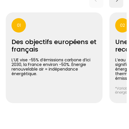
01
02
Des objectifs européens et
Une
français
reco
L’UE vise -55% d’émissions carbone d’ici
L’eau 
2030, la France environ -50%. Énergie
signif
renouvelable air = indépendance
énergé
énergétique.
thermo
émissi
*Variabl
énergéti