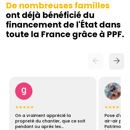
De nombreuses familles
ont déjà bénéficié du
financement de l'État dans
toute la France grâce à PPF.
★★★★★
★★★★★
On a vraiment apprécié la
Pose d'une c
propreté du chantier, que ce soit
air-air par 
pendant ou après les…
Patrimoine 