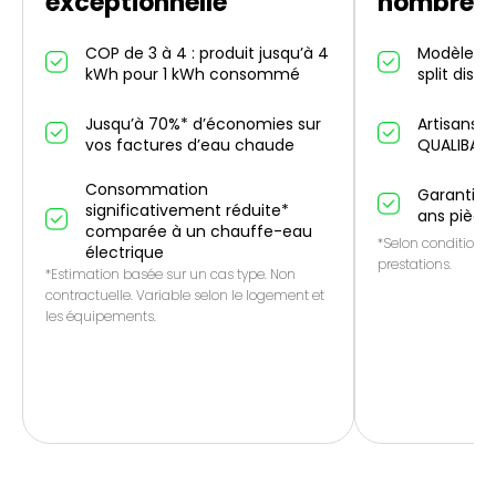
exceptionnelle
nombreus
COP de 3 à 4 : produit jusqu’à 4
Modèles in
kWh pour 1 kWh consommé
split dispo
Jusqu’à 70%* d’économies sur
Artisans p
vos factures d’eau chaude
QUALIBAT
Consommation
Garantie 1
significativement réduite*
ans pièce
comparée à un chauffe-eau
*Selon conditions 
électrique
prestations.
*Estimation basée sur un cas type. Non
contractuelle. Variable selon le logement et
les équipements.