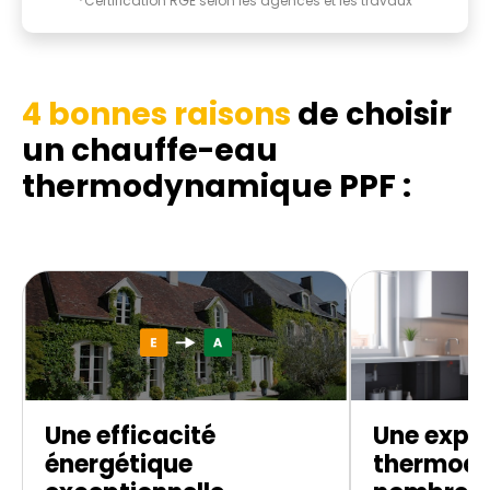
*Certification RGE selon les agences et les travaux
4 bonnes raisons
de choisir
un chauffe-eau
thermodynamique
PPF :
Une efficacité
Une exper
énergétique
thermod