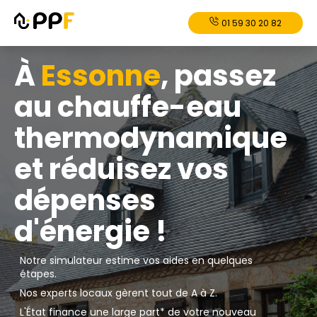
01 59 30 20 82
À
Essonne
, passez
au chauffe-eau
thermodynamique
et réduisez vos
dépenses
d'énergie !
Notre simulateur estime vos aides en quelques
étapes.
Nos experts locaux gèrent tout de A à Z.
L'État finance une large part* de votre nouveau