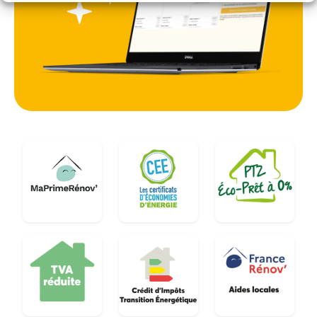
tout en valorisant le patrimoine local face aux
enjeux de la rénovation énergétique en Île-de-
France.