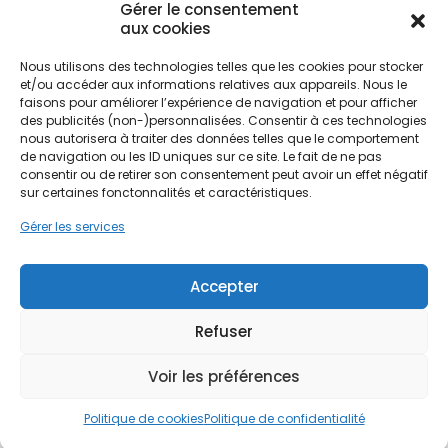
Gérer le consentement
les secteurs plus résidentiels de Palaiseau et
aux cookies
Savigny-sur-Orge, la demande en eau chaude
sanitaire constitue un poste de dépense majeur.
Ne passez pas à côté de vos
Nous utilisons des technologies telles que les cookies pour stocker
Le chauffe-eau thermodynamique (CET)
aides !
et/ou accéder aux informations relatives aux appareils. Nous le
s'impose comme une alternative écologique et
faisons pour améliorer l’expérience de navigation et pour afficher
performante aux systèmes électriques classiques
des publicités (non-)personnalisées. Consentir à ces technologies
Faites vite, les budgets
ou aux chaudières gaz vieillissantes. Cette
nous autorisera à traiter des données telles que le comportement
de navigation ou les ID uniques sur ce site. Le fait de ne pas
transition énergétique répond également aux
MaPrimeRénov' sont annuels et
consentir ou de retirer son consentement peut avoir un effet négatif
exigences croissantes des réglementations
limités. Les dossiers sont traités
sur certaines fonctonnalités et caractéristiques.
thermiques en vigueur dans la région, visant à
par ordre d'arrivée.
réduire l'empreinte carbone des logements
Gérer les services
franciliens.
Contactez-nous maintenant
pour maximiser vos aides !
Accepter
La diversité de l'habitat essonnien, allant des
pavillons individuels aux grands ensembles, en
Refuser
Je prends rdv !
passant par les maisons meulières
caractéristiques de certaines vallées, nécessite
Voir les préférences
une approche sur mesure. L'adoption du CET
permet de moderniser ces différents types de
Politique de cookies
Politique de confidentialité
biens immobiliers sans travaux de structure lourds,