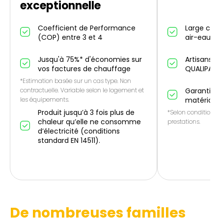
exceptionnelle
Coefficient de Performance
Large cho
(COP) entre 3 et 4
air-eau et
Jusqu'à 75%* d'économies sur
Artisans p
vos factures de chauffage
QUALIPAC
*Estimation basée sur un cas type. Non
contractuelle. Variable selon le logement et
Garantie 1
les équipements.
matériau
Produit jusqu’à 3 fois plus de
*Selon conditions 
chaleur qu’elle ne consomme
prestations.
d’électricité (conditions
standard EN 14511).
De nombreuses familles