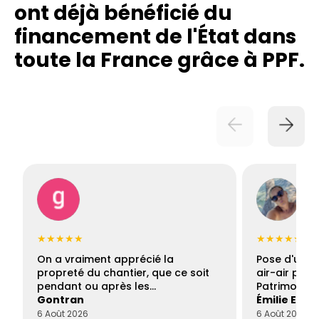
ont déjà bénéficié du
financement de l'État dans
toute la France grâce à PPF.
★★★★★
★★★★★
On a vraiment apprécié la
Pose d'une c
propreté du chantier, que ce soit
air-air par 
pendant ou après les…
Patrimoine 
Gontran
Émilie Este
6 Août 2026
6 Août 2026