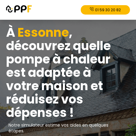
01 59 30 20 82
À
Essonne
,
découvrez quelle
pompe à chaleur
est adaptée à
votre maison et
réduisez vos
dépenses !
Notre simulateur estime vos aides en quelques
étapes.