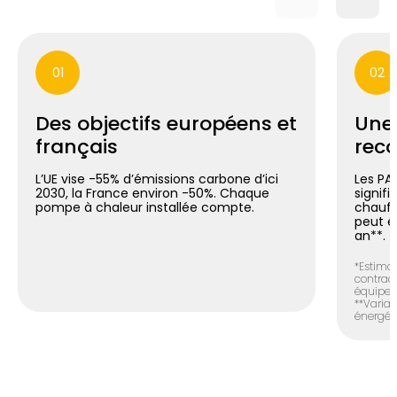
01
02
Des objectifs européens et
Une
français
reco
L’UE vise -55% d’émissions carbone d’ici
Les PA
2030, la France environ -50%. Chaque
signif
pompe à chaleur installée compte.
chauff
peut é
an**.
*Estimat
contract
équipem
**Variab
énergéti