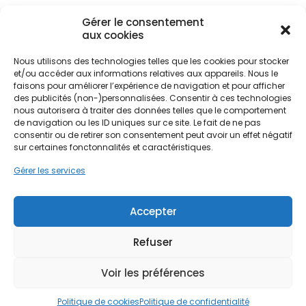
individuelles.
Gérer le consentement
aux cookies
La géographie de l'Essonne, traversée par les
Nous utilisons des technologies telles que les cookies pour stocker
vallées de l'Orge et de l'Essonne, présente une
Ne passez pas à côté de vos
et/ou accéder aux informations relatives aux appareils. Nous le
mixité urbaine et rurale unique. Des zones
faisons pour améliorer l’expérience de navigation et pour afficher
aides !
densément peuplées comme Évry-
des publicités (non-)personnalisées. Consentir à ces technologies
nous autorisera à traiter des données telles que le comportement
Courcouronnes ou Massy cohabitent avec des
de navigation ou les ID uniques sur ce site. Le fait de ne pas
Faites vite, les budgets
espaces plus verdoyants autour de Palaiseau et
consentir ou de retirer son consentement peut avoir un effet négatif
du pôle scientifique de Saclay. Cette diversité
MaPrimeRénov' sont annuels et
sur certaines fonctonnalités et caractéristiques.
implique des besoins en chauffage différents.
limités. Les dossiers sont traités
Que ce soit pour rénover une maison meulière
Gérer les services
par ordre d'arrivée.
typique de la région ou pour équiper un pavillon
récent à Sainte-Geneviève-des-Bois, la pompe à
Contactez-nous maintenant
Accepter
chaleur s'impose comme la solution de chauffage
pour maximiser vos aides !
la plus pertinente pour allier économies d'énergie
et respect de l'environnement.
Refuser
Je prends rdv !
Voir les préférences
Politique de cookies
Politique de confidentialité