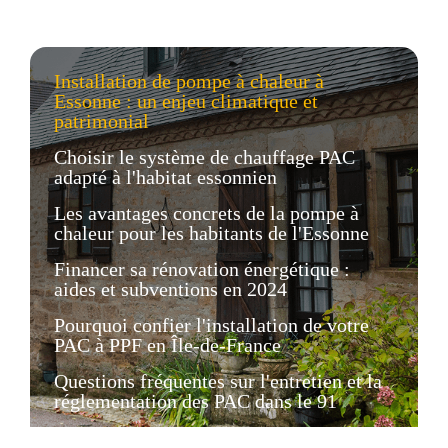
Installation de pompe à chaleur à
Essonne : un enjeu climatique et
patrimonial
Choisir le système de chauffage PAC
adapté à l'habitat essonnien
Les avantages concrets de la pompe à
chaleur pour les habitants de l'Essonne
Financer sa rénovation énergétique :
aides et subventions en 2024
Pourquoi confier l'installation de votre
PAC à PPF en Île-de-France
Questions fréquentes sur l'entretien et la
réglementation des PAC dans le 91