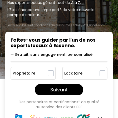
Nos experts locaux gèrent tout de A à Z.
L'État finance une large part* de votre nouvelle
pompe à chaleur.
*Selon éligibilité et conditions de ressources ANAH/MaPrimeRénov'.
Faites-vous guider par l'un
de nos
experts locaux à
Essonne
.
➝ Gratuit, sans engagement, personnalisé
Propriétaire
Locataire
Suivant
Des partenaires et certifications* de qualité
au service des clients PPF