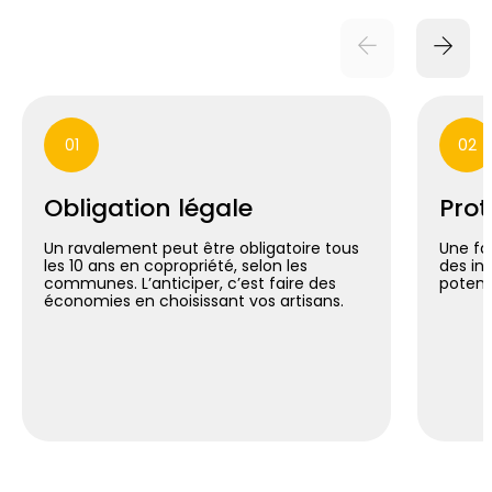
01
02
Obligation légale
Prot
Un ravalement peut être obligatoire tous
Une fa
les 10 ans en copropriété, selon les
des inf
communes. L’anticiper, c’est faire des
potent
économies en choisissant vos artisans.