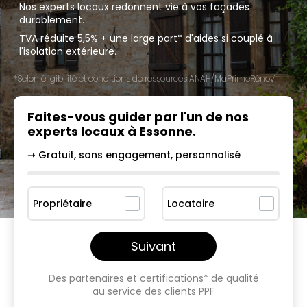
Nos experts locaux redonnent vie à vos façades
durablement.
TVA réduite 5,5% + une large part* d'aides si couplé à
l'isolation extérieure.
*Selon éligibilité et conditions de ressources ANAH/MaPrimeRénov'.
Faites-vous guider par l'un
de nos
experts locaux à
Essonne
.
➝ Gratuit, sans engagement, personnalisé
Propriétaire
Locataire
Suivant
Des partenaires et certifications* de qualité
au service des clients PPF