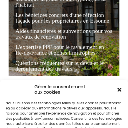
l'habitat
Les bénéfices concrets d'une réfection
façade pour les propriétaires en Essonne
Aides financières et subventions pour vos
travaux de rénovation
L'expertise PPF pour le ravalement en
Île-de-France et zones limitrophes
Questions fréquentes sur le devis et le
déroulement des travaux
Contexte local et enjeux
Gérer le consentement
aux cookies
du ravalement de façade
à Essonne
Nous utilisons des technologies telles que les cookies pour stocker
et/ou accéder aux informations relatives aux appareils. Nous le
faisons pour améliorer l’expérience de navigation et pour afficher
des publicités (non-)personnalisées. Consentir à ces technologies
Le département de l'Essonne (91) présente une
nous autorisera à traiter des données telles que le comportement