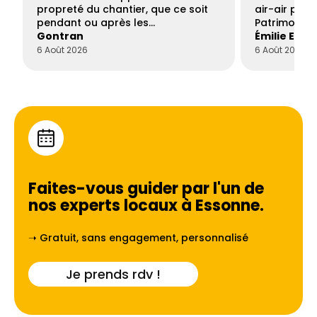
propreté du chantier, que ce soit
air-air par 
pendant ou après les…
Patrimoine 
Gontran
Émilie Este
6 Août 2026
6 Août 2026
Faites-vous guider par l'un de
nos experts locaux à
Essonne
.
➝ Gratuit, sans engagement, personnalisé
Je prends rdv !