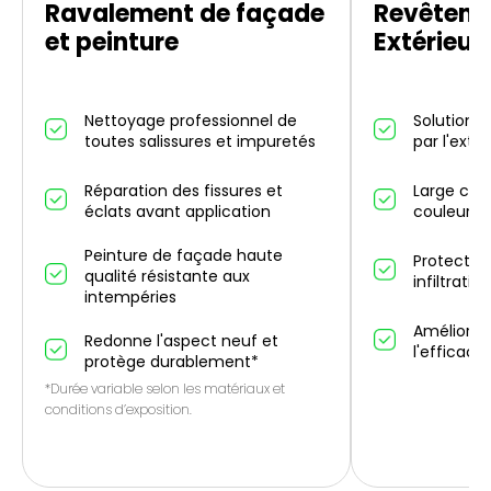
Ravalement de façade
Revêteme
et peinture
Extérieur
Nettoyage professionnel de
Solution d
toutes salissures et impuretés
par l'exté
Réparation des fissures et
Large choi
éclats avant application
couleurs 
Peinture de façade haute
Protectio
qualité résistante aux
infiltrati
intempéries
Améliorati
Redonne l'aspect neuf et
l'efficaci
protège durablement*
*Durée variable selon les matériaux et
conditions d’exposition.