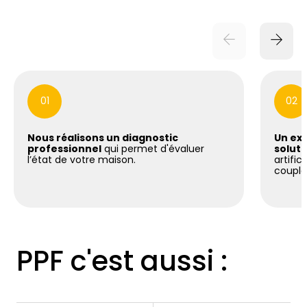
01
02
Nous réalisons un diagnostic
Un exp
professionnel
qui permet d'évaluer
soluti
l’état de votre maison.
artific
coupla
PPF c'est aussi :