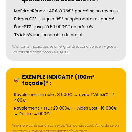
MaPrimeRénov' : 40€ à 75€* par m² selon revenus
Primes CEE : jusqu'à 9€* supplémentaires par m²
Éco-PTZ : jusqu'à 50 000€* de prêt 0%
TVA 5,5% sur l'ensemble du projet
*Montants théoriques selon éligibilité et conditions en vigueur.
Soumis aux conditions ANAH/CEE.
EXEMPLE INDICATIF (100m²
façade)* :
Ravalement simple : 8 000€ → avec TVA 5,5% : 7
400€
Ravalement + ITE : 20 000€ → Aides État : 16 000€
→ Reste : 4 000€
*Exemple basé sur un cas type. Non contractuel. Variable selon
les travaux, revenus et conditions d'éligibilité.