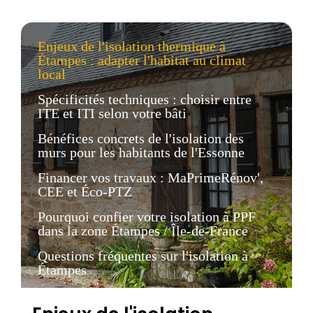
Enjeux de l'isolation thermique à
Étampes : adapter l'habitat au climat
local
Spécificités techniques : choisir entre
ITE et ITI selon votre bâti
Bénéfices concrets de l'isolation des
murs pour les habitants de l'Essonne
Financer vos travaux : MaPrimeRénov',
CEE et Éco-PTZ
Pourquoi confier votre isolation à PPF
dans la zone Étampes / Île-de-France
Questions fréquentes sur l'isolation à
Étampes