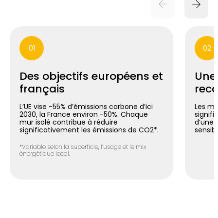
01
02
Des objectifs européens et
Une
français
reco
L’UE vise -55% d’émissions carbone d’ici
Les mu
2030, la France environ -50%. Chaque
signif
mur isolé contribue à réduire
d’une 
significativement les émissions de CO2*.
sensib
*Variable selon la superficie, l’usage et le mix
énergétique local.