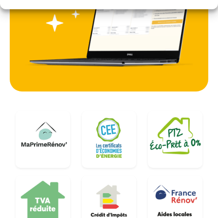
L'humidité peut remonter par capillarité dans les
vieux murs en grès ou en pierre, rendant le choix
des matériaux isolants encore plus critique. Une
intervention professionnelle permet d'analyser ces
spécificités pour proposer une solution pérenne,
qu'il s'agisse de rénover un pavillon à Petit
Étampes ou de réhabiliter une longère aux abords
de la ville.