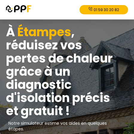
01 59 30 20 82
À
Étampes
,
réduisez vos
pertes de chaleur
grâce à un
diagnostic
d'isolation précis
et gratuit !
Notre simulateur estime vos aides en quelques
étapes.