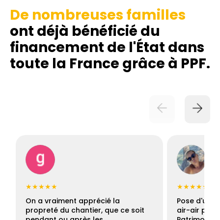
De nombreuses familles
ont déjà bénéficié du
financement de l'État dans
toute la France grâce à PPF.
★★★★★
★★★★★
On a vraiment apprécié la
Pose d'une c
propreté du chantier, que ce soit
air-air par 
pendant ou après les…
Patrimoine 