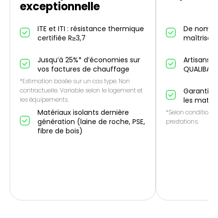
exceptionnelle
ITE et ITI : résistance thermique
De nombr
certifiée R≥3,7
maîtrise IT
Jusqu’à 25%* d’économies sur
Artisans p
vos factures de chauffage
QUALIBAT
*Estimation basée sur un cas type. Non
contractuelle. Variable selon le logement et
Garantie 1
les équipements.
les matér
Matériaux isolants dernière
*Selon conditions 
génération (laine de roche, PSE,
prestations.
fibre de bois)