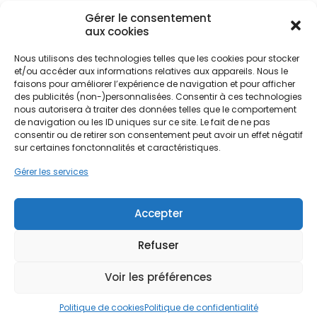
ménages.
Gérer le consentement
aux cookies
Pour les propriétaires de maisons en pierre
Nous utilisons des technologies telles que les cookies pour stocker
meulière, typiques de la région, ou de fermes
Ne passez pas à côté de vos
et/ou accéder aux informations relatives aux appareils. Nous le
briardes, le choix entre une isolation thermique par
aides !
faisons pour améliorer l’expérience de navigation et pour afficher
l'extérieur (ITE) et une isolation par l'intérieur (ITI)
des publicités (non-)personnalisées. Consentir à ces technologies
est déterminant. L'objectif est double : réduire la
nous autorisera à traiter des données telles que le comportement
Faites vite, les budgets
facture énergétique et améliorer le confort de vie
de navigation ou les ID uniques sur ce site. Le fait de ne pas
au quotidien. L'isolation des murs, souvent
consentir ou de retirer son consentement peut avoir un effet négatif
MaPrimeRénov' sont annuels et
sur certaines fonctonnalités et caractéristiques.
négligée, est pourtant responsable d'une part
limités. Les dossiers sont traités
importante des pertes de chaleur. Dans un
Gérer les services
par ordre d'arrivée.
contexte où les normes environnementales se
durcissent, isoler son habitation à Étampes
Contactez-nous maintenant
devient une nécessité pour valoriser le bien et
Accepter
pour maximiser vos aides !
protéger ses occupants des variations
climatiques.
Refuser
Je prends rdv !
Voir les préférences
La géographie locale, marquée par la Vallée de la
Juine et des sols calcaires, influence également le
Politique de cookies
Politique de confidentialité
comportement thermique des constructions.