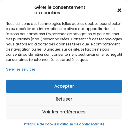
Centre-ville, dans les pavillons de la Guinette ou
Gérer le consentement
dans les fermes briardes de Saint-Pierre,
aux cookies
l'adaptation des systèmes photovoltaïques aux
spécificités architecturales locales est primordiale.
Nous utilisons des technologies telles que les cookies pour stocker
Ne passez pas à côté de vos
Les sols calcaires et l'exposition des toitures
et/ou accéder aux informations relatives aux appareils. Nous le
aides !
faisons pour améliorer l’expérience de navigation et pour afficher
influencent directement le rendement. PPF
des publicités (non-)personnalisées. Consentir à ces technologies
intervient pour analyser ces paramètres locaux,
nous autorisera à traiter des données telles que le comportement
transformant chaque mètre carré de toiture
Faites vite, les budgets
de navigation ou les ID uniques sur ce site. Le fait de ne pas
disponible, qu'il s'agisse de tuiles anciennes ou
consentir ou de retirer son consentement peut avoir un effet négatif
MaPrimeRénov' sont annuels et
d'ardoises, en une centrale électrique miniature.
sur certaines fonctonnalités et caractéristiques.
limités. Les dossiers sont traités
Gérer les services
par ordre d'arrivée.
L'autoconsommation devient ainsi le levier
principal pour les ménages étampois souhaitant
Contactez-nous maintenant
Accepter
maîtriser leur budget énergie. En produisant sur
pour maximiser vos aides !
place, la facture d'électricité fond, tandis que le
Refuser
surplus injecté sur le réseau assure une sécurité
Je prends rdv !
financière sur le long terme. Cette dynamique
Voir les préférences
s'inscrit parfaitement dans la politique de
rénovation énergétique de la région Île-de-
Politique de cookies
Politique de confidentialité
France, visant à décarboner l'habitat ancien et