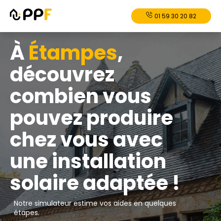
01 59 30 20 82
À
Étampes
,
découvrez
combien vous
pouvez produire
chez vous avec
une installation
solaire adaptée !
Notre simulateur estime vos aides en quelques
étapes.