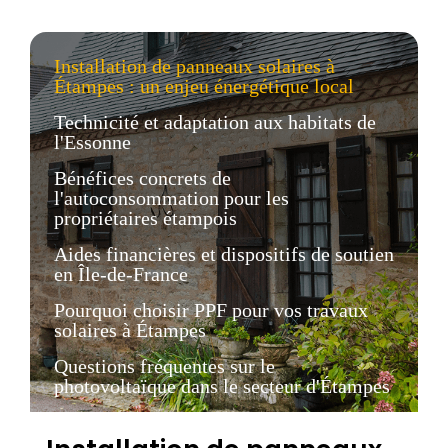
Installation de panneaux solaires à
Étampes : un enjeu énergétique local
Technicité et adaptation aux habitats de
l'Essonne
Bénéfices concrets de
l'autoconsommation pour les
propriétaires étampois
Aides financières et dispositifs de soutien
en Île-de-France
Pourquoi choisir PPF pour vos travaux
solaires à Étampes
Questions fréquentes sur le
photovoltaïque dans le secteur d'Étampes