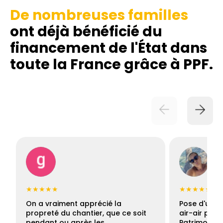
De nombreuses familles
ont déjà bénéficié du
financement de l'État dans
toute la France grâce à PPF.
★★★★★
★★★★★
On a vraiment apprécié la
Pose d'une c
propreté du chantier, que ce soit
air-air par 
pendant ou après les…
Patrimoine 