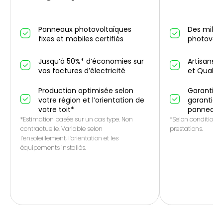
Panneaux photovoltaïques
Des millier
fixes et mobiles certifiés
photovolt
Jusqu’à 50%* d’économies sur
Artisans p
vos factures d’électricité
et QualiP
Production optimisée selon
Garantie 1
votre région et l’orientation de
garantie f
votre toit*
panneaux
*Estimation basée sur un cas type. Non
*Selon conditions 
contractuelle. Variable selon
prestations.
l’ensoleillement, l’orientation et les
équipements installés.