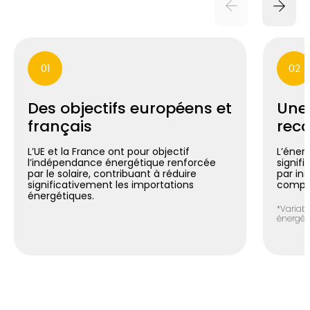
01
02
Des objectifs européens et
Une
français
reco
L’UE et la France ont pour objectif
L’énerg
l’indépendance énergétique renforcée
signif
par le solaire, contribuant à réduire
par in
significativement les importations
compte
énergétiques.
*Variabl
énergéti