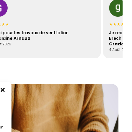
★★★
★★★★★
i pour les travaux de ventilation
Je recomm
ldine Arnaud
Brech est 
Graziella
t 2026
4 Août 2026
r
 un