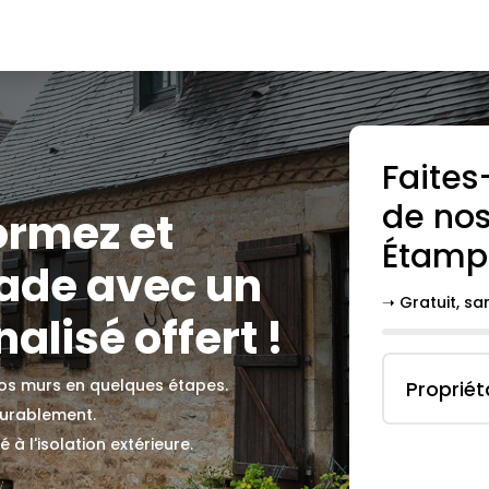
Faites
de nos
ormez et
Étamp
çade avec un
➝ Gratuit, s
alisé offert !
 vos murs en quelques étapes.
Propriét
durablement.
 à l'isolation extérieure.
.