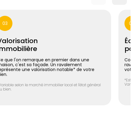
03
04
Valorisation
Éco
immobilière
pos
e que l'on remarque en premier dans une
Coupl
aison, c'est sa façade. Un ravalement
raval
eprésente une valorisation notable* de votre
votre
ien.
*Estim
Variab
Variable selon le marché immobilier local et l'état général
u bien.