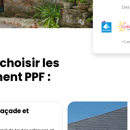
Des 
*Cer
choisir les
ent PPF :
façade et