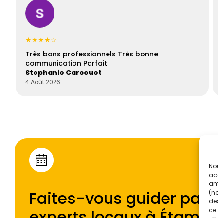
★★★★☆
Très bons professionnels Très bonne
communication Parfait
Stephanie Carcouet
4 Août 2026
Nou
acc
amé
Faites-vous guider par l
(no
des
experts locaux à
Étamp
ce 