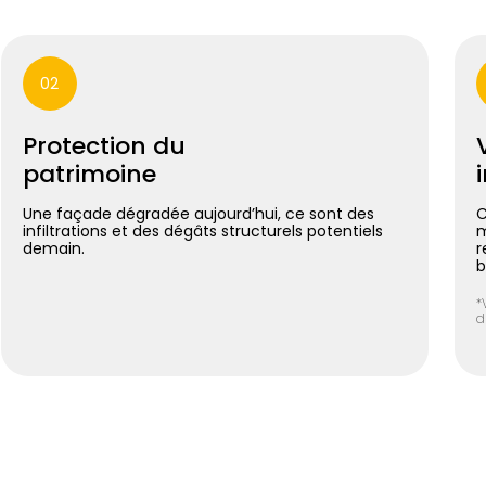
02
Protection du
patrimoine
Une façade dégradée aujourd’hui, ce sont des
C
infiltrations et des dégâts structurels potentiels
m
demain.
r
b
*
d