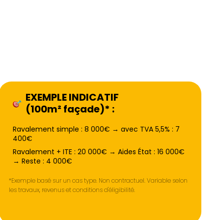
EXEMPLE INDICATIF
(100m² façade)* :
Ravalement simple : 8 000€ → avec TVA 5,5% : 7
400€
Ravalement + ITE : 20 000€ → Aides État : 16 000€
→ Reste : 4 000€
*Exemple basé sur un cas type. Non contractuel. Variable selon
les travaux, revenus et conditions d'éligibilité.