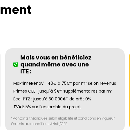
ement
Mais vous en bénéficiez
quand même avec une
ITE :
MaPrimeRénov' : 40€ à 75€* par m² selon revenus
Primes CEE : jusqu'à 9€* supplémentaires par m²
Éco-PTZ : jusqu'à 50 000€* de prêt 0%
TVA 5,5% sur l'ensemble du projet
*Montants théoriques selon éligibilité et conditions en vigueur.
Soumis aux conditions ANAH/CEE.