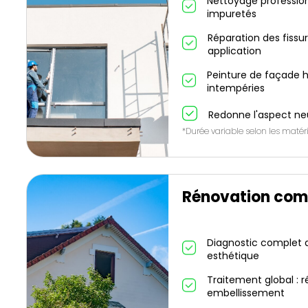
Nettoyage profession
impuretés
Réparation des fissu
application
Peinture de façade h
intempéries
Redonne l'aspect ne
*Durée variable selon les matéri
Rénovation com
Diagnostic complet de
esthétique
Traitement global : r
embellissement