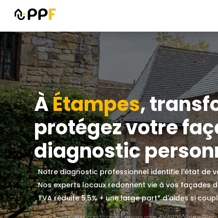
À
Étampes
, transf
protégez votre fa
diagnostic personn
Notre diagnostic professionnel identifie l'état de
Nos experts locaux redonnent vie à vos façades 
TVA réduite 5,5% + une large part* d'aides si couplé
*Selon éligibilité et conditions de ressources ANAH/MaPrimeRénov'