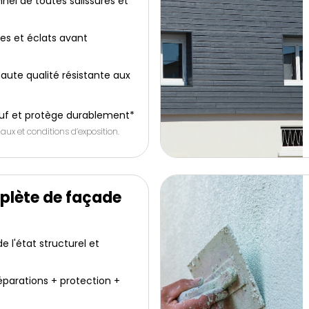
nel de toutes salissures et
res et éclats avant
aute qualité résistante aux
uf et protège durablement*
aux et conditions d’exposition.
plète de façade
 l'état structurel et
éparations + protection +