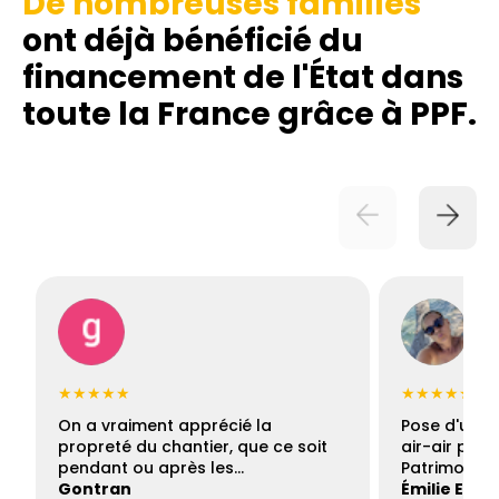
De nombreuses familles
ont déjà bénéficié du
financement de l'État dans
toute la France grâce à PPF.
★★★★★
★★★★★
On a vraiment apprécié la
Pose d'une c
propreté du chantier, que ce soit
air-air par 
pendant ou après les…
Patrimoine 
Gontran
Émilie Este