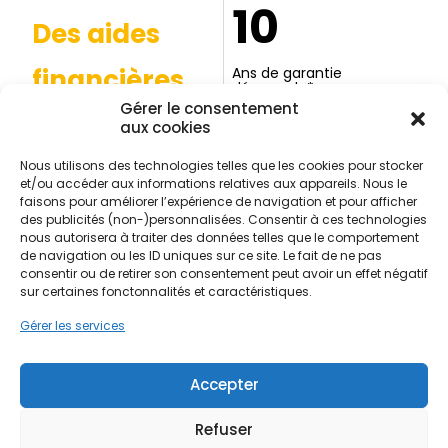
10
Des aides
financières
Ans de garantie
décennale*
Possibles pour votre
Gérer le consentement
projet*
aux cookies
*Selon la nature des
*Selon éligibilité et conditions
prestations réalisées et les
en vigueur.
conditions du contrat.
Nous utilisons des technologies telles que les cookies pour stocker
et/ou accéder aux informations relatives aux appareils. Nous le
faisons pour améliorer l’expérience de navigation et pour afficher
des publicités (non-)personnalisées. Consentir à ces technologies
nous autorisera à traiter des données telles que le comportement
de navigation ou les ID uniques sur ce site. Le fait de ne pas
Contactez-nous
consentir ou de retirer son consentement peut avoir un effet négatif
sur certaines fonctonnalités et caractéristiques.
Centre Commercial E.Leclerc 50 Rue
Gérer les services
des Lys 91150 Étampes
Accepter
01 59 30 20 82
Refuser