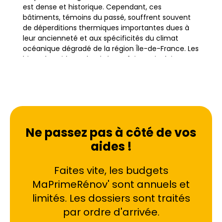
est dense et historique. Cependant, ces
bâtiments, témoins du passé, souffrent souvent
de déperditions thermiques importantes dues à
leur ancienneté et aux spécificités du climat
océanique dégradé de la région Île-de-France. Les
hivers humides et les étés parfois caniculaires
mettent à rude épreuve l'isolation de ces
constructions.
Face à ces défis, la rénovation globale s'impose
comme la solution la plus pertinente pour les
Ne passez pas à côté de vos
propriétaires étampois. Contrairement aux
travaux au coup par coup, cette approche
aides !
holistique permet de traiter l'ensemble des
faiblesses énergétiques d'un logement en une
Faites vite, les budgets
seule intervention. Il s'agit de coordonner
MaPrimeRénov' sont annuels et
l'isolation, le changement de système de
chauffage, l'installation de ventilation
limités. Les dossiers sont traités
performante et parfois l'intégration d'énergies
par ordre d'arrivée.
renouvelables. L'objectif est clair : transformer une