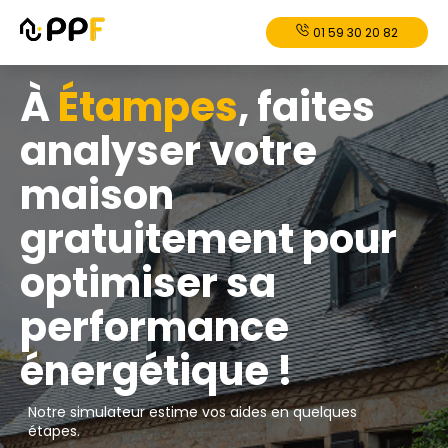
01 59 30 20 82
À
Étampes
, faites
analyser votre
maison
gratuitement pour
optimiser sa
performance
énergétique !
Notre simulateur estime vos aides en quelques
étapes.