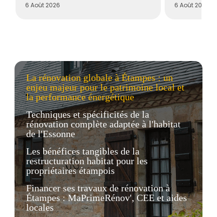
6 Août 2026
6 Août 2026
La rénovation globale à Étampes : un
enjeu majeur pour le patrimoine local et
la performance énergétique
Techniques et spécificités de la
rénovation complète adaptée à l'habitat
de l'Essonne
Les bénéfices tangibles de la
restructuration habitat pour les
propriétaires étampois
Financer ses travaux de rénovation à
Étampes : MaPrimeRénov', CEE et aides
locales