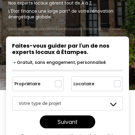
Nos experts locaux gèrent tout de A à Z.
L'État finance une large part* de votre rénovation
énergétique globale.
*Selon éligibilité et conditions de ressources ANAH/MaPrimeRénov'.
Faites-vous guider par l'un
de nos
experts locaux à
Étampes
.
➝ Gratuit, sans engagement, personnalisé
Propriétaire
Locataire
Votre type de projet
Suivant