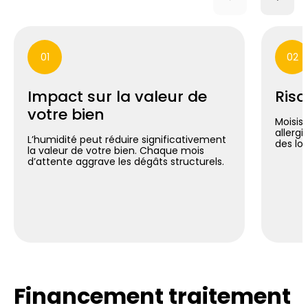
01
02
Impact sur la valeur de
Risq
votre bien
Moisis
allergi
L’humidité peut réduire significativement
des lo
la valeur de votre bien. Chaque mois
d’attente aggrave les dégâts structurels.
Financement traitement