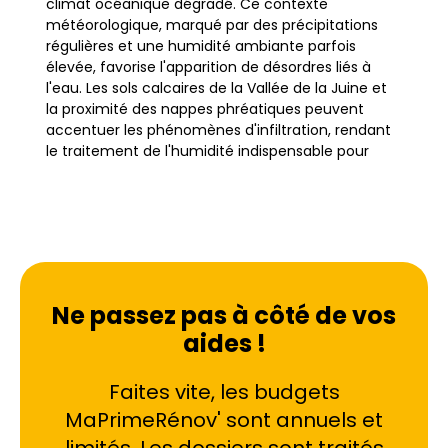
climat océanique dégradé. Ce contexte
météorologique, marqué par des précipitations
régulières et une humidité ambiante parfois
élevée, favorise l'apparition de désordres liés à
l'eau. Les sols calcaires de la Vallée de la Juine et
la proximité des nappes phréatiques peuvent
accentuer les phénomènes d'infiltration, rendant
le traitement de l'humidité indispensable pour
préserver l'intégrité des constructions.
L'habitat étampois est varié, allant des pavillons
modernes aux fermes briardes rénovées, en
passant par les maisons en pierre meulière et en
grès, typiques de la région. Ces matériaux, bien
Ne passez pas à côté de vos
que nobles et esthétiques, possèdent une porosité
aides !
naturelle qui les rend vulnérables aux remontées
capillaires et à la condensation. Que ce soit dans
le quartier du Centre-ville, à la Guinette ou à
Faites vite, les budgets
Saint-Pierre, de nombreux foyers constatent des
MaPrimeRénov' sont annuels et
traces blanches de salpêtre, des décollements de
peinture ou des odeurs de moisi. Ces signes ne