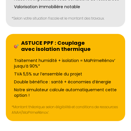
Valorisation immobilière notable
*Selon votre situation fiscale et le montant des travaux.
ASTUCE PPF : Couplage
avec isolation thermique
Traitement humidité + isolation = MaPrimeRénov’
jusqu’à 90%*
TVA 5,5% sur l’ensemble du projet
Double bénéfice : santé + économies d’énergie
Notre simulateur calcule automatiquement cette
option !
*Montant théorique selon éligibilité et conditions de ressources
ANAH/MaPrimeRénov’.