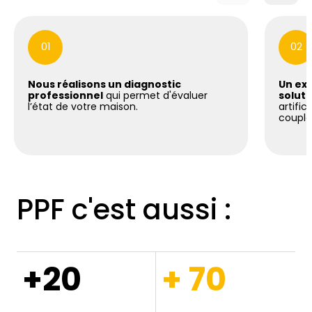
01
02
Nous réalisons un diagnostic
Un exp
professionnel
qui permet d'évaluer
soluti
l’état de votre maison.
artific
coupla
PPF c'est aussi :
+20
+ 70