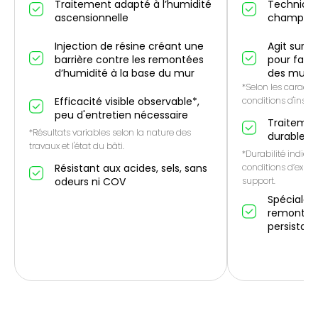
Traitement adapté à l’humidité
Technique
ascensionnelle
champ él
Injection de résine créant une
Agit sur l
barrière contre les remontées
pour favo
d’humidité à la base du mur
des murs
*Selon les caractér
Efficacité visible observable*,
conditions d'instal
peu d'entretien nécessaire
Traitemen
*Résultats variables selon la nature des
durable*
travaux et l'état du bâti.
*Durabilité indicat
Résistant aux acides, sels, sans
conditions d’expos
odeurs ni COV
support.
Spécialem
remontées
persistan