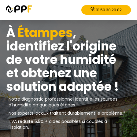
01 59 30 20 82
À
Étampes
,
identifiez l'origine
de votre humidité
et obtenez une
solution adaptée !
Notre diagnostic professionnel identifie les sources
d'humidité en quelques étapes.
Nos experts locaux traitent durablement le problème.*
TVA réduite 5,5% + aides possibles si couplés à
l'isolation.