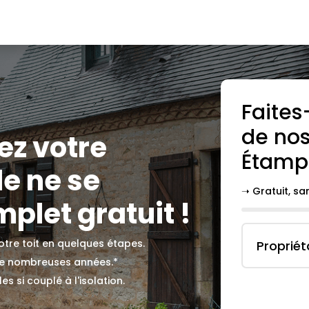
Faites
de nos
ez votre
Étamp
le ne se
➝ Gratuit, s
plet gratuit !
votre toit en quelques étapes.
Propriét
 de nombreuses années.*
s si couplé à l'isolation.