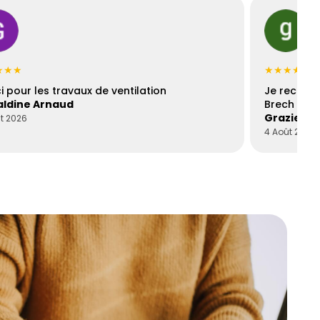
★★★
★★★★★
i pour les travaux de ventilation
Je recomm
ldine Arnaud
Brech est 
Graziella
t 2026
4 Août 2026