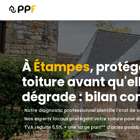
À
Étampes
, protég
toiture avant qu'el
dégrade : bilan com
Notre diagnostic professionnel identifie l'état de 
Nos experts locaux protègent votre toiture pour
TVA réduite 5,5% + une large part** d'aides possible
*Selon nature des travaux et conditions d'exposition.