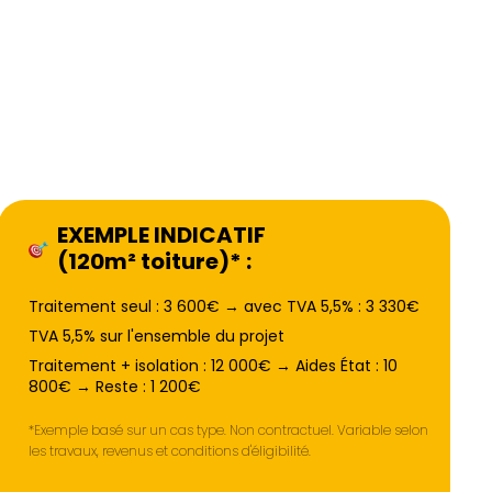
EXEMPLE INDICATIF
(120m² toiture)* :
Traitement seul : 3 600€ → avec TVA 5,5% : 3 330€
TVA 5,5% sur l'ensemble du projet
Traitement + isolation : 12 000€ → Aides État : 10
800€ → Reste : 1 200€
*Exemple basé sur un cas type. Non contractuel. Variable selon
les travaux, revenus et conditions d'éligibilité.