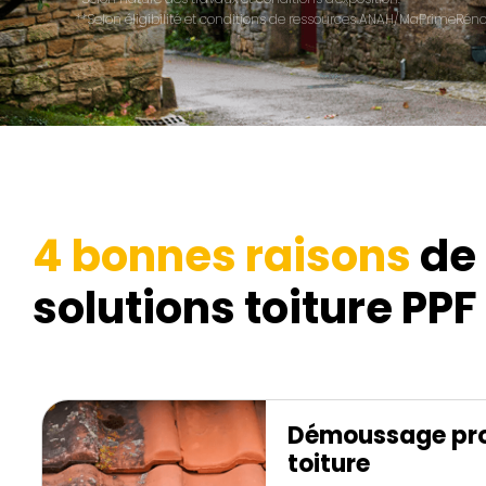
**Selon éligibilité et conditions de ressources ANAH/MaPrimeRénov
4 bonnes raisons
de 
solutions toiture PPF 
Démoussage pro
toiture