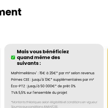
ment
Mais vous bénéficiez
quand même des
suivants :
MaPrimeRénov' : 15€ à 25€* par m² selon revenus
Primes CEE : jusqu'à 13€* supplémentaires par m²
Éco-PTZ : jusqu'à 50 000€* de prêt 0%
TVA 5,5% sur l'ensemble du projet
*Montants théoriques selon éligibilité et conditions en vigueur.
Soumis aux conditions ANAH/CEE.