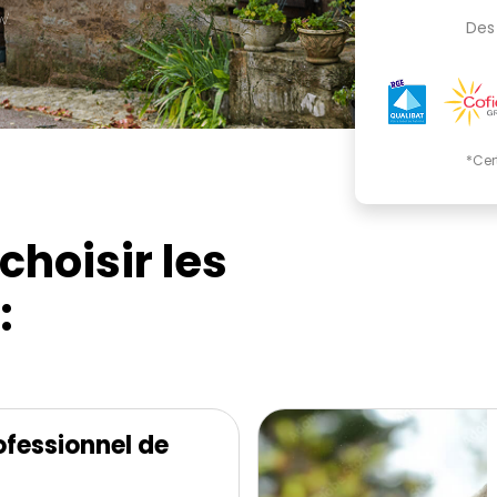
'.
Des 
*Cer
choisir les
:
fessionnel de