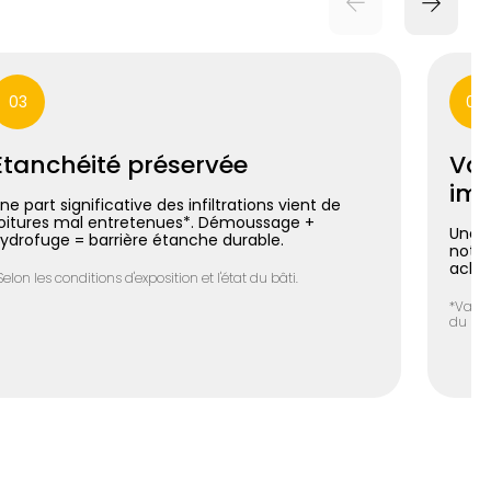
03
04
Étanchéité préservée
Val
imm
ne part significative des infiltrations vient de
oitures mal entretenues*. Démoussage +
Une t
ydrofuge = barrière étanche durable.
notab
achet
Selon les conditions d'exposition et l'état du bâti.
*Varia
du bie