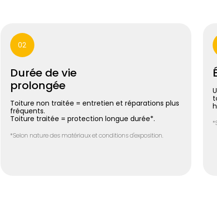
02
Durée de vie
prolongée
U
t
Toiture non traitée = entretien et réparations plus
h
fréquents.
Toiture traitée = protection longue durée*.
*
*Selon nature des matériaux et conditions d'exposition.