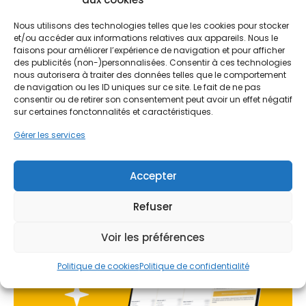
indispensable pour les propriétaires ébroïciens. Au-
Ne passez pas à côté de vos
delà du simple confort, il s'agit d'une démarche
Nous utilisons des technologies telles que les cookies pour stocker
aides !
écologique et économique majeure. Dans un
et/ou accéder aux informations relatives aux appareils. Nous le
faisons pour améliorer l’expérience de navigation et pour afficher
contexte où les coûts de l'énergie fluctuent,
des publicités (non-)personnalisées. Consentir à ces technologies
sécuriser son habitat contre les pertes de chaleur
Faites vite, les budgets
nous autorisera à traiter des données telles que le comportement
est une priorité. PPF accompagne les habitants de
de navigation ou les ID uniques sur ce site. Le fait de ne pas
MaPrimeRénov' sont annuels et
l'Eure dans cette transition, en proposant des
consentir ou de retirer son consentement peut avoir un effet négatif
limités. Les dossiers sont traités
solutions adaptées aux spécificités des sols
sur certaines fonctonnalités et caractéristiques.
argileux et à l'architecture locale, garantissant
par ordre d'arrivée.
Gérer les services
ainsi une rénovation durable et performante.
Contactez-nous maintenant
pour maximiser vos aides !
Accepter
Je prends rdv !
Refuser
Voir les préférences
Politique de cookies
Politique de confidentialité