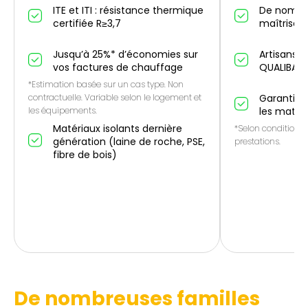
ITE et ITI : résistance thermique
De nombr
certifiée R≥3,7
maîtrise IT
Jusqu’à 25%* d’économies sur
Artisans p
vos factures de chauffage
QUALIBAT
*Estimation basée sur un cas type. Non
contractuelle. Variable selon le logement et
Garantie 1
les équipements.
les matér
Matériaux isolants dernière
*Selon conditions 
génération (laine de roche, PSE,
prestations.
fibre de bois)
De nombreuses familles