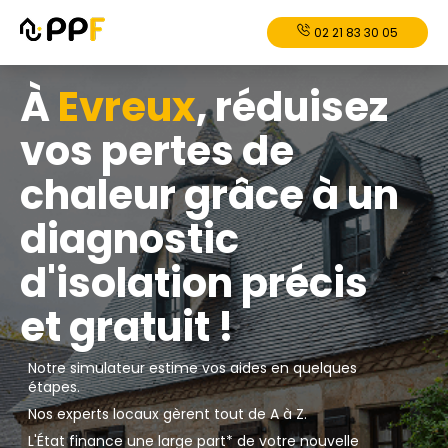
02 21 83 30 05
À
Evreux
, réduisez
vos pertes de
chaleur grâce à un
diagnostic
d'isolation précis
et gratuit !
Notre simulateur estime vos aides en quelques
étapes.
Nos experts locaux gèrent tout de A à Z.
L'État finance une large part* de votre nouvelle