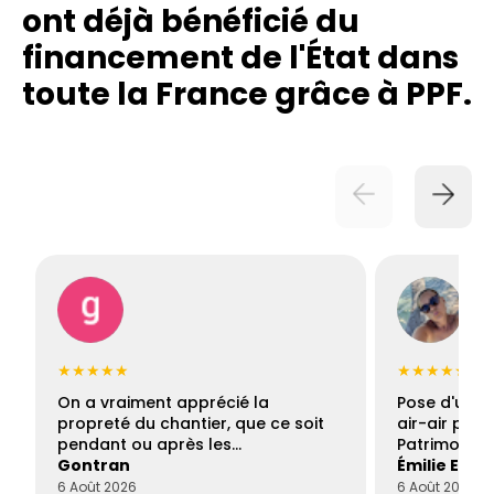
ont déjà bénéficié du
financement de l'État dans
toute la France grâce à PPF.
★★★★★
★★★★★
On a vraiment apprécié la
Pose d'une c
propreté du chantier, que ce soit
air-air par 
pendant ou après les…
Patrimoine 
Gontran
Émilie Este
6 Août 2026
6 Août 2026