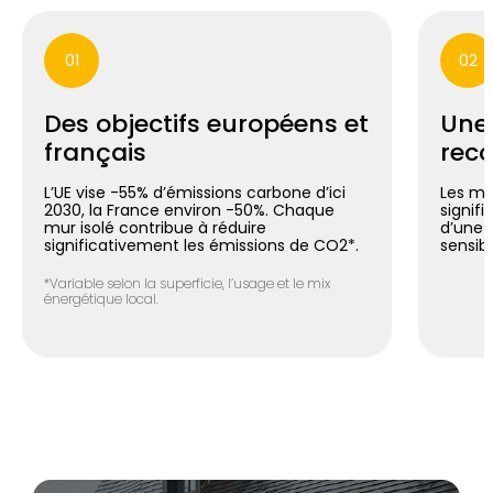
01
02
Des objectifs européens et
Une
français
reco
L’UE vise -55% d’émissions carbone d’ici
Les mu
2030, la France environ -50%. Chaque
signif
mur isolé contribue à réduire
d’une 
significativement les émissions de CO2*.
sensib
*Variable selon la superficie, l’usage et le mix
énergétique local.