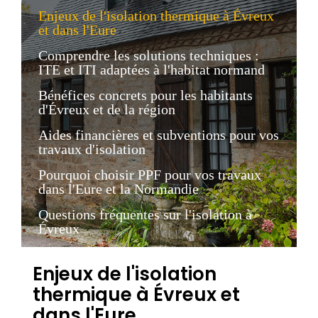
Enjeux de l'isolation thermique à Évreux
et dans l'Eure
Comprendre les solutions techniques :
ITE et ITI adaptées à l'habitat normand
Bénéfices concrets pour les habitants
d'Évreux et de la région
Aides financières et subventions pour vos
travaux d'isolation
Pourquoi choisir PPF pour vos travaux
dans l'Eure et la Normandie
Questions fréquentes sur l'isolation à
Évreux
Enjeux de l'isolation
thermique à Évreux et
dans l'Eure