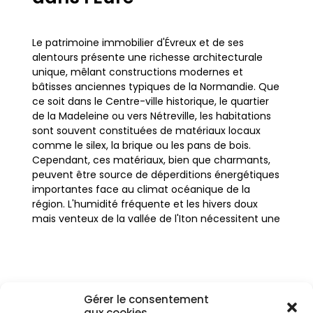
Le patrimoine immobilier d'Évreux et de ses
alentours présente une richesse architecturale
unique, mêlant constructions modernes et
bâtisses anciennes typiques de la Normandie. Que
ce soit dans le Centre-ville historique, le quartier
de la Madeleine ou vers Nétreville, les habitations
sont souvent constituées de matériaux locaux
comme le silex, la brique ou les pans de bois.
Cependant, ces matériaux, bien que charmants,
peuvent être source de déperditions énergétiques
importantes face au climat océanique de la
région. L'humidité fréquente et les hivers doux
mais venteux de la vallée de l'Iton nécessitent une
protection efficace pour maintenir un confort
optimal tout au long de l'année.
L'isolation thermique par l'intérieur ou par
Gérer le consentement
l'extérieur (ITE/ITI) devient alors un levier
aux cookies