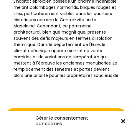
L'habitat ébroïcien possède un charme indéniable,
mêlant colombages normands, briques rouges et
silex, particulièrement visibles dans les quartiers
historiques comme le Centre-ville ou La
Madeleine. Cependant, ce patrimoine
architectural, bien que magnifique, présente
souvent des défis majeurs en termes d'isolation
thermique. Dans le département de l'Eure, le
climat océanique apporte son lot de vents
humides et de variations de température qui
mettent à l'épreuve les anciennes menuiseries. Le
remplacement des fenêtres et portes devient
alors une priorité pour les propriétaires soucieux de
préserver leur confort et leur pouvoir d'achat.
Les maisons à pans de bois ou en pierre de taille,
fréquentes à Nétreville et Saint-Michel, laissent
souvent passer l'air froid par des joints usés ou des
Gérer le consentement
vitrages simples. Ces déperditions thermiques
Ne passez pas à côté de vos
aux cookies
peuvent représenter une part significative de la
facture énergétique annuelle. Intervenir sur les