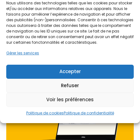
aides !
Nous utilisons des technologies telles que les cookies pour stocker
menuiseries permet de créer une enveloppe
et/ou accéder aux informations relatives aux appareils. Nous le
étanche, essentielle pour lutter contre l'humidité
Faites vite, les budgets
faisons pour améliorer l’expérience de navigation et pour afficher
caractéristique de la vallée de l'Iton. Une
des publicités (non-)personnalisées. Consentir à ces technologies
MaPrimeRénov' sont annuels et
nous autorisera à traiter des données telles que le comportement
rénovation bien pensée respecte l'esthétique de
de navigation ou les ID uniques sur ce site. Le fait de ne pas
limités. Les dossiers sont traités
la façade tout en modernisant la performance
consentir ou de retirer son consentement peut avoir un effet négatif
énergétique du logement.
par ordre d'arrivée.
sur certaines fonctonnalités et caractéristiques.
Gérer les services
Contactez-nous maintenant
Que ce soit pour une longère en brique aux abords
pour maximiser vos aides !
d'Arnières-sur-Iton ou un pavillon moderne à
Accepter
Gravigny, l'isolation par les ouvrants est le premier
Je prends rdv !
levier d'action. PPF accompagne les habitants
Refuser
d'Évreux et de ses villes limitrophes comme
Normanville ou Le Vieil-Évreux dans cette
démarche. L'objectif est clair : transformer une
Voir les préférences
passoire thermique en un logement économe,
sans dénaturer le caractère normand de la
Politique de cookies
Politique de confidentialité
construction.