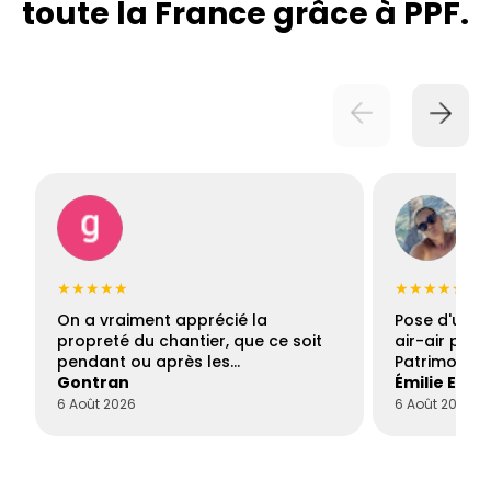
toute la France grâce à PPF.
★★★★★
★★★★★
On a vraiment apprécié la
Pose d'une c
propreté du chantier, que ce soit
air-air par 
pendant ou après les…
Patrimoine 
Gontran
Émilie Este
6 Août 2026
6 Août 2026