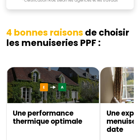
*Certification RGE selon les agences et les travaux
4 bonnes raisons
de choisir
les menuiseries PPF :
Une performance
Une exper
thermique optimale
menuiseri
date