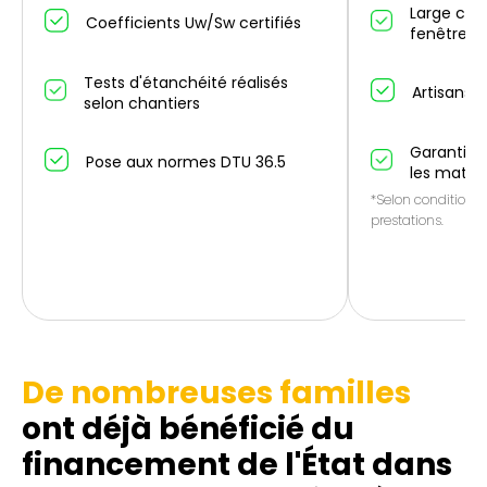
Large cho
Coefficients Uw/Sw certifiés
fenêtres/
Tests d'étanchéité réalisés
Artisans p
selon chantiers
Garantie 1
Pose aux normes DTU 36.5
les matér
*Selon conditions 
prestations.
De nombreuses familles
ont déjà bénéficié du
financement de l'État dans