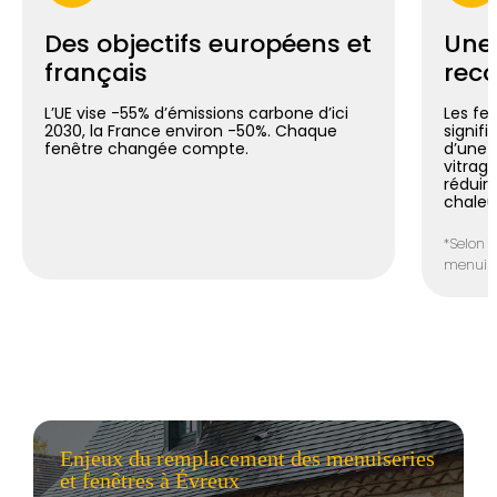
Des objectifs européens et
Une
français
reco
L’UE vise -55% d’émissions carbone d’ici
Les fe
2030, la France environ -50%. Chaque
signif
fenêtre changée compte.
d’une 
vitrag
réduir
chaleu
*Selon l
menuiser
Enjeux du remplacement des menuiseries
et fenêtres à Évreux