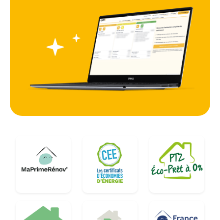
intervenant sur l'isolation, le chauffage et la
ventilation simultanément, il est possible de
gagner au minimum deux classes sur le
Diagnostic de Performance Énergétique (DPE).
Cette transformation est cruciale pour valoriser le
patrimoine immobilier local et réduire l'empreinte
carbone des foyers ébroïciens, tout en s'alignant
avec les objectifs de transition écologique de la
région Normandie.