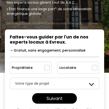
Nos experts locaux gèrent tout de A à Z.
L'État finance une large part* de votre rénovation
énergétique globale.
*Selon éligibilité et conditions de ressources ANAH/MaPrimeRénov'.
Faites-vous guider par l'un
de nos
experts locaux à
Evreux
.
➝ Gratuit, sans engagement, personnalisé
Propriétaire
Locataire
Votre type de projet
Suivant