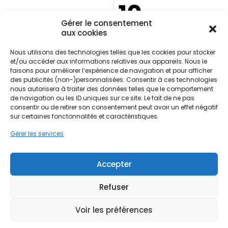
10
Des aides
Gérer le consentement
aux cookies
financières
Ans de garantie
décennale*
Possibles pour votre
Nous utilisons des technologies telles que les cookies pour stocker
projet*
et/ou accéder aux informations relatives aux appareils. Nous le
*Selon la nature des
faisons pour améliorer l’expérience de navigation et pour afficher
*Selon éligibilité et conditions
prestations réalisées et les
des publicités (non-)personnalisées. Consentir à ces technologies
en vigueur.
conditions du contrat.
nous autorisera à traiter des données telles que le comportement
de navigation ou les ID uniques sur ce site. Le fait de ne pas
consentir ou de retirer son consentement peut avoir un effet négatif
sur certaines fonctonnalités et caractéristiques.
Gérer les services
Contactez-nous
Accepter
251 Rue Clément Ader 27000 Évreux
Refuser
02 21 83 30 05
Voir les préférences