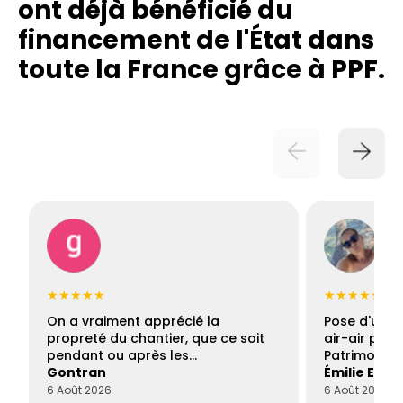
ont déjà bénéficié du
financement de l'État dans
toute la France grâce à PPF.
★★★★★
★★★★★
On a vraiment apprécié la
Pose d'une c
propreté du chantier, que ce soit
air-air par 
pendant ou après les…
Patrimoine 
Gontran
Émilie Este
6 Août 2026
6 Août 2026