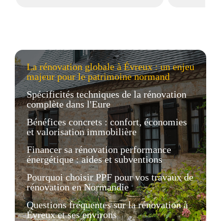
La rénovation globale à Évreux : un enjeu
majeur pour le patrimoine normand
Spécificités techniques de la rénovation
complète dans l'Eure
Bénéfices concrets : confort, économies
et valorisation immobilière
Financer sa rénovation performance
énergétique : aides et subventions
Pourquoi choisir PPF pour vos travaux de
rénovation en Normandie
Questions fréquentes sur la rénovation à
Évreux et ses environs