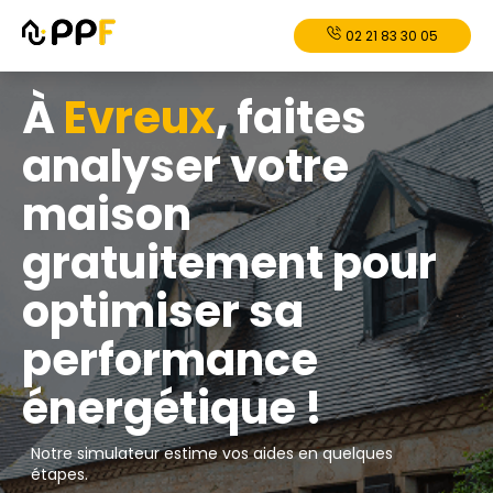
02 21 83 30 05
À
Evreux
, faites
analyser votre
maison
gratuitement pour
optimiser sa
performance
énergétique !
Notre simulateur estime vos aides en quelques
étapes.