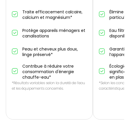
Traite efficacement calcaire,
Élimine un
calcium et magnésium*
particules
Protège appareils ménagers et
Eau filtré
canalisations
disponibl
Peau et cheveux plus doux,
Garantie 
linge préservé*
l’appareil
Contribue à réduire votre
Écologique
consommation d'énergie
significat
chauffe-eau*
en plasti
*Résultats variables selon la dureté de l’eau
*Selon les conditio
et les équipements concernés.
caractéristiques de