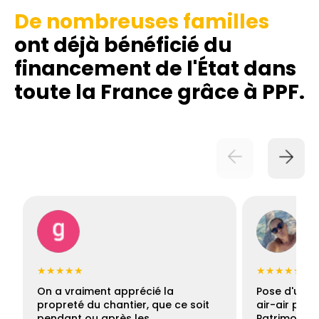
De nombreuses familles
ont déjà bénéficié du
financement de l'État dans
toute la France grâce à PPF.
★★★★★
★★★★★
On a vraiment apprécié la
Pose d'une c
propreté du chantier, que ce soit
air-air par 
pendant ou après les…
Patrimoine 