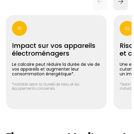
01
02
Impact sur vos appareils
Risq
électroménagers
et c
Le calcaire peut réduire la durée de vie de
Une ea
vos appareils et augmenter leur
cutané 
consommation énergétique*.
un imp
*Variable selon la dureté de l’eau et les
*Selon l
équipements concernés.
individue