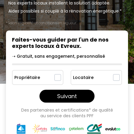
Nos experts locaux installent la solution adaptée.
Aides possibles si couplé à la rénovation énergétique.*
*Selon éligibilité et conditions en vigueur.
Faites-vous guider par l'un
de nos
experts locaux à
Evreux
.
➝ Gratuit, sans engagement, personnalisé
Propriétaire
Locataire
Suivant
Des partenaires et certifications* de qualité
au service des clients PPF