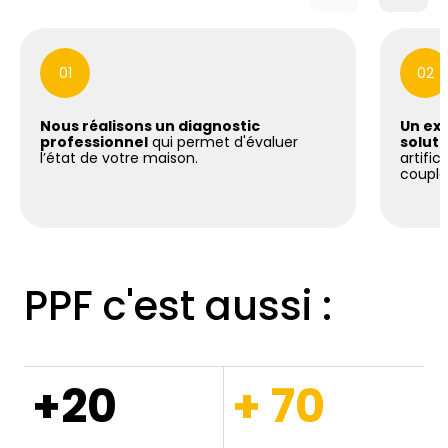
01
02
Nous réalisons un diagnostic
Un exp
professionnel
qui permet d'évaluer
soluti
l’état de votre maison.
artific
coupla
PPF c'est aussi :
+20
+ 70