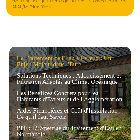
*Montant théorique selon éligibilité et conditions de ressources
ANAH/MaPrimeRénov’.
Le Traitement de l'Eau à Évreux : Un
Enjeu Majeur dans l'Eure
Solutions Techniques : Adoucissement et
Filtration Adaptés au Climat Océanique
Les Bénéfices Concrets pour les
Habitants d'Évreux et de l'Agglomération
Aides Financières et Coût d'Installation :
Ce qu'il faut Savoir
PPF : L'Expertise du Traitement d'Eau en
Normandie