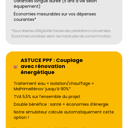
Garanties longue durée (5 ans à vie selon
équipement)
Économies mesurables sur vos dépenses
courantes*
*Sous réserve d’éligibilité fiscale des prestations concernées.
Économies variables selon les habitudes de consommation.
ASTUCE PPF : Couplage
avec rénovation
énergétique
Traitement eau + isolation/chauffage =
MaPrimeRénov’ jusqu’à 90%*
TVA 5,5% sur l’ensemble du projet
Double bénéfice : santé + économies d’énergie
Notre simulateur calcule automatiquement cette
option !