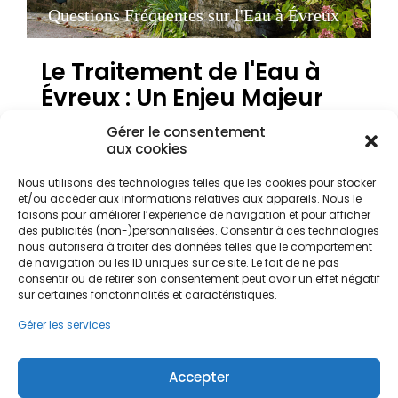
Questions Fréquentes sur l'Eau à Évreux
Le Traitement de l'Eau à
Évreux : Un Enjeu Majeur
dans l'Eure
Gérer le consentement
aux cookies
L'eau distribuée dans le département de l'Eure, et
Nous utilisons des technologies telles que les cookies pour stocker
et/ou accéder aux informations relatives aux appareils. Nous le
plus particulièrement sur le bassin d'Évreux,
faisons pour améliorer l’expérience de navigation et pour afficher
présente souvent une dureté significative. Cette
des publicités (non-)personnalisées. Consentir à ces technologies
caractéristique, liée à la géologie des sols argileux
nous autorisera à traiter des données telles que le comportement
et calcaires de la région, transforme l'eau en une
de navigation ou les ID uniques sur ce site. Le fait de ne pas
eau dite "dure". Pour les habitants des quartiers du
consentir ou de retirer son consentement peut avoir un effet négatif
Centre-ville, de La Madeleine ou de Nétreville,
sur certaines fonctonnalités et caractéristiques.
cette réalité quotidienne impacte directement la
Gérer les services
vie domestique. Le calcaire, bien que non nocif
pour la santé, est un ennemi redoutable pour les
installations sanitaires. Il s'incruste dans les
Accepter
canalisations, réduit le débit et encrasse les