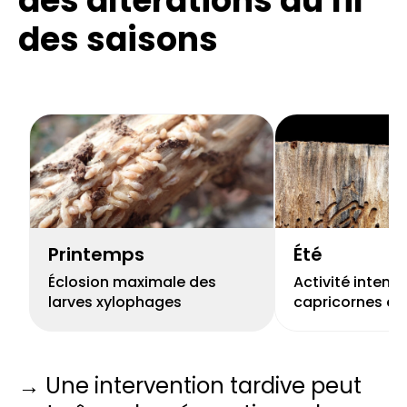
des altérations
au fil
des saisons
Printemps
Été
Éclosion maximale des
Activité intens
larves xylophages
capricornes et 
→ Une intervention tardive peut