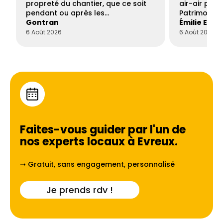
propreté du chantier, que ce soit
air-air par 
pendant ou après les…
Patrimoine 
Gontran
Émilie Este
6 Août 2026
6 Août 2026
Faites-vous guider par l'un de
nos experts locaux à
Evreux
.
➝ Gratuit, sans engagement, personnalisé
Je prends rdv !