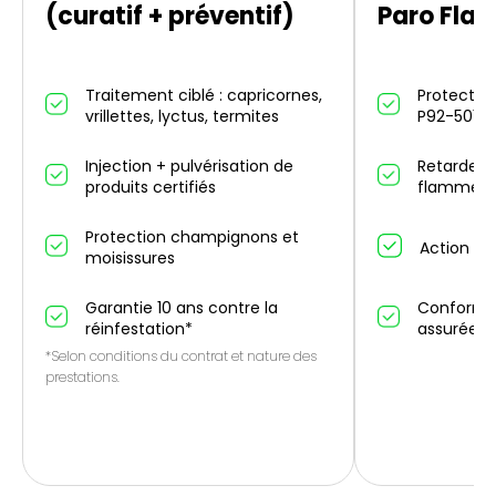
(curatif + préventif)
Paro Fla
Traitement ciblé : capricornes,
Protection
vrillettes, lyctus, termites
P92-501
Injection + pulvérisation de
Retarde p
produits certifiés
flammes 
Protection champignons et
Action an
moisissures
Garantie 10 ans contre la
Conformit
réinfestation*
assurée
*Selon conditions du contrat et nature des
prestations.