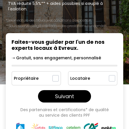
TVA réduite 5,5%** + aides possibles si couplé à
l'isolation.
*Selon nature des travaux et conditions d'exposition.
**Sous réserve d'éligibilité fiscale des prestations concernées.
Faites-vous guider par l'un
de nos
experts locaux à
Evreux
.
➝ Gratuit, sans engagement, personnalisé
Propriétaire
Locataire
Suivant
Des partenaires et certifications* de qualité
au service des clients PPF