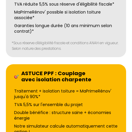
TVA réduite 5,5% sous réserve d'éligibilité fiscale*
MaPrimeRénov' possible si isolation toiture
associée*
Garanties longue durée (10 ans minimum selon
contrat)*
*Sous réserve d'éligibilité fiscale et conditions ANAH en vigueur.
Selon nature des prestations.
ASTUCE PPF : Couplage
avec isolation charpente
Traitement + isolation toiture = MaPrimeRénov'
jusqu'à 90%*
TVA 5,5% sur l'ensemble du projet
Double bénéfice : structure saine + économies
énergie
Notre simulateur calcule automatiquement cette
option !