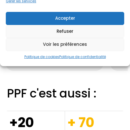
Gérer les services
Accepter
01
02
Refuser
Nous réalisons un diagnostic
Un exp
Voir les préférences
professionnel
qui permet d'évaluer
soluti
l’état de votre maison.
artific
coupla
Politique de cookies
Politique de confidentialité
PPF c'est aussi :
+20
+ 70