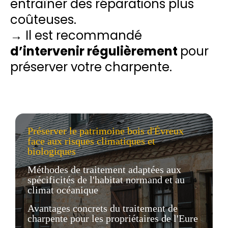
entraîner des réparations plus
coûteuses.
→ Il est recommandé
d’intervenir régulièrement
pour
préserver votre charpente.
Préserver le patrimoine bois d'Évreux
face aux risques climatiques et
biologiques
Méthodes de traitement adaptées aux
spécificités de l'habitat normand et au
climat océanique
Avantages concrets du traitement de
charpente pour les propriétaires de l'Eure