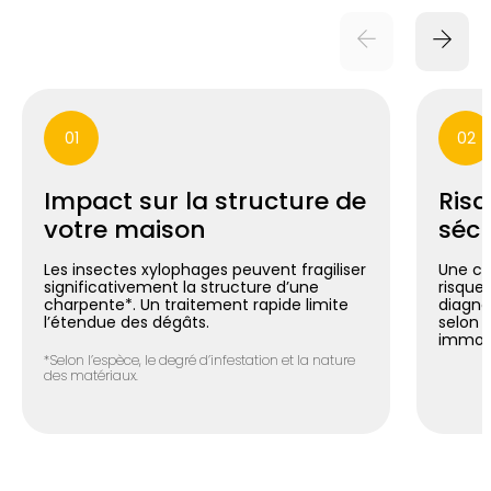
01
02
Impact sur la structure de
Risq
votre maison
sécu
Les insectes xylophages peuvent fragiliser
Une ch
significativement la structure d’une
risque 
charpente*. Un traitement rapide limite
diagno
l’étendue des dégâts.
selon 
immobi
*Selon l’espèce, le degré d’infestation et la nature
des matériaux.