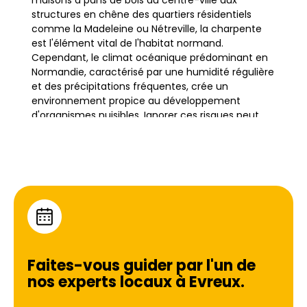
maisons à pans de bois du centre-ville aux
structures en chêne des quartiers résidentiels
comme la Madeleine ou Nétreville, la charpente
est l'élément vital de l'habitat normand.
Cependant, le climat océanique prédominant en
Normandie, caractérisé par une humidité régulière
et des précipitations fréquentes, crée un
environnement propice au développement
d'organismes nuisibles. Ignorer ces risques peut
compromettre la solidité même du bâtiment,
rendant le traitement de charpente à Évreux une
nécessité absolue pour tout propriétaire soucieux
de la pérennité de son bien.
L'humidité ambiante, accentuée par la proximité
de la vallée de l'Iton et la nature des sols argileux
de l'Eure, favorise l'apparition de champignons
lignivores et l'infestation par des insectes
Faites-vous guider par l'un de
xylophages. Ces ennemis silencieux attaquent la
nos experts locaux à
Evreux
.
structure interne du bois, souvent sans signes
visibles immédiats jusqu'à ce que les dégâts