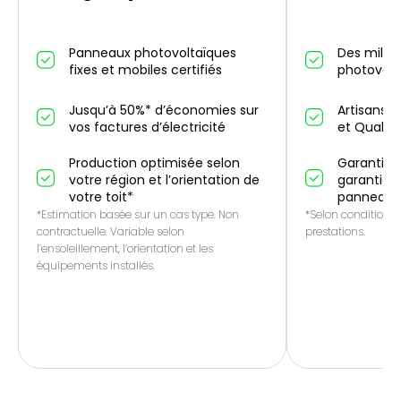
Panneaux photovoltaïques
Des millier
fixes et mobiles certifiés
photovolt
Jusqu’à 50%* d’économies sur
Artisans p
vos factures d’électricité
et QualiP
Production optimisée selon
Garantie 1
votre région et l’orientation de
garantie f
votre toit*
panneaux
*Estimation basée sur un cas type. Non
*Selon conditions 
contractuelle. Variable selon
prestations.
l’ensoleillement, l’orientation et les
équipements installés.