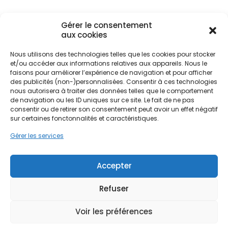
Gérer le consentement
La transition énergétique dans le bassin
aux cookies
fontainebleausien ne se résume pas à une simple
pose de modules sur un toit. Il s'agit d'adapter une
Nous utilisons des technologies telles que les cookies pour stocker
Ne passez pas à côté de vos
technologie moderne à un tissu urbain varié, allant
et/ou accéder aux informations relatives aux appareils. Nous le
aides !
faisons pour améliorer l’expérience de navigation et pour afficher
des villas bourgeoises du XIXe siècle aux
des publicités (non-)personnalisées. Consentir à ces technologies
constructions plus récentes des quartiers
nous autorisera à traiter des données telles que le comportement
périphériques. L'enjeu pour les habitants est
Faites vite, les budgets
de navigation ou les ID uniques sur ce site. Le fait de ne pas
double : réduire la dépendance aux fluctuations
consentir ou de retirer son consentement peut avoir un effet négatif
MaPrimeRénov' sont annuels et
du marché de l'électricité et participer
sur certaines fonctonnalités et caractéristiques.
limités. Les dossiers sont traités
activement à la production d'énergie verte dans
Gérer les services
une région où la demande est forte. PPF
par ordre d'arrivée.
comprend ces défis locaux et propose des
solutions sur mesure pour transformer chaque toit
Contactez-nous maintenant
Accepter
en centrale électrique personnelle.
pour maximiser vos aides !
Refuser
Je prends rdv !
Voir les préférences