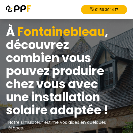
01 59 30 14 17
À
Fontainebleau
,
découvrez
combien vous
pouvez produire
chez vous avec
une installation
solaire adaptée !
Notre simulateur estime vos aides en quelques
étapes.