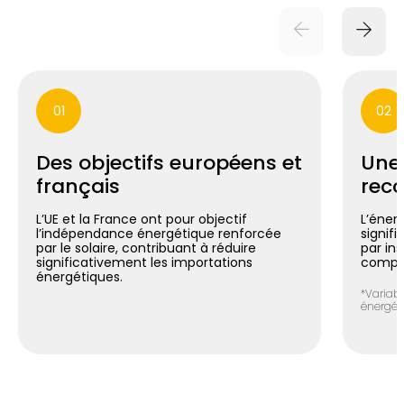
01
02
Des objectifs européens et
Une
français
reco
L’UE et la France ont pour objectif
L’énerg
l’indépendance énergétique renforcée
signif
par le solaire, contribuant à réduire
par in
significativement les importations
compte
énergétiques.
*Variabl
énergéti