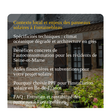
Contexte local et enjeux des panneaux
solaires à Fontainebleau
Spécificités techniques : climat
océanique dégradé et architecture en grès
Bénéfices concrets de
l'autoconsommation pour les résidents de
Seine-et-Marne
Aides financières et subventions pour
votre projet solaire
Pourquoi choisir PPF pour l'installation
solaire en Île-de-France
FAQ : Entretien et rentabilité des
panneaux à Fontainebleau