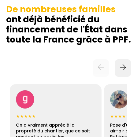
De nombreuses familles
ont déjà bénéficié du
financement de l'État dans
toute la France grâce à PPF.
★★★★★
★★★★★
On a vraiment apprécié la
Pose d'une c
propreté du chantier, que ce soit
air-air par 
pendant ou après les…
Patrimoine 