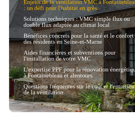
Enjeux de la ventilation VMC à Fontaineblea
: un défi pour l'habitat en grès
Solutions techniques : VMC simple flux ou
double flux adaptée au climat local
Bénéfices concrets pour la santé et le confort
des résidents en Seine-et-Marne
Aides financières et subventions pour
l'installation de votre VMC
L'expertise PPF pour la rénovation énergétiq
à Fontainebleau et alentours
Questions fréquentes sur le coût et l'entretien
de la ventilation