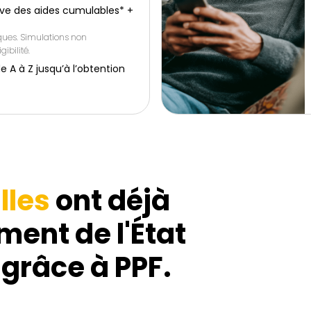
ive des aides cumulables* +
iques. Simulations non
gibilité.
 à Z jusqu’à l’obtention
lles
ont déjà
ment de l'État
 grâce à PPF.