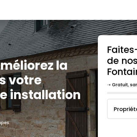
Faites
de nos
améliorez la
Fonta
ns votre
➝ Gratuit, s
 installation
Propriét
apes.