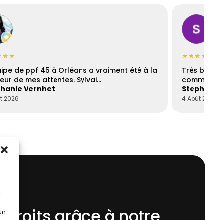
★★★
★★★★☆
uipe de ppf 45 à Orléans a vraiment été à la
Très bons
eur de mes attentes. Sylvai…
communica
hanie Vernhet
Stephani
t 2026
4 Août 2026
r
 droits grâce à notre
 un