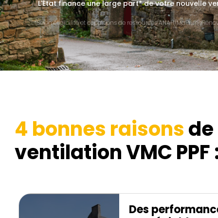
L'État finance une large part* de votre nouvelle ve
*Selon éligibilité et conditions de ressources ANAH/MaPrimeRénov'
4 bonnes raisons
de 
ventilation VMC PPF 
Des performanc