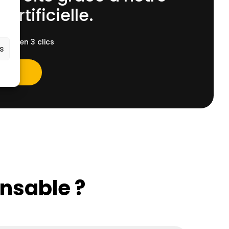
 Artificielle.
ent, en 3 clics
es
ensable ?