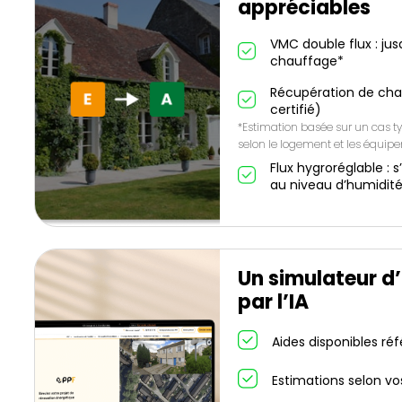
appréciables
VMC double flux : ju
chauffage*
Récupération de cha
certifié)
*Estimation basée sur un cas ty
selon le logement et les équip
Flux hygroréglable 
au niveau d’humidit
Un simulateur d
par l’IA
Aides disponibles ré
Estimations selon vo