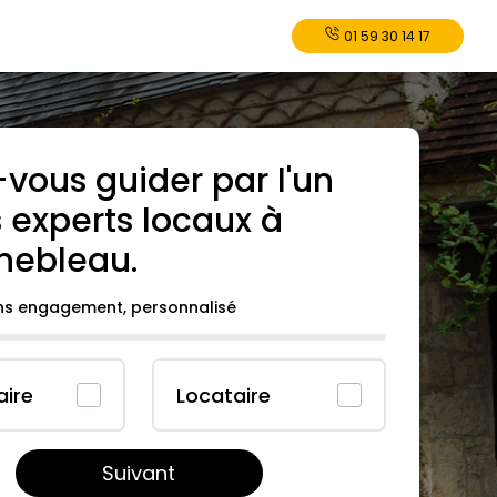
01 59 30 14 17
-vous guider par l'un
 experts locaux à
inebleau
.
ans engagement, personnalisé
aire
Locataire
Suivant