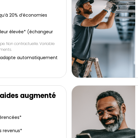
squ’à 20% d’économies
leur élevée* (échangeur
pe. Non contractuelle. Variable
ements.
: s’adapte automatiquement
é
’aides augmenté
férencées*
s revenus*