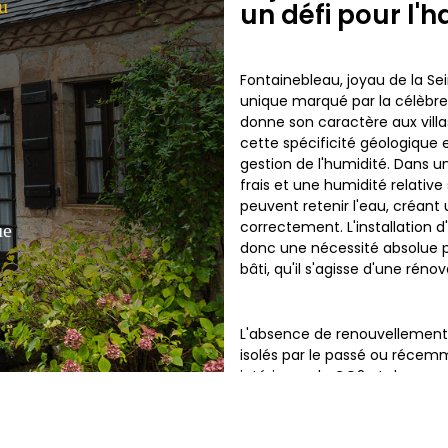
u
un défi pour l'h
Fontainebleau, joyau de la S
unique marqué par la célèbre
donne son caractère aux villa
cette spécificité géologique 
gestion de l'humidité. Dans u
frais et une humidité relativ
peuvent retenir l'eau, créant u
correctement. L'installation
ue
donc une nécessité absolue p
bâti, qu'il s'agisse d'une rén
L'absence de renouvellement d
isolés par le passé ou récem
intérieurs, de CO2 et de vapeu
domaniale classée UNESCO appo
de voir l'air intérieur se dé
performante assure l'équilibr