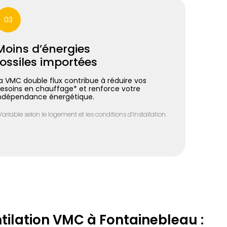
03
Moins d’énergies
fossiles importées
a VMC double flux contribue à réduire vos
esoins en chauffage* et renforce votre
ndépendance énergétique.
Variable selon le logement et les conditions d’installation.
ntilation VMC à Fontainebleau :