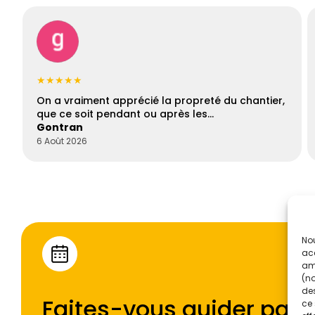
★★★★★
On a vraiment apprécié la propreté du chantier,
que ce soit pendant ou après les…
Gontran
6 Août 2026
Nou
acc
amé
(no
des
Faites-vous guider par l
ce 