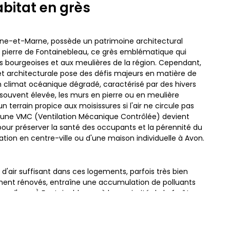
abitat en grès
eine-et-Marne, possède un patrimoine architectural
 pierre de Fontainebleau, ce grès emblématique qui
s bourgeoises et aux meulières de la région. Cependant,
et architecturale pose des défis majeurs en matière de
n climat océanique dégradé, caractérisé par des hivers
e souvent élevée, les murs en pierre ou en meulière
n terrain propice aux moisissures si l'air ne circule pas
 d'une VMC (Ventilation Mécanique Contrôlée) devient
our préserver la santé des occupants et la pérennité du
ovation en centre-ville ou d'une maison individuelle à Avon.
'air suffisant dans ces logements, parfois très bien
ment rénovés, entraîne une accumulation de polluants
rs d'eau. À Fontainebleau, où la proximité de la forêt
rte une qualité de vie exceptionnelle, il est paradoxal
grader par manque de ventilation adaptée. Une VMC
e hygrométrique indispensable, évitant que l'humidité ne