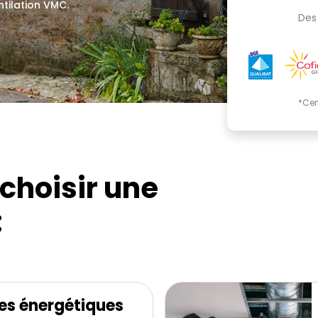
ntilation VMC.
Des 
.
*Cer
choisir une
:
es énergétiques