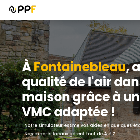
À
Fontainebleau
, 
qualité de l'air da
maison grâce à une
VMC adaptée !
Notre simulateur estime vos aides en quelques ét
Nos experts locaux gèrent tout de A à Z.