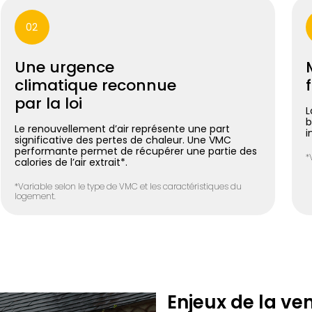
02
Une urgence
climatique reconnue
par la loi
L
b
Le renouvellement d’air représente une part
i
significative des pertes de chaleur. Une VMC
performante permet de récupérer une partie des
*
calories de l’air extrait*.
*Variable selon le type de VMC et les caractéristiques du
logement.
Enjeux de la ve