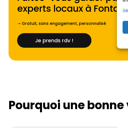
eff
experts locaux à
Fontai
Gér
➝ Gratuit, sans engagement, personnalisé
Je prends rdv !
Pourquoi une bonne v