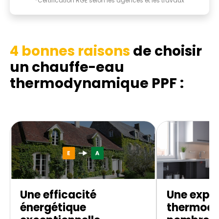
*Certification RGE selon les agences et les travaux
4 bonnes raisons
de choisir
un chauffe-eau
thermodynamique
PPF :
Une efficacité
Une exper
énergétique
thermod