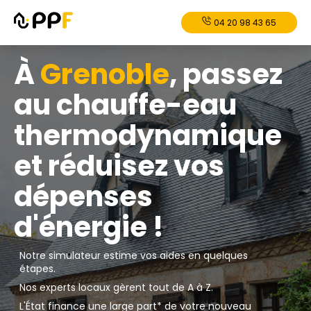
04 20 98 43 65
À
Grenoble
, passez
au chauffe-eau
thermodynamique
et réduisez vos
dépenses
d'énergie !
Notre simulateur estime vos aides en quelques
étapes.
Nos experts locaux gèrent tout de A à Z.
L'État finance une large part* de votre nouveau