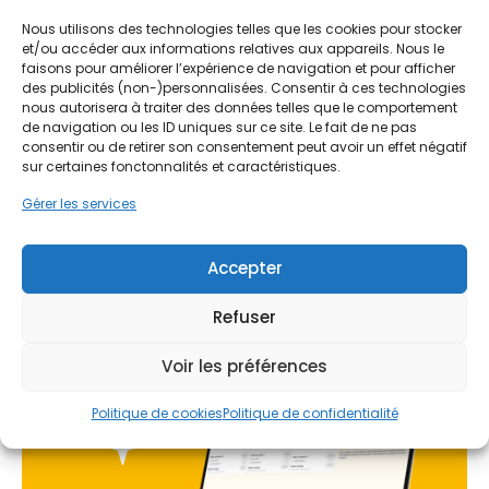
Ne passez pas à côté de vos
contraintes locales dans les quartiers comme
Nous utilisons des technologies telles que les cookies pour stocker
aides !
Victor Hugo ou Saint-Laurent.
et/ou accéder aux informations relatives aux appareils. Nous le
faisons pour améliorer l’expérience de navigation et pour afficher
Faites vite, les budgets
des publicités (non-)personnalisées. Consentir à ces technologies
nous autorisera à traiter des données telles que le comportement
MaPrimeRénov' sont annuels et
de navigation ou les ID uniques sur ce site. Le fait de ne pas
limités. Les dossiers sont traités
consentir ou de retirer son consentement peut avoir un effet négatif
sur certaines fonctonnalités et caractéristiques.
par ordre d'arrivée.
Gérer les services
Contactez-nous maintenant
pour maximiser vos aides !
Accepter
Je prends rdv !
Refuser
Voir les préférences
Politique de cookies
Politique de confidentialité