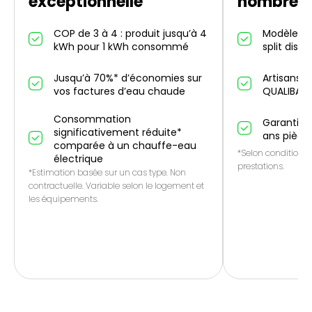
exceptionnelle
nombreus
COP de 3 à 4 : produit jusqu’à 4
Modèles in
kWh pour 1 kWh consommé
split dispo
Jusqu’à 70%* d’économies sur
Artisans p
vos factures d’eau chaude
QUALIBAT
Consommation
Garantie 1
significativement réduite*
ans pièce
comparée à un chauffe-eau
*Selon conditions 
électrique
prestations.
*Estimation basée sur un cas type. Non
contractuelle. Variable selon le logement et
les équipements.