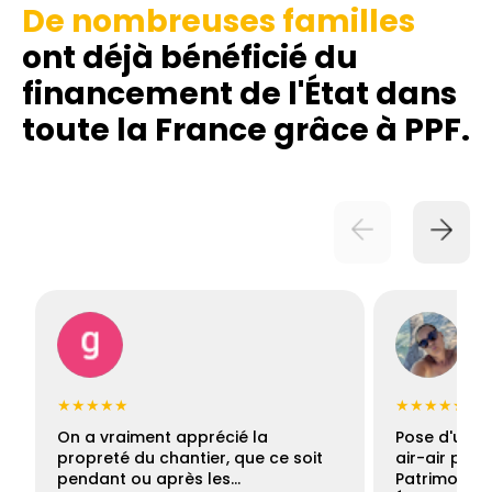
De nombreuses familles
ont déjà bénéficié du
financement de l'État dans
toute la France grâce à PPF.
★★★★★
★★★★★
On a vraiment apprécié la
Pose d'une c
propreté du chantier, que ce soit
air-air par 
pendant ou après les…
Patrimoine 