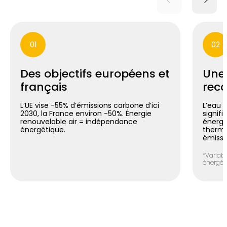
01
02
Des objectifs européens et
Une
français
reco
L’UE vise -55% d’émissions carbone d’ici
L’eau 
2030, la France environ -50%. Énergie
signif
renouvelable air = indépendance
énergé
énergétique.
thermo
émissi
*Variabl
énergéti