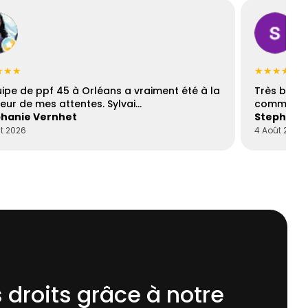
★★★
★★★★☆
uipe de ppf 45 à Orléans a vraiment été à la
Très bons
eur de mes attentes. Sylvai…
communica
hanie Vernhet
Stephani
t 2026
4 Août 2026
 droits grâce à notre