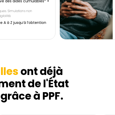
ive des aides cumulables* +
iques. Simulations non
gibilité.
 à Z jusqu’à l’obtention
lles
ont déjà
ment de l'État
 grâce à PPF.