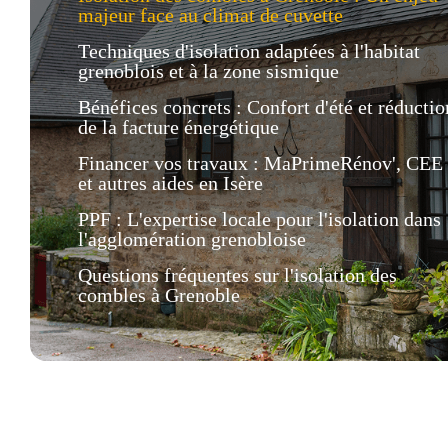
majeur face au climat de cuvette
Techniques d'isolation adaptées à l'habitat
grenoblois et à la zone sismique
Bénéfices concrets : Confort d'été et réductio
de la facture énergétique
Financer vos travaux : MaPrimeRénov', CEE
et autres aides en Isère
PPF : L'expertise locale pour l'isolation dans
l'agglomération grenobloise
Questions fréquentes sur l'isolation des
combles à Grenoble