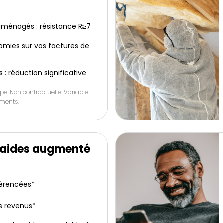
ménagés : résistance R≥7
omies sur vos factures de
s : réduction significative
pe. Non contractuelle. Variable
ements.
’aides augmenté
férencées*
s revenus*