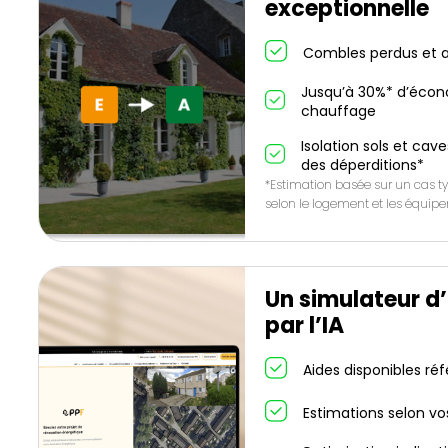
exceptionnelle
Combles perdus et a
Jusqu’à 30%* d’écon
chauffage
Isolation sols et cave
des déperditions*
*Estimation basée sur un cas ty
selon le logement et les équip
Un simulateur d
par l’IA
Aides disponibles ré
Estimations selon vo