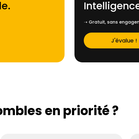
le
.
Intelligence
➝ Gratuit, sans engagem
J'évalue !
ombles en priorité ?