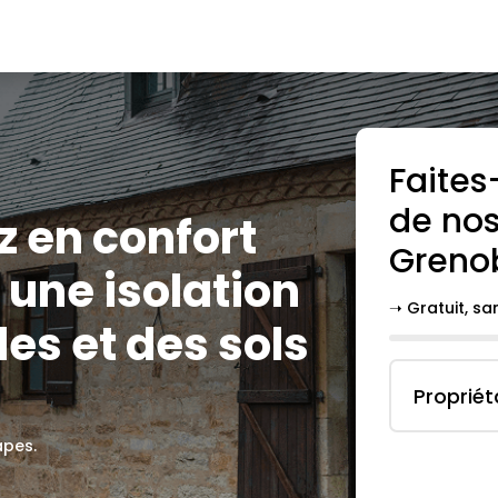
Faites
de nos
z en confort
Greno
une isolation
➝ Gratuit, s
es et des sols
Propriét
apes.