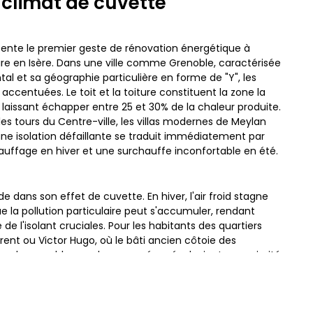
 climat de cuvette
sente le premier geste de rénovation énergétique à
ire en Isère. Dans une ville comme Grenoble, caractérisée
al et sa géographie particulière en forme de "Y", les
ccentuées. Le toit et la toiture constituent la zone la
, laissant échapper entre 25 et 30% de la chaleur produite.
s tours du Centre-ville, les villas modernes de Meylan
 une isolation défaillante se traduit immédiatement par
ffage en hiver et une surchauffe inconfortable en été.
de dans son effet de cuvette. En hiver, l'air froid stagne
ue la pollution particulaire peut s'accumuler, rendant
té de l'isolant cruciales. Pour les habitants des quartiers
ent ou Victor Hugo, où le bâti ancien côtoie des
ation des combles perdus ou aménagés devient une priorité
 c'est accepter de perdre un tiers de son énergie, quel
age installé. PPF met en lumière l'urgence d'agir sur ce
ser le confort thermique des logements dans toute