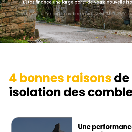
L'État finance une large part* de votre nouvelle is
*Selon éligibilité et conditions de ressources ANAH/MaPrimeRénov'
4 bonnes raisons
de 
isolation des comble
Une performanc