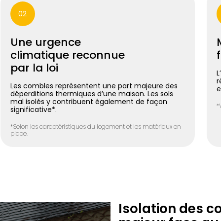
02
Une urgence
climatique reconnue
par la loi
L
r
Les combles représentent une part majeure des
e
déperditions thermiques d’une maison. Les sols
mal isolés y contribuent également de façon
*
significative*.
*Selon les caractéristiques du logement et les matériaux en
place.
Isolation des c