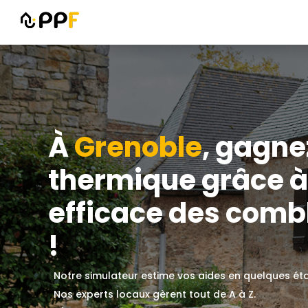
À
Grenoble
, gagne
thermique grâce à 
efficace des combl
!
Notre simulateur estime vos aides en quelques ét
Nos experts locaux gèrent tout de A à Z.