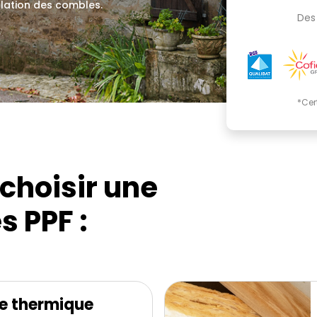
olation des combles.
Des 
.
*Cer
choisir une
s PPF :
e thermique