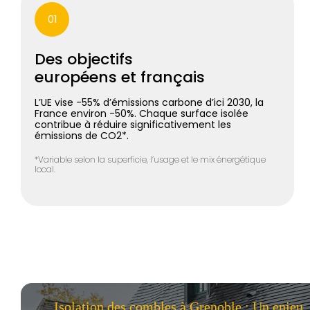
01
Des objectifs
européens et français
L’UE vise -55% d’émissions carbone d’ici 2030, la
France environ -50%. Chaque surface isolée
contribue à réduire significativement les
émissions de CO2*.
*Variable selon la superficie, l’usage et le mix énergétique
local.
Isolation des combles à Grenoble : Un enjeu