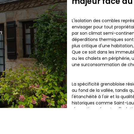
majeur face au
L'isolation des combles repré
envisager pour tout propriéta
n
par son climat semi-continent
déperditions thermiques sont a
plus critique d'une habitation
Que ce soit dans les immeuble
ou les chalets en périphérie,
une surconsommation de chau
La spécificité grenobloise rési
au fond de la vallée, tandis q
l'étanchéité à l'air et la quali
historiques comme Saint-Laur
rénovations récentes, l'isol
absolue. Ignorer cette étape,
que soit le système de chauff
poste de dépense pour sécuri