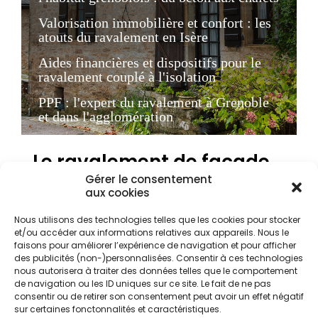
Valorisation immobilière et confort : les
atouts du ravalement en Isère
Aides financières et dispositifs pour le
ravalement couplé à l'isolation
PPF : l'expert du ravalement à Grenoble
et dans l'agglomération
Le ravalement de façade
à Grenoble : une
Gérer le consentement
aux cookies
obligation face au climat
de cuvette
Nous utilisons des technologies telles que les cookies pour stocker
et/ou accéder aux informations relatives aux appareils. Nous le
faisons pour améliorer l’expérience de navigation et pour afficher
des publicités (non-)personnalisées. Consentir à ces technologies
La ville de Grenoble, nichée au cœur d'une
nous autorisera à traiter des données telles que le comportement
de navigation ou les ID uniques sur ce site. Le fait de ne pas
cuvette semi-continentale entourée par le massif
consentir ou de retirer son consentement peut avoir un effet négatif
de la Chartreuse et du Vercors, présente des défis
sur certaines fonctonnalités et caractéristiques.
spécifiques pour l'entretien des bâtiments. Le