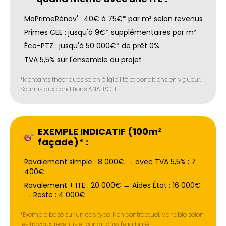
MaPrimeRénov' : 40€ à 75€* par m² selon revenus
Primes CEE : jusqu'à 9€* supplémentaires par m²
Éco-PTZ : jusqu'à 50 000€* de prêt 0%
TVA 5,5% sur l'ensemble du projet
*Montants théoriques selon éligibilité et conditions en vigueur.
Soumis aux conditions ANAH/CEE.
EXEMPLE INDICATIF (100m²
façade)* :
Ravalement simple : 8 000€ → avec TVA 5,5% : 7
400€
Ravalement + ITE : 20 000€ → Aides État : 16 000€
→ Reste : 4 000€
*Exemple basé sur un cas type. Non contractuel. Variable selon
les travaux, revenus et conditions d'éligibilité.