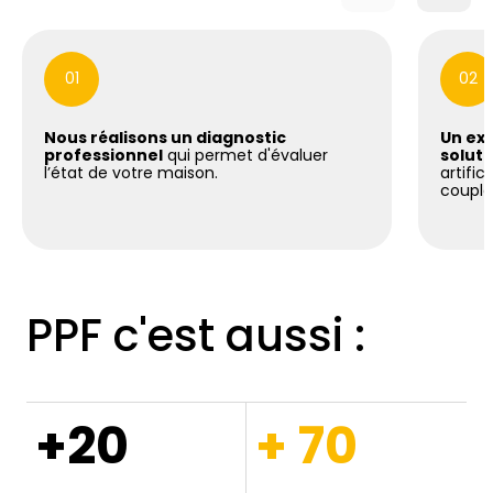
01
02
Nous réalisons un diagnostic
Un exp
professionnel
qui permet d'évaluer
soluti
l’état de votre maison.
artific
coupla
PPF c'est aussi :
+20
+ 70