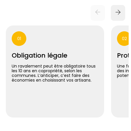
01
02
Obligation légale
Prot
Un ravalement peut être obligatoire tous
Une fa
les 10 ans en copropriété, selon les
des inf
communes. L’anticiper, c’est faire des
potent
économies en choisissant vos artisans.