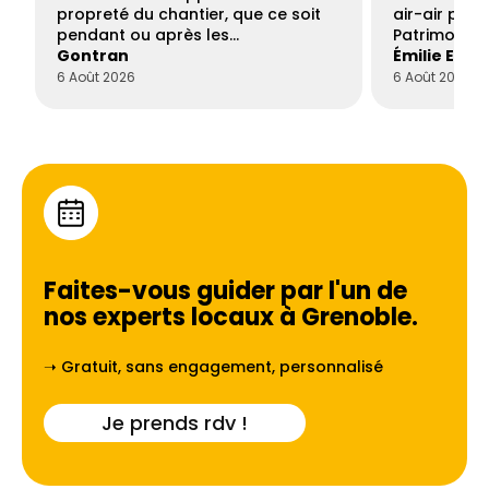
propreté du chantier, que ce soit
air-air par 
pendant ou après les…
Patrimoine 
Gontran
Émilie Este
6 Août 2026
6 Août 2026
Faites-vous guider par l'un de
nos experts locaux à
Grenoble
.
➝ Gratuit, sans engagement, personnalisé
Je prends rdv !