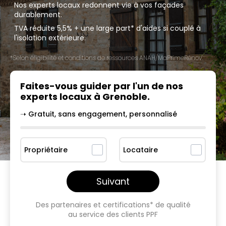
Nos experts locaux redonnent vie à vos façades
durablement.
TVA réduite 5,5% + une large part* d'aides si couplé à
l'isolation extérieure.
*Selon éligibilité et conditions de ressources ANAH/MaPrimeRénov'.
Faites-vous guider par l'un
de nos
experts locaux à
Grenoble
.
➝ Gratuit, sans engagement, personnalisé
Propriétaire
Locataire
Suivant
Des partenaires et certifications* de qualité
au service des clients PPF