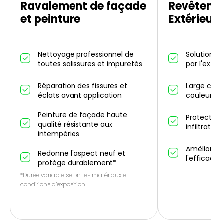
Ravalement de façade
Revêteme
et peinture
Extérieur
Nettoyage professionnel de
Solution d
toutes salissures et impuretés
par l'exté
Réparation des fissures et
Large choi
éclats avant application
couleurs 
Peinture de façade haute
Protectio
qualité résistante aux
infiltrati
intempéries
Améliorati
Redonne l'aspect neuf et
l'efficaci
protège durablement*
*Durée variable selon les matériaux et
conditions d’exposition.